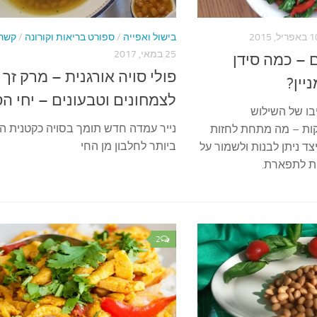
פריל, 2015
בישול ואפייה
/
ספורט בריאות וקורונה
/
קשר 
25 במאי, 2017
ם – כמה סידן
פולי סויה אורגנית – מרק זך
יין?
לצמחונים וטבעונים – יחי הס
בו של השילוש
נייר עמדה חדש תומך בסויה כקטנית ה
ות – מה מתחת לחזות
ביותר לחלבון מן החי
ד ניתן לבנות ולשמור על
ות לתפארת.
2