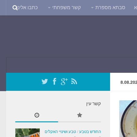
א
סבתא מספרת
קשר משפחתי
כתבו אלינו
8.08.20
קשר עין
החודש בטבע
/
טבע ושינויי האקלים