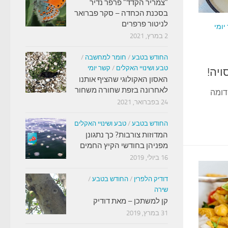
"צמריר הקדד" פרפר נדיר
בסכנת הכחדה – סקר פברואר
לניטור פרפרים
יומי
2 במרץ, 2021
החודש בטבע
/
חומר למחשבה
/
טבע ושינויי האקלים
/
קשר יומי
ויה!
האסון האקולוגי שהציף אותנו
לאחרונה בזפת שחורה משחור
דומה
24 בפברואר, 2021
החודש בטבע
/
טבע ושינויי האקלים
המדוזות צורבות? כך נתגונן
מפניהן בחודשי הקיץ החמים
16 ביולי, 2019
דודיק הלפרין
/
החודש בטבע
/
שירה
קן למשתכן – מאת דודיק
31 במרץ, 2019