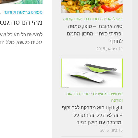
ספורט בריאות וקורונה
8 בינואר,
בישול ואפייה
/
ספורט בריאות וקורונה
מהי הנדסה גנטי
סויה אהובתי – טופו, טמפה
ופתיתי סויה – מתכון מחמם
למעשה כל האוכל שעל
לחורף
גנטית כלשהי, כולל הדג
11 בינואר, 2015
חידושים ומחשבים
/
ספורט בריאות
וקורונה
UpRight הוא מדבקה לגב זקוף
– זה לא הגיל, זה התרגיל
ומדבקה עם חישן בנייד
15 ביוני, 2016