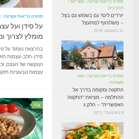
ספורט בריאות וקורונה
/
קשר יומי
/
תחביבים
יורדים לים? גם בשמש גם בּצֵל
ספורט בריאות וקורונה
10 בא
– מִשלוחוף למתעצל
על סידן ועל עצ
22 באוגוסט, 2016
מומלץ לצרוך ומנ
בהרצאה נעמוד על טי
סידן-חלב-עצמות חזק
הנוקשה של העצם, וכיצ
עצמות טבעוניות חזק
ספורט בריאות וקורונה
/
קשר
משפחתי
התקווה ומקומה בדרך אל
ההחלמה – מציאת "התקווה
האפשרית" – חלק ג
0
8 באוקטובר, 2015