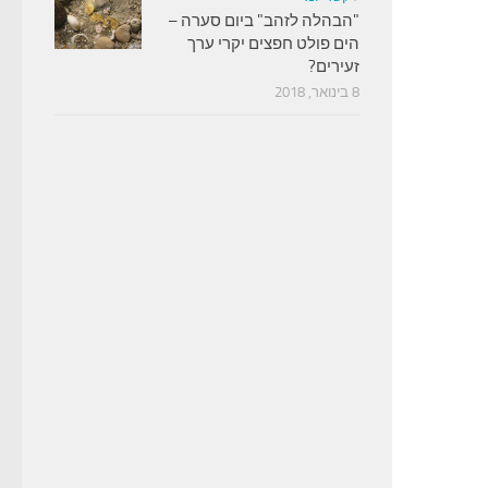
"הבהלה לזהב" ביום סערה –
הים פולט חפצים יקרי ערך
זעירים?
8 בינואר, 2018