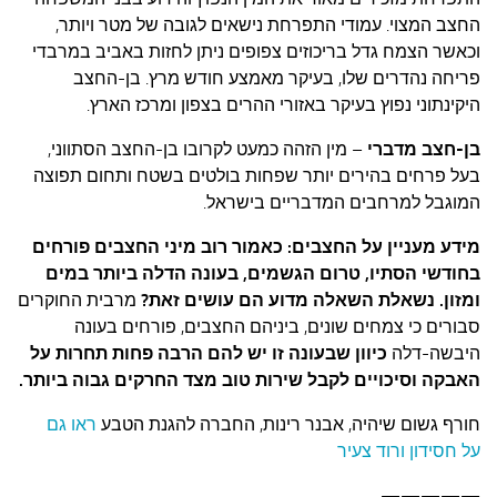
החצב המצוי. עמודי התפרחת נישאים לגובה של מטר ויותר,
וכאשר הצמח גדל בריכוזים צפופים ניתן לחזות באביב במרבדי
פריחה נהדרים שלו, בעיקר מאמצע חודש מרץ. בן-החצב
היקינתוני נפוץ בעיקר באזורי ההרים בצפון ומרכז הארץ.
בן-חצב מדברי
– מין הזהה כמעט לקרובו בן-החצב הסתווני,
בעל פרחים בהירים יותר שפחות בולטים בשטח ותחום תפוצה
המוגבל למרחבים המדבריים בישראל.
מידע מעניין על החצבים: כאמור רוב מיני החצבים פורחים
בחודשי הסתיו, טרום הגשמים, בעונה הדלה ביותר במים
ומזון. נשאלת השאלה מדוע הם עושים זאת?
מרבית החוקרים
סבורים כי צמחים שונים, ביניהם החצבים, פורחים בעונה
היבשה-דלה
כיוון שבעונה זו יש להם הרבה פחות תחרות על
האבקה וסיכויים לקבל שירות טוב מצד החרקים גבוה ביותר.
חורף גשום שיהיה, אבנר רינות, החברה להגנת הטבע
ראו גם
על חסידון ורוד צעיר
—————