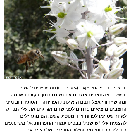
עצות סבתא
סבתא מספרת
נווה הבלוגים
קשר משפחתי
פינת הנכד
כתבו אלינו
החצבים הם צמחי פקעת (גיאופיטים) המשתייכים למשפחת
השושניים
:
החצבים אוגרים את מזונם בתוך פקעת באדמה
ומה שייחודי אצל רובם היא עונת הפריחה – הסתיו.
רוב מיני
החצבים מוציאים פרחים לפני שהם מגדלים את עליהם. רק
לאחר שסיימו לפרוח וירד מספיק גשם, הם מתחילים
להצמיח עלי "שושנת" בבסיס עמודי התפרחת
, אלו משתתפים
בתהליך הפוטוסינתזה וחילוף החומרים של הצמח עם