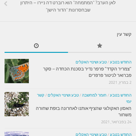
לאן הערב? "המתמחה" הוא רוברט דה ניירו – היתרון
שבחסרונות "הדור הישן"
קשר עין
החודש בטבע
/
טבע ושינויי האקלים
"צמריר הקדד" פרפר נדיר בסכנת הכחדה – סקר
פברואר לניטור פרפרים
2 במרץ, 2021
החודש בטבע
/
חומר למחשבה
/
טבע ושינויי האקלים
/
קשר
יומי
האסון האקולוגי שהציף אותנו לאחרונה בזפת שחורה
משחור
24 בפברואר, 2021
החודש בטבע
/
טבע ושינויי האקלים