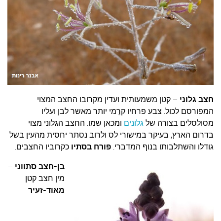
חצב גלוני
– קטן משמעותית ועדין מקרובו החצב המצוי
המפורסם לכול. צבע פרחיו קרֵמי יותר מאשר לבן ועליו
מסולסלים בצורה של
גלונים
ומכאן שמו. החצב הגלוני מצוי
בדרום הארץ, בעיקר במישורי לס ולרוב נסתר יחסית מהעין בשל
גודלו והשתלבותו בנוף המדברי.
פורח בסתיו
כקרוביו החצבים.
בן-חצב סתווני
–
מין חצב קטן
מאוד-זעיר