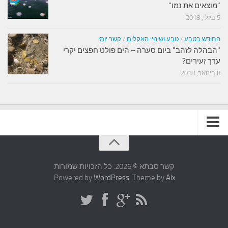
"מוצאים את נמו"
5 ביולי, 2018
החודש בטבע
/
טבע ושינויי האקלים
/
קשר יומי
"הבהלה לזהב" ביום סערה – הים פולט חפצים יקרי
ערך זעירים?
8 בינואר, 2018
תקנון האתר
קשר סבתא © 2026. כל הזכויות שמורות
.
Powered by
WordPress
. Theme by
Alx