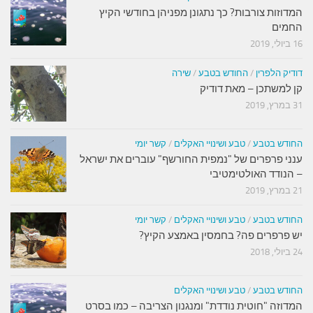
המדוזות צורבות? כך נתגונן מפניהן בחודשי הקיץ
החמים
16 ביולי, 2019
דודיק הלפרין
/
החודש בטבע
/
שירה
קן למשתכן – מאת דודיק
31 במרץ, 2019
החודש בטבע
/
טבע ושינויי האקלים
/
קשר יומי
ענני פרפרים של "נמפית החורשף" עוברים את ישראל
– הנודד האולטימטיבי
21 במרץ, 2019
החודש בטבע
/
טבע ושינויי האקלים
/
קשר יומי
יש פרפרים פה? בחמסין באמצע הקיץ?
24 ביולי, 2018
החודש בטבע
/
טבע ושינויי האקלים
המדוזה "חוטית נודדת" ומנגנון הצריבה – כמו בסרט