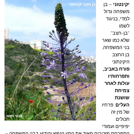
יקינטוני
– בן
משפחה גדול
למדי, בניגוד
לשמו
"בן-חצב".
שלא כמו שאר
בני המשפחה,
בן החצב
היקינתוני
פורח באביב,
ותפרחותיו
עולות לאחר
צמיחת
שושנת
העלים
. פרחיו
של מין זה
תכולים
יפיפיים ועמודי
התפרחת מזכירים מאוד את המין הנפוץ והידוע בבני המשפחה –