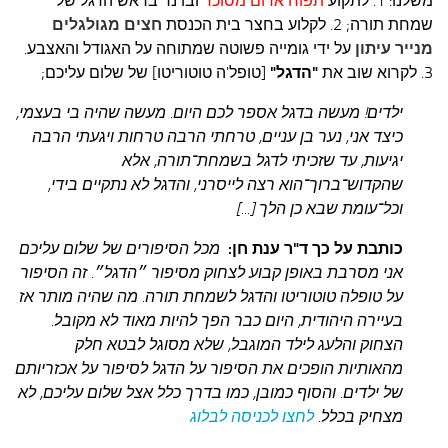
משלנו:
1. לתקוע
תפוח אדום מסוכר
ובו נר בראש הדגל של
עצות סבתא
שמחת תורה;
2. לקלוע בחצר בית הכנסת
חצים מגולגלים
סבתא מספרת
מנייר עיתון
על ידי גומייה פשוטה שמתוחה על האגודל והאצבע.
3. לקרוא שוב את
"הדגל"
[טופל'ה טוטוריטו] של שלום עליכם;
נווה הבלוגים
קשר משפחתי
ילדים! מעשה בדגל אספר לכם היום. מעשה שהיה בי בעצמי,
כיצד אני, נער בן עניים, טרחתי הרבה טרחות ויגעתי הרבה
פינת הנכד
יגיעות, עד שזכיתי לדגל בשמחת־תורה, אלא
כתבו אלינו
שהקדוש־ברוך־הוא רצה לייסרני, והדגל לא נתקיים בידי,
וכל־עומת שבא כן הלך [...]
כותבת על כך ד"ר ענת חן:
מכל הסיפורים של שלום עליכם
אני מסרבת באופן קבוע לצחוק מסיפור ״הדגל״. זה הסיפור
על טופלה טוטוריטו והדגל לשמחת תורה. מה שהיה מותר אז
בעיירה היהודית, היום כבר הפך להיות מאוד לא מקובל.
הצחוק והלעג לילד המוגבל, שלא מסוגל לבטא חלק
מהאותיות הופכים את הסיפור על הדגל לסיפור על אכזריותם
של ילדים. והסוף כמובן, כמו בדרך כלל אצל שלום עליכם, לא
מצחיק בכלל.
לחצו לכניסה לבלוג