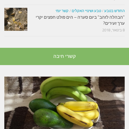
החודש בטבע
/
טבע ושינויי האקלים
/
קשר יומי
"הבהלה לזהב" ביום סערה – הים פולט חפצים יקרי
ערך זעירים?
8 בינואר, 2018
קשרי חיבה