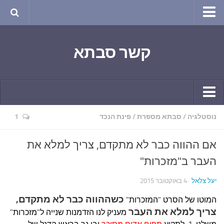
טבע ושינויי האקלים
קשר סבתא
החודש בטבע
תרבות ואמנות
שירה
חגים ומועדים
קשר יומי
נוסטלגיה
/
סבתא מספרת
/
פינת הנכד
1
ספורט בריאות וקורונה
חידושים ומחשבים
ימי הקורונה שלי
אם ההווה כבר לא מתקדם, צריך למלא את
תחביבים
חומר למחשבה
העבר ב"מזכרות"
גרפיטי
ארכיון מאמרים
יעל צלאל
· 4 באוקטובר 2015
נוסטלגיה
בישול ואפייה
כשההווה כבר לא מתקדם,
המוטו של הסרט "המזכרות"
סרטונים ואנימציה
הקונדיטוריה
צריך למלא את העבר
מעניק לנו הזדמנות שנייה ל"מזכרות"
סרטים מומלצים