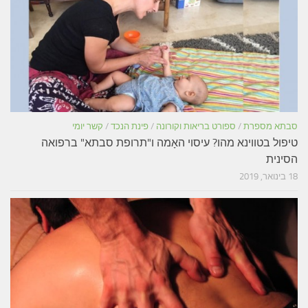
סבתא מספרת
/
ספורט בריאות וקורונה
/
פינת הנכד
/
קשר יומי
טיפול בטווינא מהו? עיסוי האָמה ו"תרופת סבתא" ברפואה
הסינית
18 בינואר, 2019