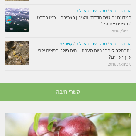
החודש בטבע
/
טבע ושינויי האקלים
המדוזה "חוטית נודדת" ומנגנון הצריבה – כמו בסרט
"מוצאים את נמו"
5 ביולי, 2018
החודש בטבע
/
טבע ושינויי האקלים
/
קשר יומי
"הבהלה לזהב" ביום סערה – הים פולט חפצים יקרי
ערך זעירים?
8 בינואר, 2018
קשרי חיבה