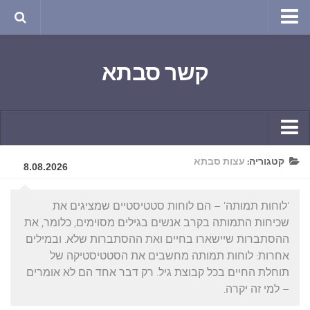
טבע ושינויי האקלים
קשר סבתא
החודש בטבע
תרבות ואמנות
שירה
חגים ומועדים
קשר יומי
קטגוריה:
עצות סבתא
ספורט בריאות וקורונה
8.08.2026
חידושים ומחשבים
ימי הקורונה שלי
'לוחות תמותה' – הם לוחות סטטיסטיים שמציגים את
תחביבים
חומר למחשבה
שכיחות התמותה בקרב אנשים בגילים מסוימים, כלומר, את
גרפיטי
ההסתברות שיישארו בחיים ואת ההסתברות שלא. ובמילים
ארכיון מאמרים
אחרות: לוחות תמותה מחשבים את הסטטיסטיקה של
נוסטלגיה
בישול ואפייה
תוחלת החיים בכל קבוצת גיל. רק דבר אחד הם לא אומרים
סרטונים ואנימציה
– למי זה יקרה.
הקונדיטוריה
סרטים מומלצים