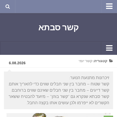
טבע ושינויי האקלים
קשר סבתא
החודש בטבע
תרבות ואמנות
שירה
חגים ומועדים
קשר יומי
קטגוריה:
קשר יומי
ספורט בריאות וקורונה
6.08.2026
חידושים ומחשבים
ימי הקורונה שלי
זיכרונות מתנועת הנוער:
תחביבים
חומר למחשבה
קשר שטוח – מחבר בין שני חבלים שווים כדי להאריך אותם.
גרפיטי
קשר דייגים – מחבר בין שני חבלים שאינם שווים ברוחבם.
ארכיון מאמרים
קשר סבתא שנקרא גם "קשר בוהן" – מיועד להבטיח ששאר
נוסטלגיה
בישול ואפייה
הקשרים לא ייפרמו ולכן עושים אותו בקצה החבל.
סרטונים ואנימציה
הקונדיטוריה
סרטים מומלצים