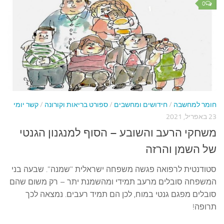
עצות סבתא
0
סבתא מספרת
נווה הבלוגים
קשר משפחתי
פינת הנכד
כתבו אלינו
חומר למחשבה
/
חידושים ומחשבים
/
ספורט בריאות וקורונה
/
קשר יומי
23 באפריל, 2021
משחקי הרעב והשובע – הסוף למנגנון הגנטי
של השמן והרזה
סטודנטית לרפואה פגשה משפחה ישראלית "שמנה". שבעה בני
המשפחה סובלים מרעב תמידי ומהשמנת יתר – רק משום שהם
סובלים מפגם גנטי במוח, לכן הם תמיד רעבים. נמצאה לכך
תרופה!