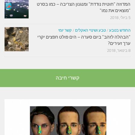
המדוזה "חוטית נודדת" ומנגנון הצריבה – כמו בסרט
"מוצאים את נמו"
5 ביולי, 2018
החודש בטבע
/
טבע ושינויי האקלים
/
קשר יומי
"הבהלה לזהב" ביום סערה – הים פולט חפצים יקרי
ערך זעירים?
8 בינואר, 2018
קשרי חיבה