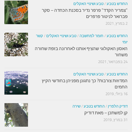
החודש בטבע
/
טבע ושינויי האקלים
"צמריר הקדד" פרפר נדיר בסכנת הכחדה – סקר
פברואר לניטור פרפרים
2 במרץ, 2021
החודש בטבע
/
חומר למחשבה
/
טבע ושינויי האקלים
/
קשר
יומי
האסון האקולוגי שהציף אותנו לאחרונה בזפת שחורה
משחור
24 בפברואר, 2021
החודש בטבע
/
טבע ושינויי האקלים
המדוזות צורבות? כך נתגונן מפניהן בחודשי הקיץ
החמים
16 ביולי, 2019
דודיק הלפרין
/
החודש בטבע
/
שירה
קן למשתכן – מאת דודיק
31 במרץ, 2019