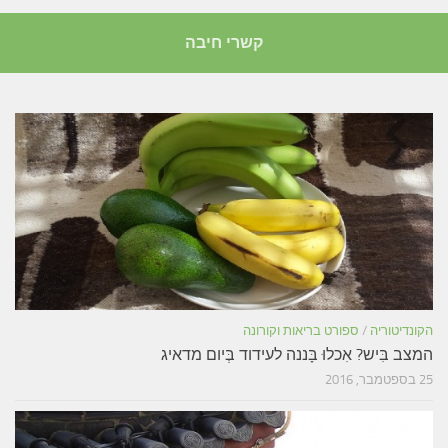
קשרי חיבה
הקונדיטוריה
/
ספורט בריאות וקורונה
המצב בִּיש? אִכלוּ בָּננה לעידוד בְּיום מדאיג
25 בספטמבר, 2016