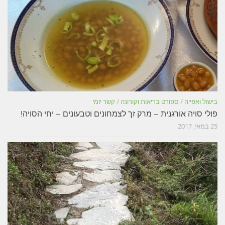
בישול ואפייה
/
ספורט בריאות וקורונה
/
קשר יומי
פולי סויה אורגנית – מרק זך לצמחונים וטבעונים – יחי הסויה!
25 במאי, 2017