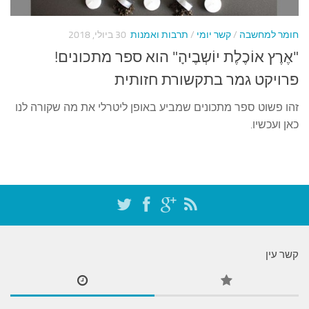
עצות סבתא
סבתא מספרת
חומר למחשבה
/
קשר יומי
/
תרבות ואמנות
30 ביולי, 2018
נווה הבלוגים
"אֶרֶץ אוֹכֶלֶת יוֹשְבֶיהָ" הוא ספר מתכונים!
קשר משפחתי
פרויקט גמר בתקשורת חזותית
פינת הנכד
זהו פשוט ספר מתכונים שמביע באופן ליטרלי את מה שקורה לנו
כאן ועכשיו.
כתבו אלינו
קשר עין