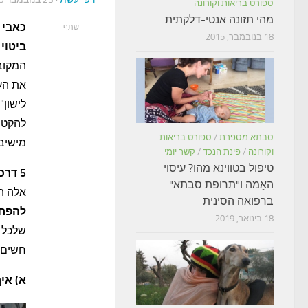
ספורט בריאות וקורונה
מהי תזונה אנטי-דלקתית
כאבי 
שתף
18 בנובמבר, 2015
ביטוי
המקובל
את העו
לישון"
להקטנת
סבתא מספרת
/
ספורט בריאות
מישיבה
וקורונה
/
פינת הנכד
/
קשר יומי
טיפול בטווינא מהו? עיסוי
5 דרכים להקלת העומס מעל שרירי הגב
האָמה ו"תרופת סבתא"
אלה המ
ברפואה הסינית
להפח
18 בינואר, 2019
שלכל א
חשים ח
א) אי