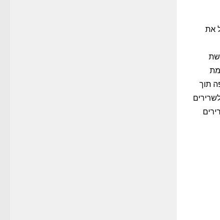
ל את
שת
מת
וך – שאיפה תוך
לשרירים
ירים