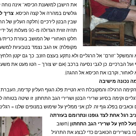
את הישבן למשענת הכיסא" אינה נוחה לנ
גולשים במהרה אל קצה הכיסא.
צריך ל
שבין הבטן לירכיים (חלקה העליון של הרג
תהיה זווית הגדולה מ-90 מעלות
חלקו האחורי של המושב בעזרת כרית/
מקופלת). אז הגב נצמד בטבעיות למשע
והמשקל "זורם" אל הרגליים ולא נתקע בעצם הזנב. כך גם יקטן הלחץ 
ועל הברכיים. כן לגבי נסיעה ברכב (אם יש צורך – הטו מעט את משע
לאחור, וקרבו את הכיסא אל ההגה).
מה נכונה מישיבה
קימה הרגילה והמקובלת היא הטיית פלג הגוף העליון קדימה, העברת
ליים וקימה בסיוע שרירי הבטן ושרירי הגב התחתון. זו שיטה בטוחה לה
וכאבים בפלג גוף זה. לכן אני ממליץ על שימוש במנופים שלנו = רגלינו
יב רגל אחת לצד גופנו ונתרומם בעזרתה
פעל לחץ על שרירי הגב התחתון
(חשוב
ז בשרירים הכואבים כדי לבצע את התרגיל