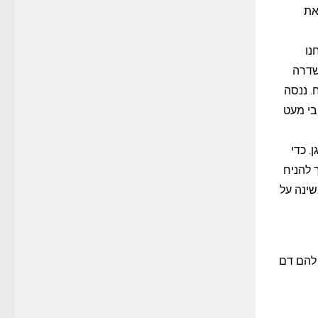
את
נו
שדרה
. ננסה
בי מעט
 כדי
 להניח
(כמו בשינה על
 להם דם