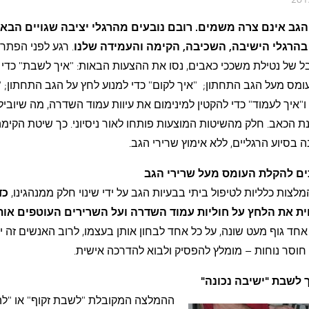
הגב אינם צרה משמים. רובם נובעים מהרגלי יציבה שגויים הבאי
 בהרגלי הישיבה, השכיבה, הקימה והעמידה שלנו
. רגע לפני הפתרו
 של נטילת משככי כאבים, נסו את ההצעות הבאות: "איך לשבת" כדי 
מס מעל הגב התחתון; "איך לקום" כדי למנוע לחץ על הגב התחתון; "
 ו"איך לעמוד" כדי להקטין למינימום את עיוות עמוד השדרה, מה שיוביל
 הכאב. חלק מהשיטות המוצעות פותחו לאור ניסיוני. כך שיטת הקימ
 בסיוע הרגליים, ללא אימוץ שרירי הגב.
לצות כלליות לטיפול ביתי בבעיות הגב על ידי שינוי חלק ממנהגינו,
כד
ית את
הלחץ על חוליות עמוד השדרה ועל השרירים העוטפים אות
חד גוף מעט שונה, על כל אחד לבחון אותן בעצמו, לרוב האנשים זה יס
וסר נוחות – מומלץ להפסיק ולבוא להדרכה אישית.
ך לשבת "ישיבה נכונה"
ההמלצה המקובלת "לשבת זקוף" או "ל