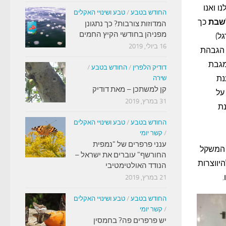
ו ואנו
החודש בטבע
/
טבע ושינויי האקלים
שבת
כך
המדוזות צורבות? כך נתגונן
מפניהן בחודשי הקיץ החמים
ל)
16 ביולי, 2019
 (על ידי הגבהת
מגבת
דודיק הלפרין
/
החודש בטבע
/
נת
שירה
קן למשתכן – מאת דודיק
על
31 במרץ, 2019
נת
החודש בטבע
/
טבע ושינויי האקלים
/
קשר יומי
ענני פרפרים של "נמפית
 המשקל
החורשף" עוברים את ישראל –
יווצרות
הנודד האולטימטיבי
.
21 במרץ, 2019
החודש בטבע
/
טבע ושינויי האקלים
/
קשר יומי
יש פרפרים פה? בחמסין