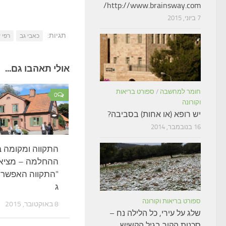
http://www.brainsway.com/
7 ביוני, 2015
תגיות:
כאבי גב
רפי 
אולי תאהבו גם...
חומר למחשבה
/
ספורט בריאות
0
וקורונה
יש רופא (או אחות) בסביבה?
16 בנובמבר, 2014
התקווה ומקומה ב
ההחלמה – מציא
"התקווה האפשרי
ג
ספורט בריאות וקורונה
8 באוקטובר, 2015
שלג על עירי, כל הלילה נח –
סכנות הקור בגיל הקשיש