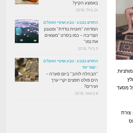
באמצע הקיץ?
24 ביולי, 2018
החודש בטבע
/
טבע ושינויי האקלים
המדוזה "חוטית נודדת" ומנגנון
הצריבה – כמו בסרט "מוצאים
את נמו"
5 ביולי, 2018
החודש בטבע
/
טבע ושינויי האקלים
/
קשר יומי
ותניות.
"הבהלה לזהב" ביום סערה –
לץ
הים פולט חפצים יקרי ערך
זעירים?
על מסעד
8 בינואר, 2018
 צורת
ס