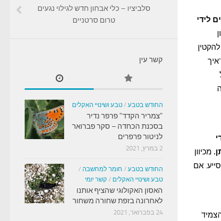
סלביציו – כלי אבחון חדש לגילוי נגעים
ם לידי
טרום סרטניים
ן
להקטין
קשר עין
איך
ה
החודש בטבע
/
טבע ושינויי האקלים
"צמריר הקדד" פרפר נדיר
בסכנת הכחדה – סקר פברואר
לניטור פרפרים
י
2 במרץ, 2021
ן.
מכיוון
ייע. אם
החודש בטבע
/
חומר למחשבה
/
טבע ושינויי האקלים
/
קשר יומי
האסון האקולוגי שהציף אותנו
לאחרונה בזפת שחורה משחור
24 בפברואר, 2021
הצמיד