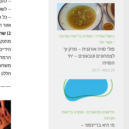
– להני
– לשכ
– כל ת
אזור ה
2) שחרור השרירים
בישול ואפייה
/
ספורט בריאות וקורונה
מחנק כ
/
קשר יומי
פולי סויה אורגנית – מרק זך
לצמחונים וטבעונים – יחי
הרמת ה
הסויה!
משחרר
25 במאי, 2017
הללו).
——-
חידושים ומחשבים
/
ספורט בריאות
וקורונה
מי היא בריינסווי –