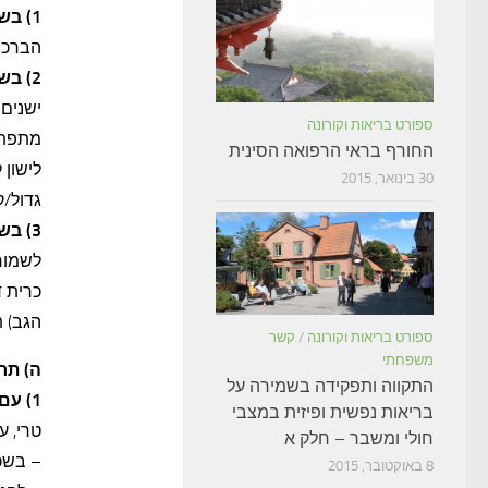
1) בשינה על הגב
הברכיים ב- 10 ס"מ לפחות. את ה
2) בשינה על הצד
ישנים 
ספורט בריאות וקורונה
מתפתל.
החורף בראי הרפואה הסינית
לישון 
30 בינואר, 2015
גדול/ק
3) בשינה על הבטן
לשמור 
הגב) ת
ספורט בריאות וקורונה
/
קשר
משפחתי
ה) תר
התקווה ותפקידה בשמירה על
1) עם הקימה בבוקר
בריאות נפשית ופיזית במצבי
טרי, ע
חולי ומשבר – חלק א
– בשכ
8 באוקטובר, 2015