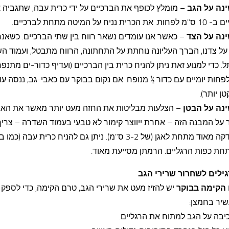
– מומלץ לכופף את הברכיים על ידי כרית עבה, שתגביה 
כרית נניח על המיטה מתחת לברכיים.
– כאשר אנו עומדים נשאר רווח בין שתי הברכיים. כשאנח
על צדנו, הברך העליונה נוחתת על התחתונה, הרווח מתבטל, ועמוד ה
 כדי למנוע זאת ניתן להניח כרית בין הברכיים (ועדיף כדור-ים מתנפח
לפחות יומיים עם כדור ½ מנופח. אם נקום בבוקר עם כאבי-גב, ננסה עו
טן יותר).
– הצלעות מבליטות את החזה מעט יותר מאשר את האגן.
על המבנה הזה – אחרת ייווצר קימור לא טבעי בעמוד השדרה – צריך
כרית דקה מאוד מתחת לאגן (של 3-2 ס"מ). ניתן גם להניח כרית עבה 
חת כפות הרגליים. הרמתן מסייעת מאוד.
גילים לשחרור שרירי הגב
יש להזיז מעט את שרירי הגב, טרם הקימה, כדי לספק
שיר בחמצן:
יבה על הגב למתוח את הרגליים.