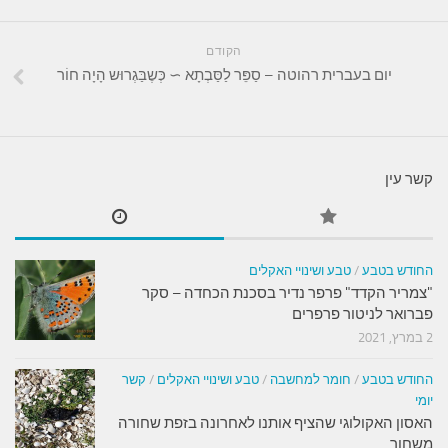
הקודם
יום בעברית רהוטה – סַפֵּר לַסַּבְתָא ∼ כְּשֶבַּגְרוּש הָיָה חוֹר
קשר עין
החודש בטבע
/
טבע ושינויי האקלים
"צמריר הקדד" פרפר נדיר בסכנת הכחדה – סקר
פברואר לניטור פרפרים
2 במרץ, 2021
החודש בטבע
/
חומר למחשבה
/
טבע ושינויי האקלים
/
קשר
יומי
האסון האקולוגי שהציף אותנו לאחרונה בזפת שחורה
משחור