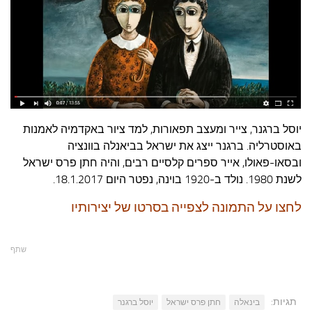
עצות סבתא
סבתא מספרת
נווה הבלוגים
קשר משפחתי
פינת הנכד
כתבו אלינו
יוסל ברגנר, צייר ומעצב תפאורות, למד ציור באקדמיה לאמנות
באוסטרליה. ברגנר ייצג את ישראל בביאנלה בוונציה
ובסאו-פאולו, אייר ספרים קלסיים רבים, והיה חתן פרס ישראל
לשנת 1980. נולד ב-1920 בוינה, נפטר היום 18.1.2017.
לחצו על התמונה לצפייה בסרטו של יצירותיו
שתף
תגיות:
בינאלה
חתן פרס ישראל
יוסל ברגנר