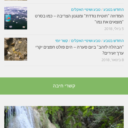
החודש בטבע
/
טבע ושינויי האקלים
המדוזה "חוטית נודדת" ומנגנון הצריבה – כמו בסרט
"מוצאים את נמו"
5 ביולי, 2018
החודש בטבע
/
טבע ושינויי האקלים
/
קשר יומי
"הבהלה לזהב" ביום סערה – הים פולט חפצים יקרי
ערך זעירים?
8 בינואר, 2018
קשרי חיבה