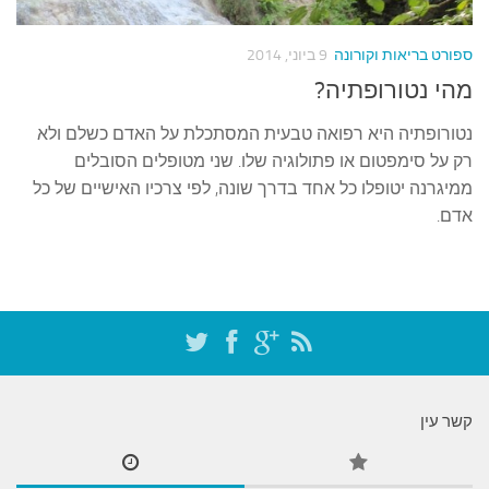
עצות סבתא
סבתא מספרת
ספורט בריאות וקורונה
9 ביוני, 2014
נווה הבלוגים
מהי נטורופתיה?
קשר משפחתי
נטורופתיה היא רפואה טבעית המסתכלת על האדם כשלם ולא
פינת הנכד
רק על סימפטום או פתולוגיה שלו. שני מטופלים הסובלים
ממיגרנה יטופלו כל אחד בדרך שונה, לפי צרכיו האישיים של כל
כתבו אלינו
אדם.
קשר עין