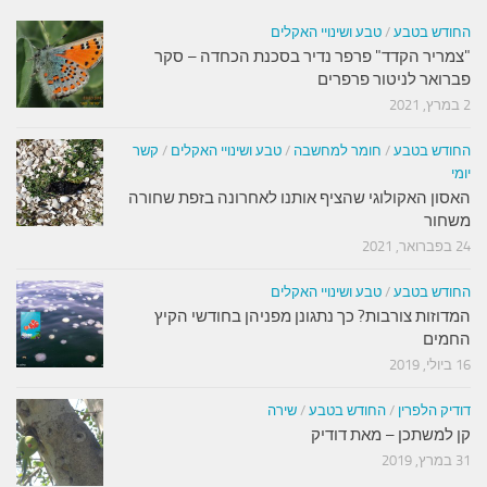
החודש בטבע
/
טבע ושינויי האקלים
"צמריר הקדד" פרפר נדיר בסכנת הכחדה – סקר
פברואר לניטור פרפרים
2 במרץ, 2021
החודש בטבע
/
חומר למחשבה
/
טבע ושינויי האקלים
/
קשר
יומי
האסון האקולוגי שהציף אותנו לאחרונה בזפת שחורה
משחור
24 בפברואר, 2021
החודש בטבע
/
טבע ושינויי האקלים
המדוזות צורבות? כך נתגונן מפניהן בחודשי הקיץ
החמים
16 ביולי, 2019
דודיק הלפרין
/
החודש בטבע
/
שירה
קן למשתכן – מאת דודיק
31 במרץ, 2019