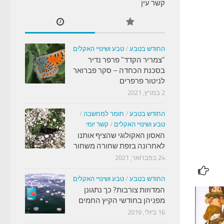
קשר עין
החודש בטבע
/
טבע ושינויי האקלים
"צמריר הקדד" פרפר נדיר
בסכנת הכחדה – סקר פברואר
לניטור פרפרים
2 במרץ, 2021
החודש בטבע
/
חומר למחשבה
/
טבע ושינויי האקלים
/
קשר יומי
האסון האקולוגי שהציף אותנו
לאחרונה בזפת שחורה משחור
24 בפברואר, 2021
החודש בטבע
/
טבע ושינויי האקלים
המדוזות צורבות? כך נתגונן
מפניהן בחודשי הקיץ החמים
16 ביולי, 2019