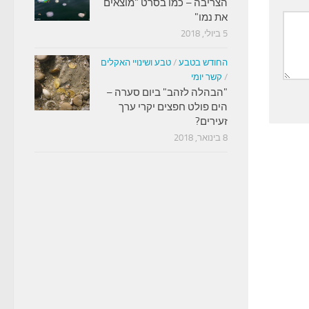
הצריבה – כמו בסרט "מוצאים
את נמו"
5 ביולי, 2018
החודש בטבע
/
טבע ושינויי האקלים
/
קשר יומי
"הבהלה לזהב" ביום סערה –
הים פולט חפצים יקרי ערך
זעירים?
8 בינואר, 2018