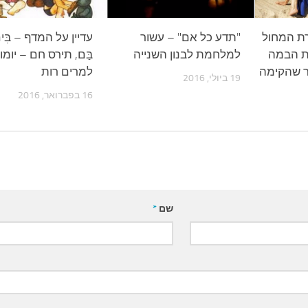
רת המחול
"תדע כל אם" – עשור
עדיין על המדף – בִּים
ת הבמה
למלחמת לבנון השנייה
בַּם, תירס חם – יומ
ר שהקימה
למרים רות
19 ביולי, 2016
16 בפברואר, 2016
שם
*