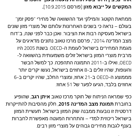
עצות סבתא
המקשים על ייבוא מזון
[פורסם 10.9.2015]
.
סבתא מספרת
ממחאת הקוטג’ והמילקי ועד ההשוואה של מחירי "פסק זמן"
נווה הבלוגים
בעולם – נראה כי בשנים האחרונות עלותם של מוצרי מזון שונים
בישראל מעסיקה רבות את הציבור. ואכן כבר לפני שנה, ב"דוח
קשר משפחתי
מצב המדינה 2014", פרסם מרכז טאוב נתונים מדאיגים על
פינת הנכד
מגמת המחירים בישראל לעומת ה-OECD: בשנת 2005 היו
כתבו אלינו
מרבית מוצרי המזון בישראל זולים משמעותית בהשוואה ל-
OECD, ואילו ב-2011 התמונה התהפכה. כך למשל הבשר
והעופות, שהיו זולים ב-8 אחוזים בישראל, נעשו יקרים יותר
מממוצע ה-OECD ב-21 אחוז, ומוצרי החלב, שהיו יקרים ב-6
אחוזים בלבד, הגיעו לפער של 51 אחוז.
כפי שמראה הניתוח של חוקר מרכז טאוב
איתן רגב
, שהופיע
בחוברת
תמונת מצב המדינה 2015
, חלק מהסיבות להתייקרות
דרסטית זו נובעות ממבנה שוק המזון בישראל. תעשיית המזון
בישראל ריכוזית למדי – והתחרות המעטה מאפשרת לחברות
בענף לגבות מחירים גבוהים על מוצרי מזון רבים.