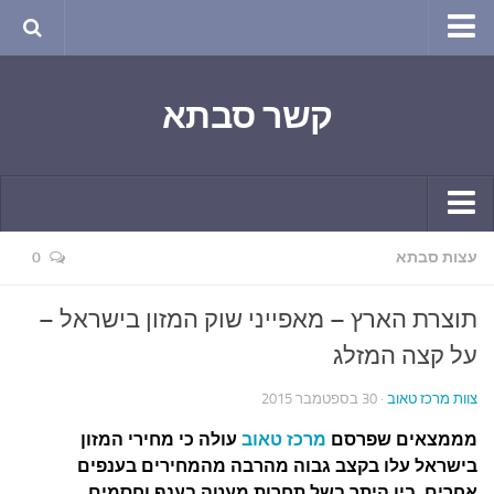
טבע ושינויי האקלים
קשר סבתא
החודש בטבע
תרבות ואמנות
שירה
חגים ומועדים
קשר יומי
עצות סבתא
0
ספורט בריאות וקורונה
חידושים ומחשבים
ימי הקורונה שלי
תוצרת הארץ – מאפייני שוק המזון בישראל –
תחביבים
חומר למחשבה
על קצה המזלג
גרפיטי
ארכיון מאמרים
צוות מרכז טאוב
· 30 בספטמבר 2015
נוסטלגיה
בישול ואפייה
מממצאים שפרסם
מרכז טאוב
עולה כי מחירי המזון
סרטונים ואנימציה
הקונדיטוריה
בישראל עלו בקצב גבוה מהרבה מהמחירים בענפים
סרטים מומלצים
אחרים, בין היתר בשל תחרות מעטה בענף וחסמים