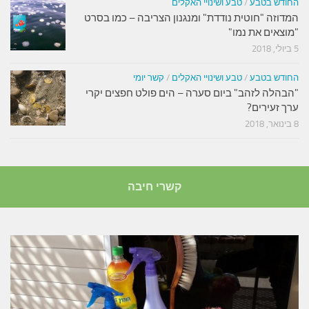
החודש בטבע
/
טבע ושינויי האקלים
המדוזה "חוטית נודדת" ומנגנון הצריבה – כמו בסרט
"מוצאים את נמו"
5 ביולי, 2018
החודש בטבע
/
טבע ושינויי האקלים
/
קשר יומי
"הבהלה לזהב" ביום סערה – הים פולט חפצים יקרי
ערך זעירים?
8 בינואר, 2018
קשרי חיבה