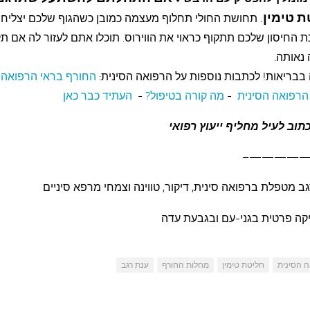
ת טימין
.
תחושת החולי תחלוף מעצמה כמובן כשהגוף שלכם יצליח
 החיסון שלכם תתקוף כראוי את הווירוס. תוכלו אתם לעזור לה אם תק
נאותה.
בבריאות! לכתבות נוספות על הרפואה הסינית:
החורף בראי הרפואה 
הרפואה הסינית
-
מה קורה בטיפול?
-
העתיד כבר כאן
תוב לעיל מחליף ייעוץ רפואי
—————
ב מטפלת ברפואה סינית, דיקור, טווינה וצמחי מרפא סיניים
יקה פרטית בגני-עם ובגבעת עדה
 הסינית
חליטת טימין
מחלות החורף
ענת רגב