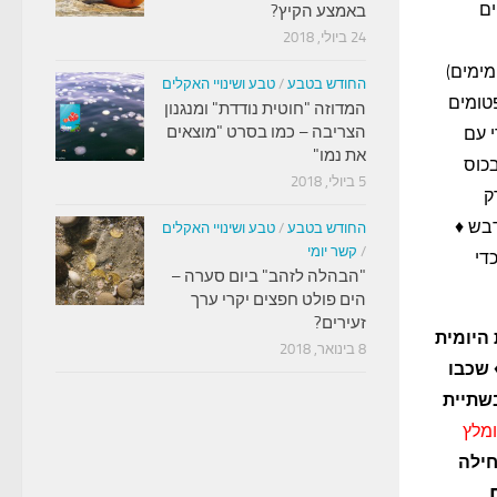
ים
באמצע הקיץ?
24 ביולי, 2018
מימים)
החודש בטבע
/
טבע ושינויי האקלים
טומים
המדוזה "חוטית נודדת" ומנגנון
הצריבה – כמו בסרט "מוצאים
 עם
את נמו"
בכוס
5 ביולי, 2018
ק
בש ♦
החודש בטבע
/
טבע ושינויי האקלים
/
קשר יומי
די
"הבהלה לזהב" ביום סערה –
הים פולט חפצים יקרי ערך
זעירים?
היומית
8 בינואר, 2018
שכבו
שתיית
ומלץ
ילה