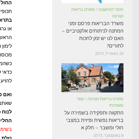
החולי
חומר למחשבה
/
ספורט בריאות
תכופי
וקורונה
בתרופ
משרד הבריאות פרסם זמני
או גרג
המתנה לניתוחים אלקטיביים –
הראשו
האם לנו יש זמן לחכות
לתורים?
לימון 
29 באפריל, 2015
מכוסה 
כשהמי
כדאי 
להזיע.
ואם כ
ספורט בריאות וקורונה
/
קשר
שאתם א
משפחתי
לנוח
כ
התקווה ותפקידה בשמירה על
בריאות נפשית ופיזית במצבי
החליט
חולי ומשבר – חלק א
בשימוש
8 באוקטובר, 2015
נזלת,