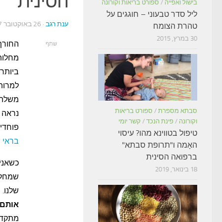
הסינית
בישול ואפייה
/
ספורט בריאות וקורונה
ליל סדר טבעוני – חוגגים על
ענת רגב
· 26 באוקטובר 2017
טהרת הצומח
30 במרץ, 2015
החורף
שתף
מחלות
ביותר 
למרות
משלה, 
סבתא מספרת
/
ספורט בריאות
נראה 
וקורונה
/
פינת הנכד
/
קשר יומי
פוחדים
טיפול בטווינא מהו? עיסוי
בראי ה
האָמה ו"תרופת סבתא"
ברפואה הסינית
כשאני
18 בינואר, 2019
שמחלו
שלנו.
מ
אותם 
מתקדם 