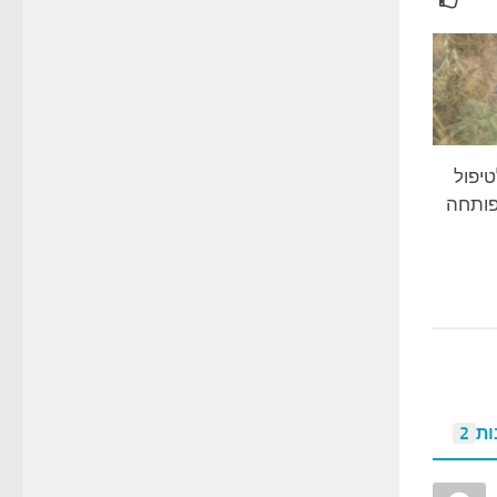
יפול
פותחה
ות
2