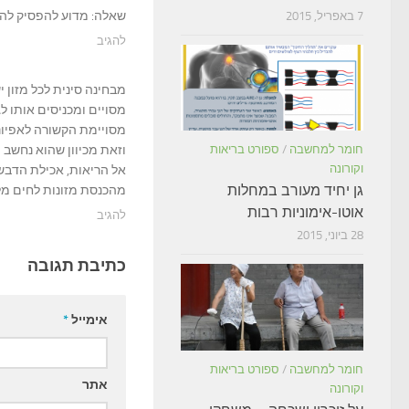
שאלה: מדוע להפסיק לה
7 באפריל, 2015
להגיב
מבחינה סינית לכל מזון י
מסויים ומכניסים אותו לג
מסויימת הקשורה לאפיונ
וזאת מכיוון שהוא נחשב 
חומר למחשבה
/
ספורט בריאות
וקורונה
אל הריאות, אכילת הדבש
גן יחיד מעורב במחלות
מהכנסת מזונות לחים מל
אוטו-אימוניות רבות
להגיב
28 ביוני, 2015
כתיבת תגובה
אימייל
*
חומר למחשבה
/
ספורט בריאות
אתר
וקורונה