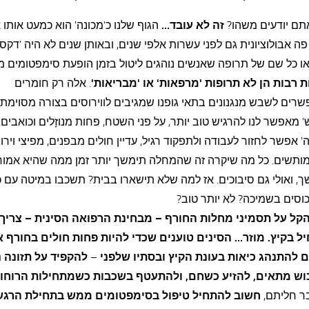
תם יודעים משהו?
זה לא עובד…
הגוף שלנו כ'מכונה' הוא כמעט אותו 
ה אבולוציונית גם לפני עשרות אלפי שנים, ובאותן שנים לא היה 'דקס
או כל שם של תרופה שאנשים נוהגים ליטול בזמן הופעת סימפטומים מ
ת רבות הן לא תרופות 'מרפאות' או 'מבריאות'
. אלה רק חומרים
ים לשבש מנגנונים בתאי גופנו שמגיבים לווירוסים בצורה מסוימת, 
' מאפשר לנו להרגיש טוב יותר, על פני השטח, פחות מנוזָלים וכואבים. 
ה' אפשר לחזור לעבודה ולתפקוד רגיל, עדיין חולים מבפנים, מפיצי וירו
מותשים. כל מה שיקרה זה שהמחלה תימשך יותר זמן ממה שהיא אמור
, ואולי גם סיבוכים. אז למה שלא תישארו בבית? תשכבו במיטה עם 
וסים בשמיכה? לא יותר טוב?
הקל על תסמיני מחלות החורף – מבחינת הרפואה הסינית – צריך
ל בקיץ. מוזר… הסינים טוענים שכדי להיות פחות חולים בחורף א
ם להתנהג כיאות בעונת הקיץ ובסתיו שלפני
–
להקפיד על תזונה נ
וש מתאים, להזיע כשחם, ולהתעטף בשכבות כשמתחילות הרוחות
ר חליתם,
חשוב להתחיל טיפול בסימפטומים ממש בתחילת הרג