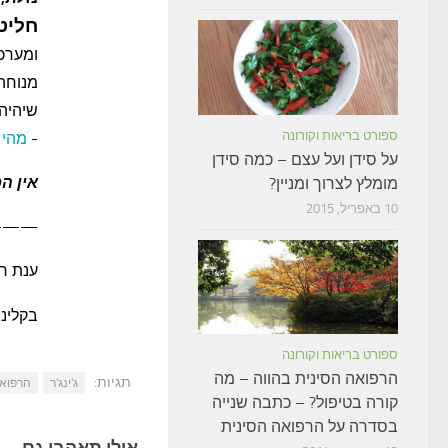
חליט
ומערכת
מנוחה 
שיהיה 
ספורט בריאות וקורונה
-
מהי 
על סידן ועל עצם – כמה סידן
אין הכ
מומלץ לצרוך ומניין?
10 באפריל, 2015
——–
ענת רג
בקלינ
ספורט בריאות וקורונה
הרפואה הסינית בהווה – מה
תגיות:
ג'ינג'ר
הרפואה
קורה בטיפול? – כתבה שנייה
בסדרה על הרפואה הסינית