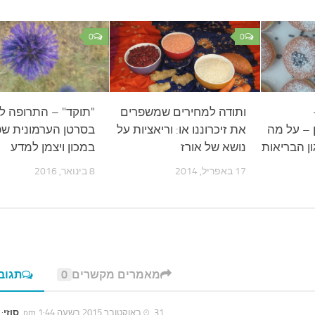
0
0
ותודה למחירים שמשפרים
"תוקד" – התרופה לט
ון – על מה
את זיכרוננו או: וריאציות על
בסרטן הערמונית ש
ן הבריאות
נושא של אורז
במכון ויצמן למדע
17 באפריל, 2014
8 בינואר, 2016
מאמרים מקשרים
0
תגוב
31 באוקטובר 2015 בשעה 1:44 pm
סוזי
: