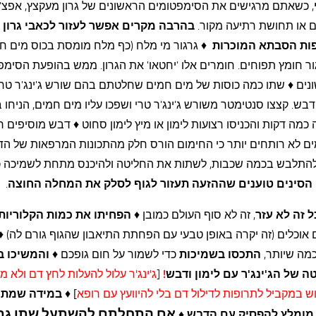
, כשאתם מרגישים את הסימפטומים הראשונים של גרון מעקצץ, אפצ'
ם או תחושת רתיעה מקור.
בהרבה מקרים אפשר לעזור לכאבי גרון
ות הסבתא המוכרות
♦ גרגור מי מלח (כף מלח מומסת בכוס מים ח
ור חומץ תפוחים. חומרים אלו 'יחטאו' את הגרון. ממש בהופעת הסימפ
נים ♦ שתו כמה כוסות של מים חמים שחלטתם בהם שורש ג'ינג'ר טרי
ודבש. קצצו סנטימטר משורש ג'ינג'ר טרי ושפכו עליו מים חמים, הניחו 
כמה דקות והכניסו רצועות לימון או מיץ לימון סחוט ♦ דבש מוסיפים ר
ם לא רותחים יותר כי החימום הורס חלק מהתכונות המרפאות של הד
להתלבש בכמה שכבות, לשתות את החליטה ולהיכנס מתחת לשמיכה כ
הסינים טוענים שההזעה תעזור לגוף לסלק את המחלה החוצה
.
ל זה לא עזר
, זה לא סוף העולם כמובן ♦
הפחיתו את כמות הקלוריות 
וכלים (זה יקרה באופן טבעי עם הפחתת התיאבון שהגוף גורם לה) ♦
מה שיותר,
התכסו בשמיכות
כדי לשמור על חום גופכם ♦
והמשיכו ב
ה של הג'ינג'ר עם לימון ודבש
!
[
ג'ינג'ר
עלול להעלות לחץ דם
ולא מ
 במקביל לתרופות לדילול דם בלי להיוועץ עם רופא
] ♦
במידה שמתח
אם התחלתם להשתעל שתו גם
 מומלץ להפסיק עם הדבש ♦