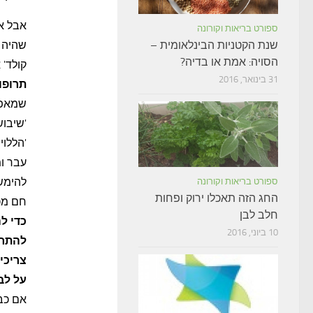
אבל א
ספורט בריאות וקורונה
שנת הקטניות הבינלאומית –
שהיה פ
הסויה: אמת או בדיה?
קולד' 
31 בינואר, 2016
תרופו
שמאפשר
'שיבוש
'הללוי
עבר ו
להימשך
ספורט בריאות וקורונה
החג הזה תאכלו ירוק ופחות
חם מכ
חלב לבן
כדי ל
10 ביוני, 2016
להתחי
צריכי
על לב
אם כב