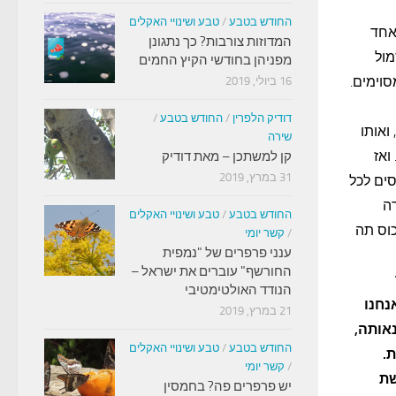
החודש בטבע
/
טבע ושינויי האקלים
אחד
המדוזות צורבות? כך נתגונן
מול
מפניהן בחודשי הקיץ החמים
סוימים.
16 ביולי, 2019
דודיק הלפרין
/
החודש בטבע
/
ואותו
שירה
ואז
קן למשתכן – מאת דודיק
31 במרץ, 2019
סים לכל
ה
החודש בטבע
/
טבע ושינויי האקלים
כוס תה
/
קשר יומי
ענני פרפרים של "נמפית
החורשף" עוברים את ישראל –
הנודד האולטימטיבי
נחנו
21 במרץ, 2019
אותה,
החודש בטבע
/
טבע ושינויי האקלים
.
/
קשר יומי
שת
יש פרפרים פה? בחמסין