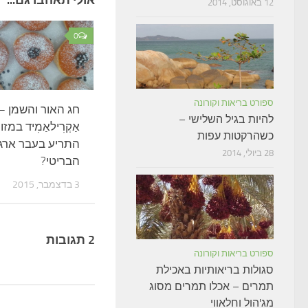
אולי תאהבו גם...
12 באוגוסט, 2014
0
ספורט בריאות וקורונה
חג האור והשמן –
להיות בגיל השלישי –
אַקְרִילאַמִיד במז
כשהרקטות עפות
התריע בעבר ארגו
28 ביולי, 2014
הבריטי?
3 בדצמבר, 2015
2 תגובות
ספורט בריאות וקורונה
סגולות בריאותיות באכילת
תמרים – אכלו תמרים מסוג
מג'הול וחלאווי