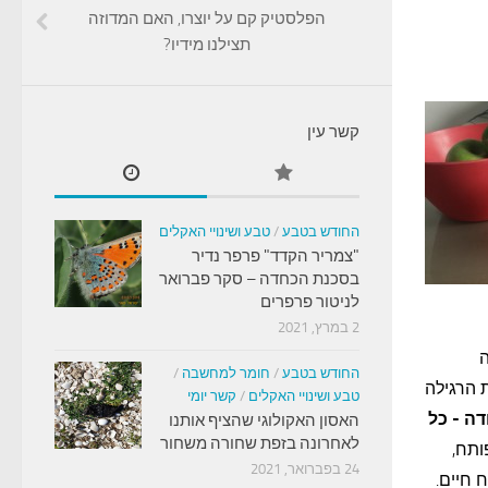
הפלסטיק קם על יוצרו, האם המדוזה
תצילנו מידיו?
קשר עין
החודש בטבע
/
טבע ושינויי האקלים
"צמריר הקדד" פרפר נדיר
בסכנת הכחדה – סקר פברואר
לניטור פרפרים
2 במרץ, 2021
ה
החודש בטבע
/
חומר למחשבה
/
 הרגילה
טבע ושינויי האקלים
/
קשר יומי
דה
- כל
האסון האקולוגי שהציף אותנו
לאחרונה בזפת שחורה משחור
ותח,
24 בפברואר, 2021
 חיים.