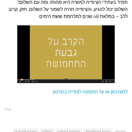
עצות סבתא
תמיד בעתיד! הציפייה למשיח היא מהותו. ומה עם השלום?
השלום יכול להגיע, והציפייה תהיה לשמור על השלום, חזק, קרוב
סבתא מספרת
ללב – במלאת 48 שנים למלחמת ששת הימים
נווה הבלוגים
קשר משפחתי
פינת הנכד
כתבו אלינו
לחצו כאן או על התמונה לצפייה בסרטון
שתף
תגיות:
גבעת התחמושת
הציפייה למשיח
השלום
ישעיהו לייבוביץ