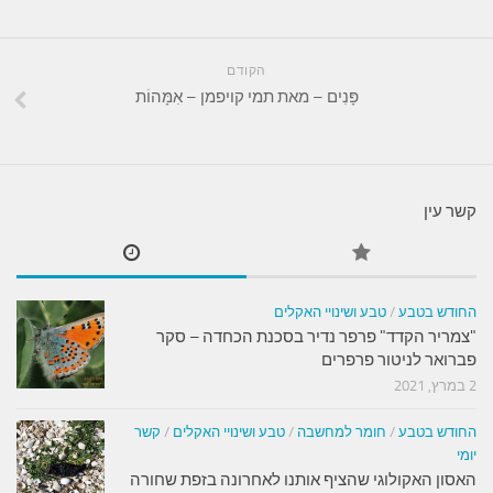
הקודם
פָּנִים – מאת תמי קויפמן – אִמָּהוֹת
קשר עין
החודש בטבע
/
טבע ושינויי האקלים
"צמריר הקדד" פרפר נדיר בסכנת הכחדה – סקר
פברואר לניטור פרפרים
2 במרץ, 2021
החודש בטבע
/
חומר למחשבה
/
טבע ושינויי האקלים
/
קשר
יומי
האסון האקולוגי שהציף אותנו לאחרונה בזפת שחורה