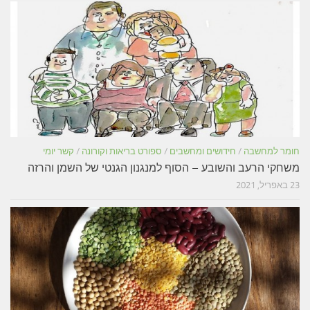
חומר למחשבה
/
חידושים ומחשבים
/
ספורט בריאות וקורונה
/
קשר יומי
משחקי הרעב והשובע – הסוף למנגנון הגנטי של השמן והרזה
23 באפריל, 2021