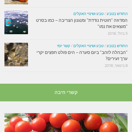
החודש בטבע
/
טבע ושינויי האקלים
המדוזה "חוטית נודדת" ומנגנון הצריבה – כמו בסרט
"מוצאים את נמו"
5 ביולי, 2018
החודש בטבע
/
טבע ושינויי האקלים
/
קשר יומי
"הבהלה לזהב" ביום סערה – הים פולט חפצים יקרי
ערך זעירים?
8 בינואר, 2018
קשרי חיבה