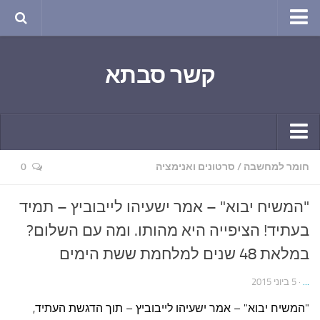
טבע ושינויי האקלים
קשר סבתא
החודש בטבע
תרבות ואמנות
שירה
חגים ומועדים
קשר יומי
חומר למחשבה
/
סרטונים ואנימציה
0
ספורט בריאות וקורונה
חידושים ומחשבים
ימי הקורונה שלי
"המשיח יבוא" – אמר ישעיהו לייבוביץ – תמיד
תחביבים
חומר למחשבה
בעתיד! הציפייה היא מהותו. ומה עם השלום?
גרפיטי
ארכיון מאמרים
במלאת 48 שנים למלחמת ששת הימים
נוסטלגיה
בישול ואפייה
...
· 5 ביוני 2015
סרטונים ואנימציה
הקונדיטוריה
"המשיח יבוא" – אמר ישעיהו לייבוביץ – תוך הדגשת העתיד,
סרטים מומלצים