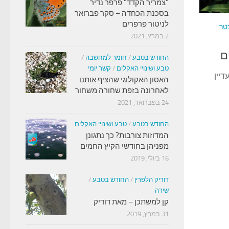
"צמריר הקדד" פרפר נדיר
בסכנת הכחדה – סקר פברואר
לניטור פרפרים
טר
2 במרץ, 2021
ם
החודש בטבע
/
חומר למחשבה
/
טבע ושינויי האקלים
/
קשר יומי
יין
האסון האקולוגי שהציף אותנו
לאחרונה בזפת שחורה משחור
24 בפברואר, 2021
החודש בטבע
/
טבע ושינויי האקלים
המדוזות צורבות? כך נתגונן
מפניהן בחודשי הקיץ החמים
16 ביולי, 2019
דודיק הלפרין
/
החודש בטבע
/
שירה
קן למשתכן – מאת דודיק
31 במרץ, 2019