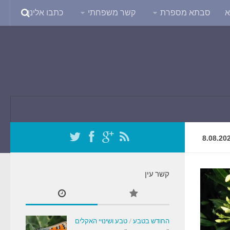
א
סבתא מספרת
קשר משפחתי
כתבו אלינו
8.08.20
קשר עין
החודש בטבע
/
טבע ושינויי האקלים