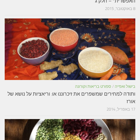
האפשרית" – חלק ג
8 באוקטובר, 2015
בישול ואפייה
/
ספורט בריאות וקורונה
ותודה למחירים שמשפרים את זיכרוננו או: וריאציות על נושא של
אורז
17 באפריל, 2014