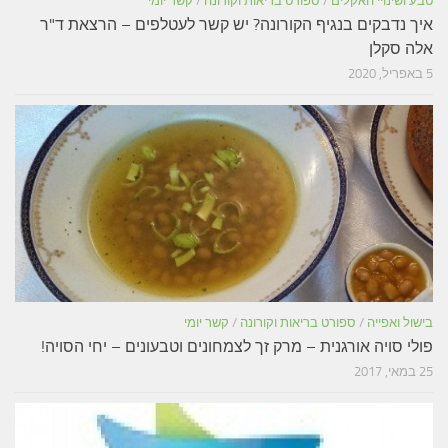
טבע ושינויי האקלים
/
ספורט בריאות וקורונה
/
קשר יומי
איך נדבקים בנגיף הקורונה? יש קשר לעטלפים – הרצאת ד"ר
אלה סקלן
5 באפריל, 2020
בישול ואפייה
/
ספורט בריאות וקורונה
/
קשר יומי
פולי סויה אורגנית – מרק זך לצמחונים וטבעונים – יחי הסויה!
25 במאי, 2017