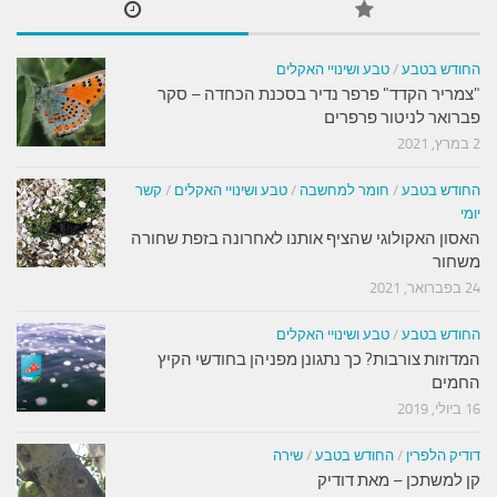
החודש בטבע
/
טבע ושינויי האקלים
"צמריר הקדד" פרפר נדיר בסכנת הכחדה – סקר
פברואר לניטור פרפרים
2 במרץ, 2021
החודש בטבע
/
חומר למחשבה
/
טבע ושינויי האקלים
/
קשר
יומי
האסון האקולוגי שהציף אותנו לאחרונה בזפת שחורה
משחור
24 בפברואר, 2021
החודש בטבע
/
טבע ושינויי האקלים
המדוזות צורבות? כך נתגונן מפניהן בחודשי הקיץ
החמים
16 ביולי, 2019
דודיק הלפרין
/
החודש בטבע
/
שירה
קן למשתכן – מאת דודיק