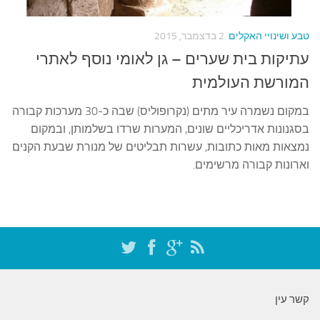
עצות סבתא
סבתא מספרת
טבע ושינויי האקלים
2 בדצמבר, 2015
נווה הבלוגים
עתיקות בית שערים – גן לאומי נוסף לאתרי
קשר משפחתי
המורשת העולמית
פינת הנכד
במקום נשמרה עיר מתים (נקרופוליס) שבה כ-30 מערכות קבורה
בסגנונות אדריכליים שונים, המערות שרדו בשלמותן, ובמקום
כתבו אלינו
נמצאות מאות כתובות, עשרות תבליטים של מנורת שבעת הקנים
וארונות קבורה מרשימים.
קשר עין