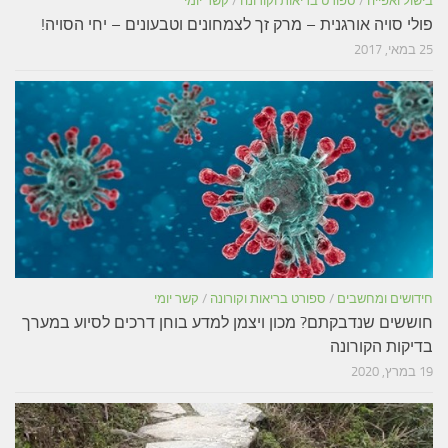
בישול ואפייה
/
ספורט בריאות וקורונה
/
קשר יומי
פולי סויה אורגנית – מרק זך לצמחונים וטבעונים – יחי הסויה!
25 במאי, 2017
חידושים ומחשבים
/
ספורט בריאות וקורונה
/
קשר יומי
חוששים שנדבקתם? מכון ויצמן למדע בוחן דרכים לסיוע במערך
בדיקות הקורונה
19 במרץ, 2020