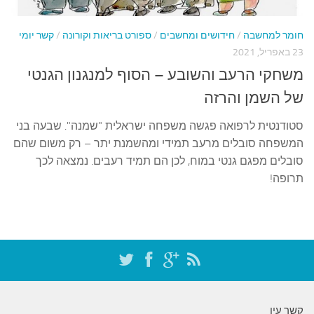
עצות סבתא
סבתא מספרת
חומר למחשבה
/
חידושים ומחשבים
/
ספורט בריאות וקורונה
/
קשר יומי
23 באפריל, 2021
נווה הבלוגים
משחקי הרעב והשובע – הסוף למנגנון הגנטי
קשר משפחתי
של השמן והרזה
פינת הנכד
סטודנטית לרפואה פגשה משפחה ישראלית "שמנה". שבעה בני
כתבו אלינו
המשפחה סובלים מרעב תמידי ומהשמנת יתר – רק משום שהם
סובלים מפגם גנטי במוח, לכן הם תמיד רעבים. נמצאה לכך
תרופה!
קשר עין