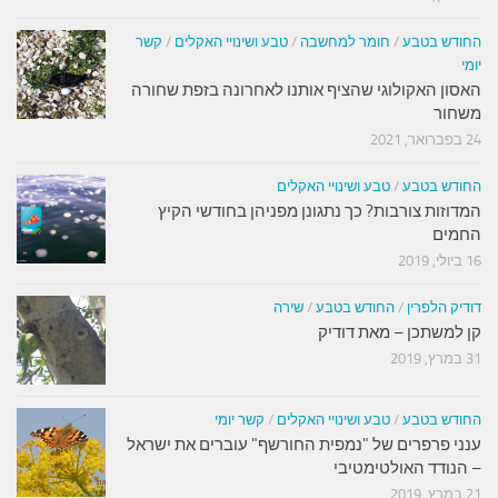
החודש בטבע
/
חומר למחשבה
/
טבע ושינויי האקלים
/
קשר
יומי
האסון האקולוגי שהציף אותנו לאחרונה בזפת שחורה
משחור
24 בפברואר, 2021
החודש בטבע
/
טבע ושינויי האקלים
המדוזות צורבות? כך נתגונן מפניהן בחודשי הקיץ
החמים
16 ביולי, 2019
דודיק הלפרין
/
החודש בטבע
/
שירה
קן למשתכן – מאת דודיק
31 במרץ, 2019
החודש בטבע
/
טבע ושינויי האקלים
/
קשר יומי
ענני פרפרים של "נמפית החורשף" עוברים את ישראל
– הנודד האולטימטיבי
21 במרץ, 2019