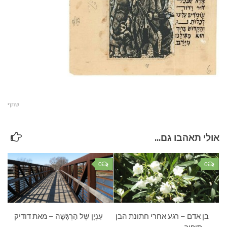
עצות סבתא
סבתא מספרת
נווה הבלוגים
קשר משפחתי
פינת הנכד
כתבו אלינו
שתף
אולי תאהבו גם...
0
0
בן אדם – רגע אחרי חתונת הבן
עִנְיָן ֹשֶל הַרְגָּשָׁה – מאת דודיק