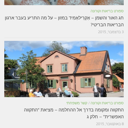
ספורט בריאות וקורונה
חג האור והשמן – אַקְרִילאַמִיד במזון – על מה התריע בעבר ארגון
הבריאות הבריטי?
3 בדצמבר, 2015
ספורט בריאות וקורונה
/
קשר משפחתי
התקווה ומקומה בדרך אל ההחלמה – מציאת "התקווה
האפשרית" – חלק ג
8 באוקטובר, 2015