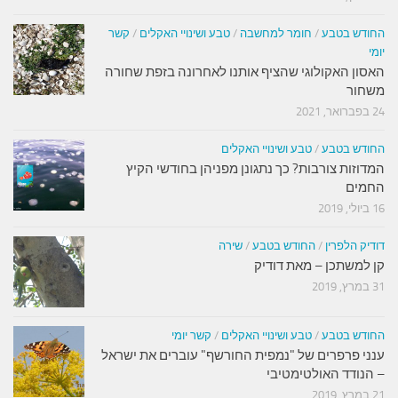
החודש בטבע
/
חומר למחשבה
/
טבע ושינויי האקלים
/
קשר
יומי
האסון האקולוגי שהציף אותנו לאחרונה בזפת שחורה
משחור
24 בפברואר, 2021
החודש בטבע
/
טבע ושינויי האקלים
המדוזות צורבות? כך נתגונן מפניהן בחודשי הקיץ
החמים
16 ביולי, 2019
דודיק הלפרין
/
החודש בטבע
/
שירה
קן למשתכן – מאת דודיק
31 במרץ, 2019
החודש בטבע
/
טבע ושינויי האקלים
/
קשר יומי
ענני פרפרים של "נמפית החורשף" עוברים את ישראל
– הנודד האולטימטיבי
21 במרץ, 2019