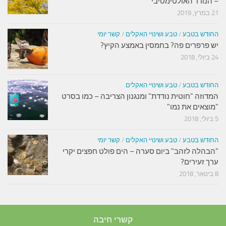
– הנודד האולטימטיבי
21 במרץ, 2019
החודש בטבע
/
טבע ושינויי האקלים
/
קשר יומי
יש פרפרים פה? בחמסין באמצע הקיץ?
24 ביולי, 2018
החודש בטבע
/
טבע ושינויי האקלים
המדוזה "חוטית נודדת" ומנגנון הצריבה – כמו בסרט
"מוצאים את נמו"
5 ביולי, 2018
החודש בטבע
/
טבע ושינויי האקלים
/
קשר יומי
"הבהלה לזהב" ביום סערה – הים פולט חפצים יקרי
ערך זעירים?
8 בינואר, 2018
קשרי חיבה