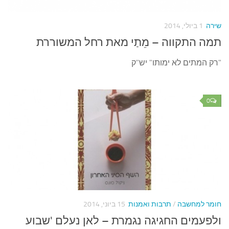
עצות סבתא
סבתא מספרת
שירה
1 ביולי, 2014
נווה הבלוגים
תמה התקווה – מֵתַי מאת רחל המשוררת
קשר משפחתי
"רק המתים לא ימותו" יש"ק
פינת הנכד
כתבו אלינו
0
חומר למחשבה
/
תרבות ואמנות
15 ביוני, 2014
ולפעמים החגיגה נגמרת – לאן נעלם 'שבוע