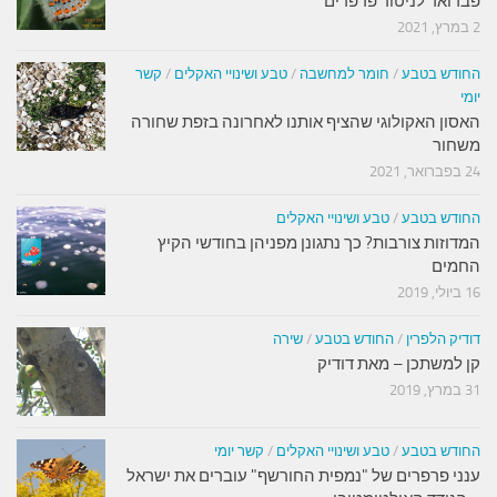
פברואר לניטור פרפרים
2 במרץ, 2021
החודש בטבע
/
חומר למחשבה
/
טבע ושינויי האקלים
/
קשר
יומי
האסון האקולוגי שהציף אותנו לאחרונה בזפת שחורה
משחור
24 בפברואר, 2021
החודש בטבע
/
טבע ושינויי האקלים
המדוזות צורבות? כך נתגונן מפניהן בחודשי הקיץ
החמים
16 ביולי, 2019
דודיק הלפרין
/
החודש בטבע
/
שירה
קן למשתכן – מאת דודיק
31 במרץ, 2019
החודש בטבע
/
טבע ושינויי האקלים
/
קשר יומי
ענני פרפרים של "נמפית החורשף" עוברים את ישראל