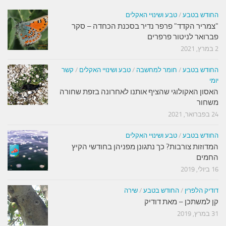
החודש בטבע
/
טבע ושינויי האקלים
"צמריר הקדד" פרפר נדיר בסכנת הכחדה – סקר
פברואר לניטור פרפרים
2 במרץ, 2021
החודש בטבע
/
חומר למחשבה
/
טבע ושינויי האקלים
/
קשר
יומי
האסון האקולוגי שהציף אותנו לאחרונה בזפת שחורה
משחור
24 בפברואר, 2021
החודש בטבע
/
טבע ושינויי האקלים
המדוזות צורבות? כך נתגונן מפניהן בחודשי הקיץ
החמים
16 ביולי, 2019
דודיק הלפרין
/
החודש בטבע
/
שירה
קן למשתכן – מאת דודיק
31 במרץ, 2019