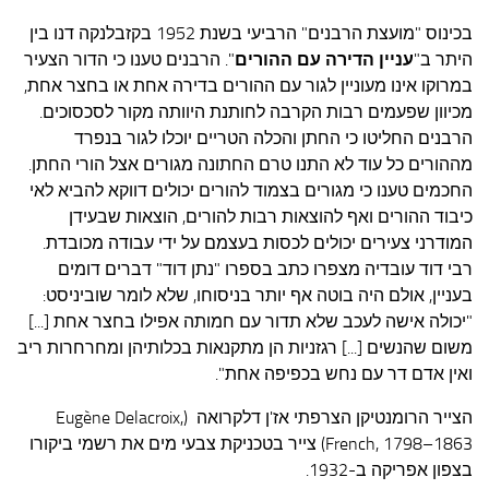
עצות סבתא
בכינוס "מועצת הרבנים" הרביעי בשנת 1952 בקזבלנקה דנו בין
סבתא מספרת
היתר ב"
עניין הדירה עם ההורים
". הרבנים טענו כי הדור הצעיר
נווה הבלוגים
במרוקו אינו מעוניין לגור עם ההורים בדירה אחת או בחצר אחת,
מכיוון שפעמים רבות הקרבה לחותנת היוותה מקור לסכסוכים.
קשר משפחתי
הרבנים החליטו כי החתן והכלה הטריים יוכלו לגור בנפרד
פינת הנכד
מההורים כל עוד לא התנו טרם החתונה מגורים אצל הורי החתן.
החכמים טענו כי מגורים בצמוד להורים יכולים דווקא להביא לאי
כתבו אלינו
כיבוד ההורים ואף להוצאות רבות להורים, הוצאות שבעידן
המודרני צעירים יכולים לכסות בעצמם על ידי עבודה מכובדת.
רבי דוד עובדיה מצפרו כתב בספרו "נתן דוד" דברים דומים
בעניין, אולם היה בוטה אף יותר בניסוחו, שלא לומר שוביניסט:
"יכולה אישה לעכב שלא תדור עם חמותה אפילו בחצר אחת [...]
משום שהנשים [...] רגזניות הן מתקנאות בכלותיהן ומחרחרות ריב
ואין אדם דר עם נחש בכפיפה אחת".
הצייר הרומנטיקן הצרפתי אז'ן דלקרואה (
Eugène Delacroix,
French, 1798–1863) צייר בטכניקת צבעי מים את רשמי ביקורו
בצפון אפריקה ב-1932.