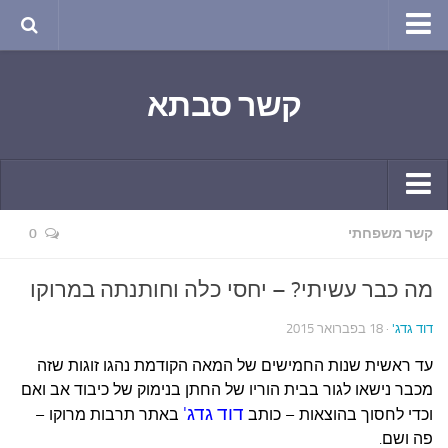
טבע ושינויי האקלים
קשר סבתא
החודש בטבע
תרבות ואמנות
שירה
חגים ומועדים
קשר יומי
קשר משפחתי
0
ספורט בריאות וקורונה
חידושים ומחשבים
ימי הקורונה שלי
מה כבר עשיתי? – יחסי כלה וחותנתה במרוקו
תחביבים
חומר למחשבה
דוד גדג'
· 18 בפברואר 2015
גרפיטי
ארכיון מאמרים
עד ראשית שנות החמישים של המאה הקודמת נהגו זוגות שזה
נוסטלגיה
בישול ואפייה
מכבר נישאו לגור בבית הוריו של החתן בנימוק של כיבוד אב ואם
סרטונים ואנימציה
דוד גדג'
וכדי לחסוך בהוצאות – כותב
באתר תרבות מרוקו –
הקונדיטוריה
פה ושם.
סרטים מומלצים