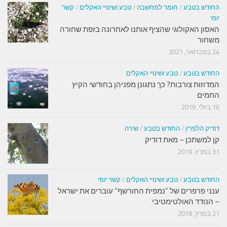
החודש בטבע
/
חומר למחשבה
/
טבע ושינויי האקלים
/
קשר
יומי
האסון האקולוגי שהציף אותנו לאחרונה בזפת שחורה
משחור
24 בפברואר, 2021
החודש בטבע
/
טבע ושינויי האקלים
המדוזות צורבות? כך נתגונן מפניהן בחודשי הקיץ
החמים
16 ביולי, 2019
דודיק הלפרין
/
החודש בטבע
/
שירה
קן למשתכן – מאת דודיק
31 במרץ, 2019
החודש בטבע
/
טבע ושינויי האקלים
/
קשר יומי
ענני פרפרים של "נמפית החורשף" עוברים את ישראל
– הנודד האולטימטיבי
21 במרץ, 2019