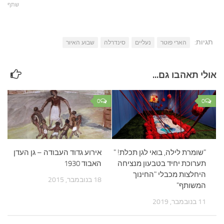
שתף
תגיות:
הארי פוטר
נעליים
סינדרלה
שבוע האיור
אולי תאהבו גם...
0
0
"שומרת לילה, בואי לגן תכלת! "
אירוע גדוד העבודה – גן העדן
תערוכת יחיד בטבעון מנציחה
האבוד 1930
היחלצות מכבלי "החינוך
18 בנובמבר, 2015
המשותף"
11 בנובמבר, 2019