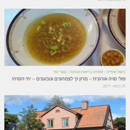
בישול ואפייה
/
ספורט בריאות וקורונה
/
קשר יומי
פולי סויה אורגנית – מרק זך לצמחונים וטבעונים – יחי הסויה!
25 במאי, 2017