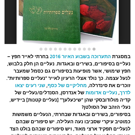
עצות סבתא
סבתא מספרת
נווה הבלוגים
קשר משפחתי
פינת הנכד
כתבו אלינו
במסגרת
התערוכה בשבוע האיור 2016
בחרתי לאייר חפץ –
נעליים בסיפורים, בשירים ובאגדות. נעליים הן חלק בלבוש,
חפץ שימושי, אשר מופיעות בסיפורים גם כסמל שמעבר
לנעל עצמה. כך נולד אצלי הרעיון לאייר "נעליים ספרותיות".
זוכרים את סינדרלה,
מחליקיים של כסף
,
שני רעים יצאו
לדרך
,
נעליים אדומות
של אנדרסן, הסנדלים/נעליים של
קדיה מולודובסקי שהן "שיכעלעך" [נעליים קטנות] ביידיש,
נעלי הזהב של הסולטן?
בסיפורים, בשירים ובאגדות שבחרתי, הנעליים משמשות
כמוטיב עיקרי שסביבו נעה העלילה. יש סיפורים שבהם
לנעליים תפקיד ארצי מאוד, ויש סיפורים שבהם בולט הצד