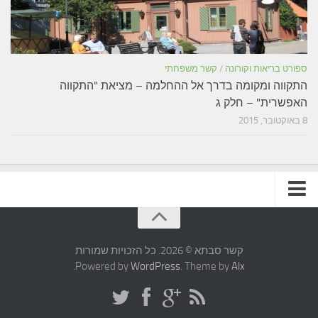
ספורט בריאות וקורונה
/
קשר משפחתי
התקווה ומקומה בדרך אל ההחלמה – מציאת "התקווה
האפשרית" – חלק ג
8 באוקטובר, 2015
תקנון האתר
קשר סבתא © 2026. כל הזכויות שמורות
.
Powered by
WordPress
. Theme by
Alx