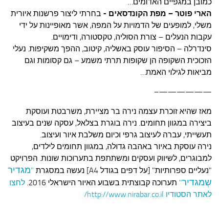
כמובן במגפיים האדומים…
הארי פוטר – מפת הקונדסאים -
בחרתי ליצור פרשנות איורית
משלי, למופעים של הדמויות על המפה, אשר מאופיינות על ידי
עקבות הנעלים – צורת הסוליה, טקסטורה, ודימויים.
סינדרלה – הסיפור עוסק באשליה, קיטוב, ההפך משקיפות. נעלי
הזכוכית השקופה הן שקופות תרתי משמע – גם קסומות וגם
מביאות לגילוי האמת…
——————–
מאז שהיא זוכרת עצמה נירה בר מציירת, משרבטת ועוסקת
ביצירה במגוון תחומים. נירה בוגרת בצלאל, עסקה שנים בעיצוב
תעשייתי, עברה לעיצוב גרפי וכיום משלבת איור ועיצוב.
נירה
עוסקת באיור באהבה גדולה, במגוון תחומים לילדים,
למבוגרים, לשיווק ועסקים ומשתתפת בתערוכות שונות. הפרויקט
מגדיר
"נעליים ספרותיות" [על דפים בגודל A4] נעשה במסגרת
"
שְמגדיר
"
תערוכה קבוצתית בשבוע האיור הישראלי 2016.
לחצו
לאתר הסטודיו http://www.nirabar.co.il/