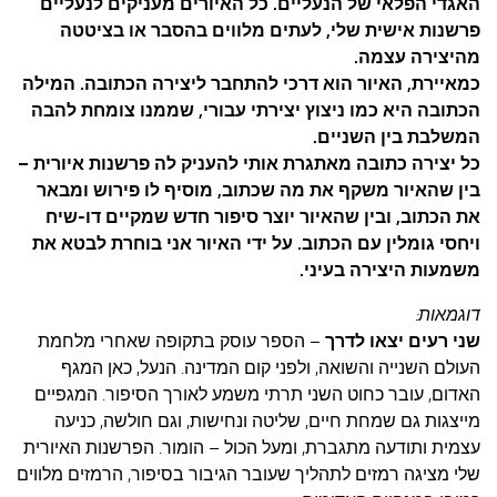
האגדי הפלאי של הנעליים. כל האיורים מעניקים לנעליים
פרשנות אישית שלי, לעתים מלווים בהסבר או בציטטה
מהיצירה עצמה.
כמאיירת, האיור הוא דרכי להתחבר ליצירה הכתובה. המילה
הכתובה היא כמו ניצוץ יצירתי עבורי, שממנו צומחת להבה
המשלבת בין השניים.
כל יצירה כתובה מאתגרת אותי להעניק לה פרשנות איורית –
בין שהאיור משקף את מה שכתוב, מוסיף לו פירוש ומבאר
את הכתוב, ובין שהאיור יוצר סיפור חדש שמקיים דו-שיח
ויחסי גומלין עם הכתוב. על ידי האיור אני בוחרת לבטא את
משמעות היצירה בעיני.
דוגמאות:
שני רעים יצאו לדרך
– הספר עוסק בתקופה שאחרי מלחמת
העולם השנייה והשואה, ולפני קום המדינה. הנעל, כאן המגף
האדום, עובר כחוט השני תרתי משמע לאורך הסיפור. המגפיים
מייצגות גם שמחת חיים, שליטה ונחישות, וגם חולשה, כניעה
עצמית ותודעה מתגברת, ומעל הכול – הומור. הפרשנות האיורית
שלי מציגה רמזים לתהליך שעובר הגיבור בסיפור, הרמזים מלווים