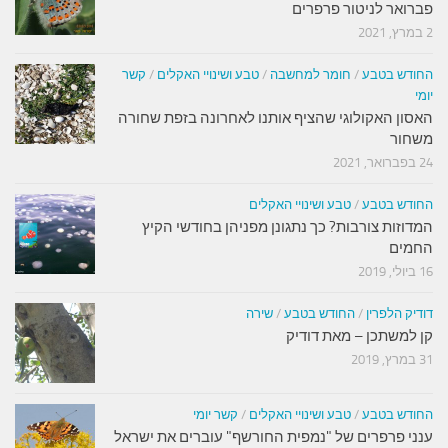
פברואר לניטור פרפרים
2 במרץ, 2021
החודש בטבע
/
חומר למחשבה
/
טבע ושינויי האקלים
/
קשר
יומי
האסון האקולוגי שהציף אותנו לאחרונה בזפת שחורה
משחור
24 בפברואר, 2021
החודש בטבע
/
טבע ושינויי האקלים
המדוזות צורבות? כך נתגונן מפניהן בחודשי הקיץ
החמים
16 ביולי, 2019
דודיק הלפרין
/
החודש בטבע
/
שירה
קן למשתכן – מאת דודיק
31 במרץ, 2019
החודש בטבע
/
טבע ושינויי האקלים
/
קשר יומי
ענני פרפרים של "נמפית החורשף" עוברים את ישראל