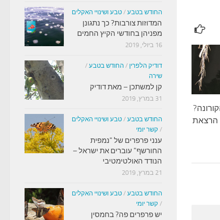
החודש בטבע
/
טבע ושינויי האקלים
המדוזות צורבות? כך נתגונן
מפניהן בחודשי הקיץ החמים
16 ביולי, 2019
דודיק הלפרין
/
החודש בטבע
/
שירה
קן למשתכן – מאת דודיק
31 במרץ, 2019
קורונה?
 הרצאת
החודש בטבע
/
טבע ושינויי האקלים
/
קשר יומי
ענני פרפרים של "נמפית
החורשף" עוברים את ישראל –
הנודד האולטימטיבי
21 במרץ, 2019
החודש בטבע
/
טבע ושינויי האקלים
/
קשר יומי
יש פרפרים פה? בחמסין