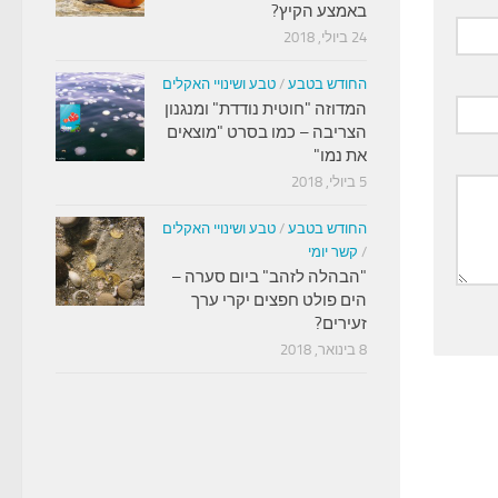
באמצע הקיץ?
24 ביולי, 2018
החודש בטבע
/
טבע ושינויי האקלים
המדוזה "חוטית נודדת" ומנגנון
הצריבה – כמו בסרט "מוצאים
את נמו"
5 ביולי, 2018
החודש בטבע
/
טבע ושינויי האקלים
/
קשר יומי
"הבהלה לזהב" ביום סערה –
הים פולט חפצים יקרי ערך
זעירים?
8 בינואר, 2018