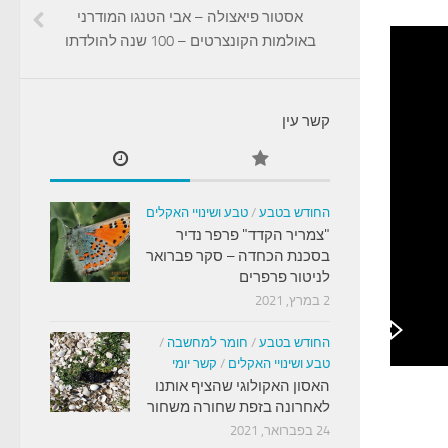
אסטור פיאצולה – אבי הטנגו המודרני
באולמות הקונצרטים – 100 שנה להולדתו
קשר עין
החודש בטבע
/
טבע ושינויי האקלים
"צמריר הקדד" פרפר נדיר
בסכנת הכחדה – סקר פברואר
לניטור פרפרים
2 במרץ, 2021
החודש בטבע
/
חומר למחשבה
/
טבע ושינויי האקלים
/
קשר יומי
האסון האקולוגי שהציף אותנו
לאחרונה בזפת שחורה משחור
24 בפברואר, 2021