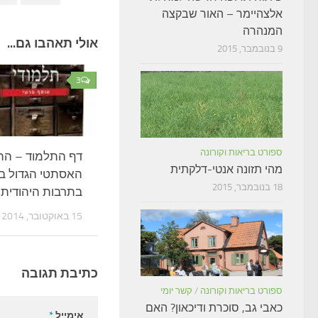
אלצהיימר – האור שבקצה
המנהרה
אולי תאהבו גם...
9 בנובמבר, 2015
3
ספורט בריאות וקורונה
דף התלמוד – הה
מהי תזונה אנטי-דלקתית
האסתטי הגדול בי
18 בנובמבר, 2015
בתרבות היהודית
15 באוקטובר, 2014
כתיבת תגובה
ספורט בריאות וקורונה
/
קשר יומי
כאבי גב, סוכרת ודיכאון? האם
אימייל
*