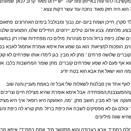
קשיבה להודעות באייפון ומודיעה: "יש יירוט מאוד קרוב לכאן. שמעת
הוא היה חזק מאוד. נחכה עוד עשר דקות ונצא."
ד סקרן, חייכן ושמח ביום-יום, נבוך ומבולבל בימים האחרונים. פתאום
צע, מלחמה, צבע אדום, טילים, יירוטים, החיילים שלנו, הפצועים שלנו,
ם שלנו, כיפת ברזל והרס מנהרות. מילים כה מפחידות שהיו רק במש
ים, הופכות למציאות. הוא גם שמע את אימא אומרת אתמול לאבא במ
קוברים שלושה פרחים." מתן לא מבין. בגן לימדו אותו שפרחים לא קוט
א אף פעם לא שמע שפרחים קוברים. מתן שומר המחשבות בלִבּו. אול
ה הוא ישאל את אבא.הוא בטח יודע.
לאף אחד אין סבלנות לשאלות שלי.אבל זה באמת מעניין.והנה שוב
ההמעצבנת,המפחידה. אבל אימא אומרת שהיא מצילת חיים וצריכים
עקה. אני לא מבין, חושב מתן, "מה, האזעקה היא רופא? איך היא מציל
 וכולם גם לא מפסיקים לשבח את כיפת ברזל. מתן קורא לה כיפת זהב
יא שווה מיליונים.
כולם בממ"ד, אבא בעבודה והוא מתקשר מיד. אתם בממ"ד? אימא מרג