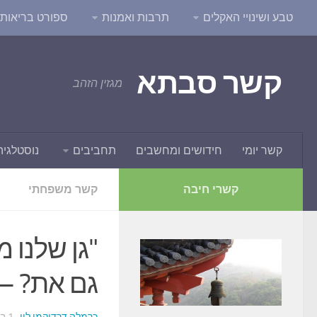
טבע ושינויי האקלים
תרבות ואמנות
ספורט בריאות ו
קשר סבתא
מגזין הזהב
קשר יומי
חידושים ומחשבים
תחביבים
נוסטלגיה
קשרי חיבה
קשר משפחתי
"גן שלנו 
גם את? –
כרמלה דרדיקמן לוי
· 1 בספטמבר 2014