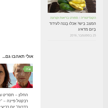
הקונדיטוריה
/
ספורט בריאות וקורונה
המצב בִּיש? אִכלוּ בָּננה לעידוד
בְּיום מדאיג
25 בספטמבר, 2016
אולי תאהבו גם...
0
החלון – תסריט וב
רבקטל פיינה – "
בדרום" יום רביעי