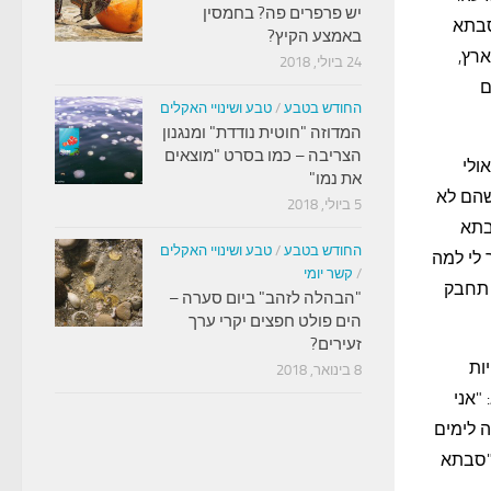
יש פרפרים פה? בחמסין
סבתא
באמצע הקיץ?
רץ,
24 ביולי, 2018
ם
החודש בטבע
/
טבע ושינויי האקלים
המדוזה "חוטית נודדת" ומנגנון
הצריבה – כמו בסרט "מוצאים
ולי
את נמו"
שהם לא
5 ביולי, 2018
בתא
החודש בטבע
/
טבע ושינויי האקלים
 לי למה
/
קשר יומי
 תחבק
"הבהלה לזהב" ביום סערה –
הים פולט חפצים יקרי ערך
זעירים?
ות
8 בינואר, 2018
"אני
 לימים
"סבתא