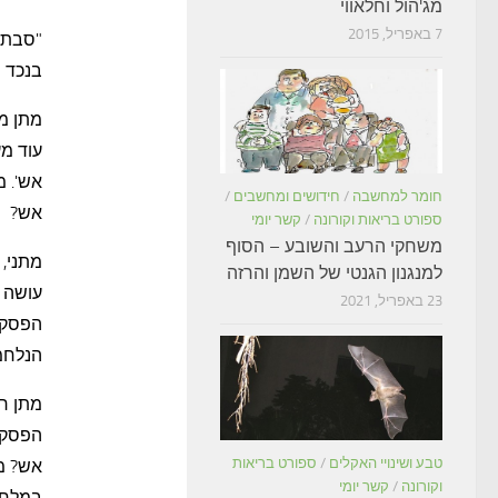
מג'הול וחלאווי
7 באפריל, 2015
"סבתא 
בנכד ש
מתן מ
עוד מ
אש'. 
חומר למחשבה
/
חידושים ומחשבים
/
אש?
ספורט בריאות וקורונה
/
קשר יומי
משחקי הרעב והשובע – הסוף
מתני, 
למנגנון הגנטי של השמן והרזה
עושה 
23 באפריל, 2021
הפסקת 
הנלחמ
מתן חו
הפסקת
טבע ושינויי האקלים
/
ספורט בריאות
אש? מ
וקורונה
/
קשר יומי
במלחמ