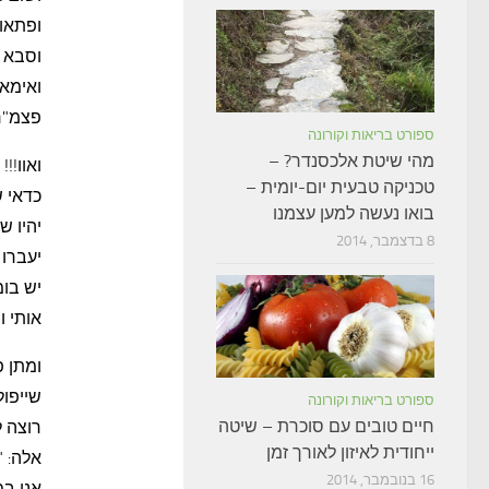
ופתאו
וסבא 
ואימא 
פצמ"ר
ספורט בריאות וקורונה
מהי שיטת אלכסנדר? –
ואוו!!
טכניקה טבעית יום-יומית –
כדאי ש
בואו נעשה למען עצמנו
יהיו 
8 בדצמבר, 2014
יעברו 
יש בומ
אותי ו
ומתן פ
שייפול
ספורט בריאות וקורונה
חיים טובים עם סוכרת – שיטה
רוצה 
ייחודית לאיזון לאורך זמן
אלה: 
16 בנובמבר, 2014
אני במ