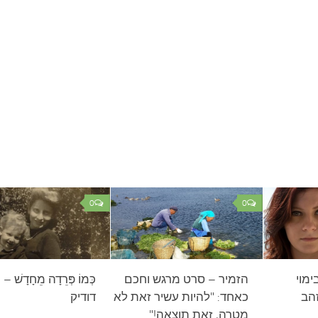
0
0
ימוי
הזמיר – סרט מרגש וחכם
כְּמוֹ פְּרֵדָה מֵחָדָשׁ 
זהב
כאחד: "להיות עשיר זאת לא
דודיק
מטרה, זאת תוצאה!"