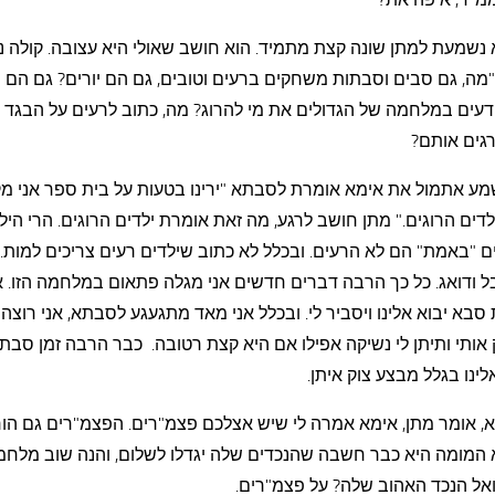
נשמעת למתן שונה קצת מתמיד. הוא חושב שאולי היא עצובה. קולה 
מה, גם סבים וסבתות משחקים ברעים וטובים, גם הם יורים? גם הם ה
ודעים במלחמה של הגדולים את מי להרוג? מה, כתוב לרעים על הבגד 
רגים אותם?
מע אתמול את אימא אומרת לסבתא "ירינו בטעות על בית ספר אני מק
לדים הרוגים." מתן חושב לרגע, מה זאת אומרת ילדים הרוגים. הרי היל
 "באמת" הם לא הרעים. ובכלל לא כתוב שילדים רעים צריכים למות.
 ודואג. כל כך הרבה דברים חדשים אני מגלה פתאום במלחמה הזו. א
בא יבוא אלינו ויסביר לי. ובכלל אני מאד מתגעגע לסבתא, אני רוצה
ותי ותיתן לי נשיקה אפילו אם היא קצת רטובה. כבר הרבה זמן סבת
ינו בגלל מבצע צוק איתן.
, אומר מתן, אימא אמרה לי שיש אצלכם פצמ"רים. הפצמ"רים גם הור
המומה היא כבר חשבה שהנכדים שלה יגדלו לשלום, והנה שוב מלחמה
אל הנכד האהוב שלה? על פצמ"רים.