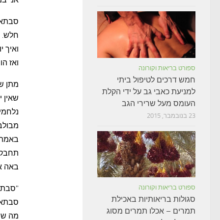
סבתא 
חלש. "
ואיך י
ואז הו
ספורט בריאות וקורונה
חמש דרכים לטיפול ביתי
מתן ש
למניעת כאבי גב על ידי הקלת
שאין י
העומס מעל שרירי הגב
נלחמים
23 בנובמבר, 2015
מבולבל
באמת ס
תחבק א
באה אל
ספורט בריאות וקורונה
"סבתא
סגולות בריאותיות באכילת
סבתא 
תמרים – אכלו תמרים מסוג
מה שו