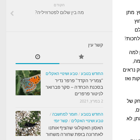
הקודם
ץ. מתן
מה בין שלום לפטרוזיליה?
וץ
לם
לחכות?
קשר עין
 למה
מה,
ק נראים
החודש בטבע
/
טבע ושינויי האקלים
ות ואז
"צמריר הקדד" פרפר נדיר
בסכנת הכחדה – סקר פברואר
לניטור פרפרים
חק של
2 במרץ, 2021
ם,
החודש בטבע
/
חומר למחשבה
/
תן, לא
טבע ושינויי האקלים
/
קשר יומי
האסון האקולוגי שהציף אותנו
לאחרונה בזפת שחורה משחור