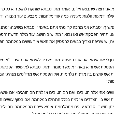
אני רוצה שתבואו אלינו," אומר מתן. סבתא שותקת לרגע. היא כל כך 
לה ודמעות זולגות מעיניה. כמה עוד מלחמות, מבצעים עוד נעבור? די !
משיך: "סבתא אני מחכה לך. מתי אתם באים?" וסבתא משיבה: "מתני 
עט תהיה הפסקת אש ואז נבוא." מתן שוב חושב :עוד מילה חדשה 'הפ
מה, יש שריפה וצריך כבאים להפסיק את האש איך עושים במלחמה ה
תן לי את אימא ואני אדבר איתה. מתן מעביר לאימא את האיפון: "אימ
הפסקת אש והיא באה." אימא המומה, "מתן, סבתא לא עושה הפסקת 
אש עושים בין מדינות נלחמות. ועל הפסקת אש מחליטים מנהיגי המ
ות."
שב: אה! אלה הטובים. ואם הם הטובים אז למה הם הורגים? אם עושי
 אש בין הצדדים אז למה בכלל התחילו במלחמה, אם בסוף עושים 
תן חושב : סבתא עייפה מהמלחמה. אימא עייפה מהמלחמה, החיילים
ה. ואני פוחד מהמלחמה. אז למה בכלל מלחמה?