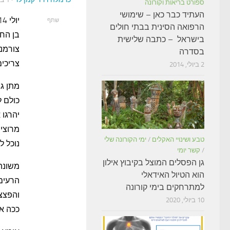
ספורט בריאות וקורונה
העתיד כבר כאן – שימושי
שתף
הרפואה הסינית בבתי חולים
בן הח
בישראל – כתבה שלישית
צורמני
בסדרה
צריכי
2 ביולי, 2014
מתן גר
כולם ל
יהרגו 
מרוצים
טבע ושינויי האקלים
/
ימי הקורונה שלי
נוכל ל
/
קשר יומי
גן הפסלים המוצל בקיבוץ אילון
משונה
הוא הטיול האידאלי
הרעים 
למתרחקים בימי קורונה
והפצצו
10 ביולי, 2020
ככה אנ