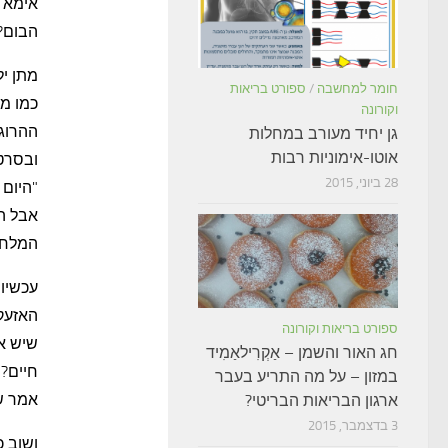
אימא מ
הבום? 
מתן יל
חומר למחשבה
/
ספורט בריאות
כמו מב
וקורונה
ההרוגי
גן יחיד מעורב במחלות
אוטו-אימוניות רבות
ובסרט
28 ביוני, 2015
"היום 
אבל הו
המלחמ
עכשיו 
האזעק
ספורט בריאות וקורונה
שיש אז
חג האור והשמן – אַקְרִילאַמִיד
חיים?"
במזון – על מה התריע בעבר
אמר שה
ארגון הבריאות הבריטי?
3 בדצמבר, 2015
ושוב 