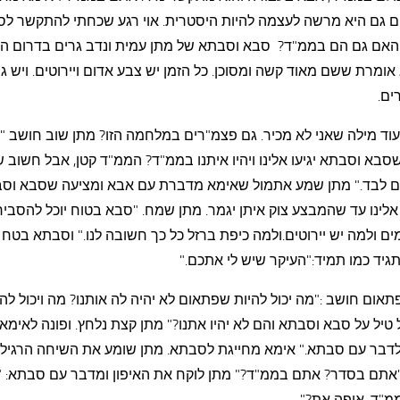
ם גם היא מרשה לעצמה להיות היסטרית. אוי רגע שכחתי להתקשר ל
האם גם הם בממ"ד? סבא וסבתא של מתן עמית ונדב גרים בדרום הא
אומרת ששם מאוד קשה ומסוכן. כל הזמן יש צבע אדום ויירוטים. ויש ג
ים.
! עוד מילה שאני לא מכיר. גם פצמ"רים במלחמה הזו? מתן שוב חושב "א
סבא וסבתא יגיעו אלינו ויהיו איתנו בממ"ד? הממ"ד קטן, אבל חשוב 
שם לבד." מתן שמע אתמול שאימא מדברת עם אבא ומציעה שסבא וס
אלינו עד שהמבצע צוק איתן יגמר. מתן שמח. "סבא בטוח יוכל להסביר
ים ולמה יש יירוטים.ולמה כיפת ברזל כל כך חשובה לנו." וסבתא בטח
תגיד כמו תמיד:"העיקר שיש לי אתכם."
תאום חושב :"מה יכול להיות שפתאום לא יהיה לה אותנו? מה ויכול להי
 טיל על סבא וסבתא והם לא יהיו אתנו?" מתן קצת נלחץ. ופונה לאימא: 
לדבר עם סבתא." אימא מחייגת לסבתא. מתן שומע את השיחה הרגילה
"אתם בסדר? אתם בממ"ד?" מתן לוקח את האיפון ומדבר עם סבתא: 
מ"ד, איפה את?"