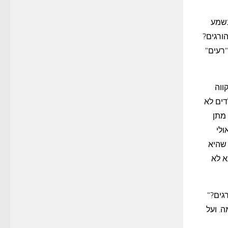
נשמע
ורגים?
"רעים"
ווה
דים לא
 מתן
ולי
 שהיא
א לא
גים?"
. ועל