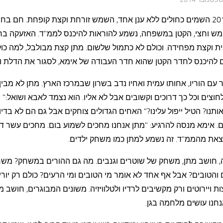
יולי 2014 השמים כחולים ללא ענן אחד, השמש זורחת וקצת קופחת. חם בחו
מש וחצי, הקטן במשפחה, נשמע להוראות להיכנס לממ"ד. האזעקה בח
ת וקצת מפחידה. וכולם לא כתמול שלשום. מתן קצת מבולבל, למה כו
ם להיכנס לחדר הקטן שהוא חדר העבודה של אימא, לסגור את הדלת ו
 עם הוריו, אחותו עמית ואחיו נדב בשרון שבמרכז הארץ. מתן לא מבין
חוצים וכל כך דרוכים וקשובים אבל לא אליו. הוא נצמד לאבא ושואל:" 
אותנו? הטיל ייפול עלינו?" האחים הגדולים צוחקים אבל גם הם לא בדיו
. אימא מנסה להרגיע: "מתן אנחנו מחכים לשמוע בום. מחכים עשר דק
צאת מהממ"ד. זה נשמע למתן כמו משחק ילדים.
, חושב מתן, משחק של שוטרים וגנבים. מה גם ההורים במשחק? מש
והטובים? אבל אף אחד לא אומר מי הטובים ומי הרעים? כולם רק יורי
ת ויירוטים ורק מקשיבים לרדיו ולטלוויזיה. משונים המבוגרים, חושב מ
חנו עושים מלחמה בגן.