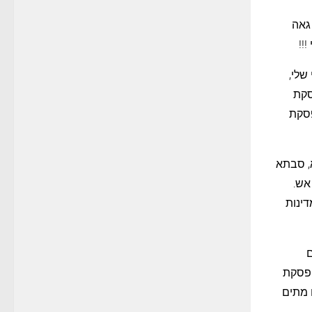
גאה
!!
שלי,
סקת
פסקת
א, סבתא
אש.
דינות
ם
הפסקת
 מתים