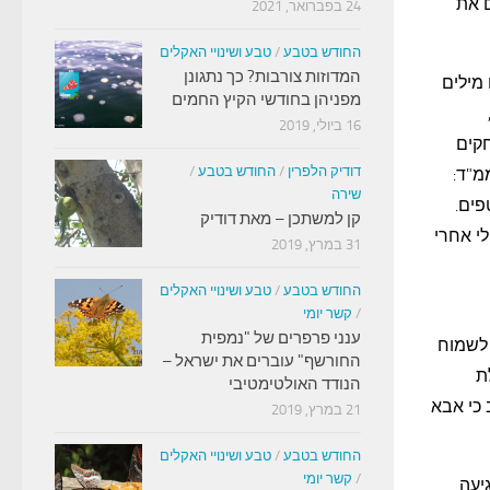
ם את
24 בפברואר, 2021
החודש בטבע
/
טבע ושינויי האקלים
המדוזות צורבות? כך נתגונן
 מילים
מפניהן בחודשי הקיץ החמים
16 ביולי, 2019
חקים
דודיק הלפרין
/
החודש בטבע
/
מ"ד:
שירה
פים.
קן למשתכן – מאת דודיק
י אחרי
31 במרץ, 2019
החודש בטבע
/
טבע ושינויי האקלים
/
קשר יומי
ענני פרפרים של "נמפית
 לשמוח
החורשף" עוברים את ישראל –
ת
הנודד האולטימטיבי
 כי אבא
21 במרץ, 2019
החודש בטבע
/
טבע ושינויי האקלים
/
קשר יומי
יעה.