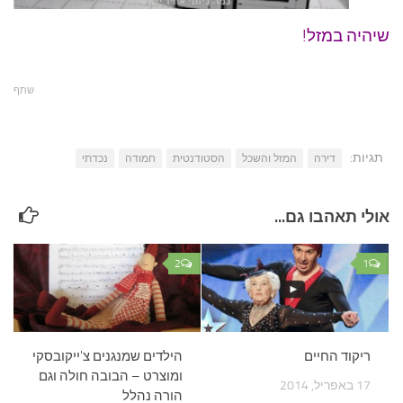
שיהיה במזל!
שתף
תגיות:
דירה
המזל והשכל
הסטודנטית
חמודה
נכדתי
אולי תאהבו גם...
2
1
ריקוד החיים
הילדים שמנגנים צ'ייקובסקי
ומוצרט – הבובה חולה וגם
17 באפריל, 2014
הורה נהלל