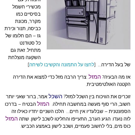
עצות סבתא
מכשירי חשמל
סבתא מספרת
בסיסיים כמו
מקרר, מכונת
נווה הבלוגים
כביסה, תנור וכירת
קשר משפחתי
גז – הם חלומו של
כל סטודנט
פינת הנכד
מתחיל. זאת גם
כתבו אלינו
השקעה מוצלחת
של בעל הדירה… [
לחצו על התמונה והקשיבו לשיחה
]
המזל
אז מה הבעיה?
. צריך הרבה מזל כדי למצוא את הדירה
הקטנה האולטימטיבית.
השכל
זוכרים את הוויכוח בין השכל למזל?
אמר, ברור שאני יותר
המזל
חשוב, הרי סוף מעשה במחשבה תחילה.
הבטיח – בדרכו
הספונטנית – שבלעדיו אין חיים… הלכו השניים יחדיו כאילו זה
המזל
לזה נועדו. הגיע הערב, התעייפו והחליטו לשכב לישון. שתה
כוס מים, בלי לחשוב פעמיים, ושכב לישון באמצע הכביש.