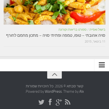
בישול ואפייה
/
ספורט בריאות וקורונה
סויה אהובתי – טופו, טמפה ופתיתי סויה – מתכון מחמם לחורף
11 בינואר, 2015
תקנון האתר
קשר סבתא © 2026. כל הזכויות שמורות
.
Powered by
WordPress
. Theme by
Alx