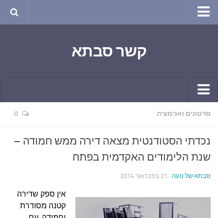
טבע ושינויי האקלים
קשר סבתא
החודש בטבע
תרבות ואמנות
שירה
חגים ומועדים
קשר יומי
סרטונים ואנימציה
0
ספורט בריאות וקורונה
חידושים ומחשבים
ימי הקורונה שלי
נכדתי הסטודנטית מצאה דירה ממש חמודה –
תחביבים
חומר למחשבה
שנת הלימודים האקדמית בפתח
גרפיטי
ארכיון מאמרים
סבתא של נועה
· 21 בפברואר 2014
נוסטלגיה
בישול ואפייה
אין ספק שדירה
סרטונים ואנימציה
הקונדיטוריה
קטנה מסודרת
סרטים מומלצים
וחמודה, עם