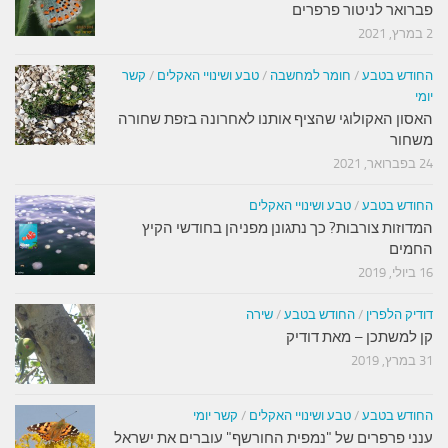
פברואר לניטור פרפרים
2 במרץ, 2021
החודש בטבע
/
חומר למחשבה
/
טבע ושינויי האקלים
/
קשר
יומי
האסון האקולוגי שהציף אותנו לאחרונה בזפת שחורה
משחור
24 בפברואר, 2021
החודש בטבע
/
טבע ושינויי האקלים
המדוזות צורבות? כך נתגונן מפניהן בחודשי הקיץ
החמים
16 ביולי, 2019
דודיק הלפרין
/
החודש בטבע
/
שירה
קן למשתכן – מאת דודיק
31 במרץ, 2019
החודש בטבע
/
טבע ושינויי האקלים
/
קשר יומי
ענני פרפרים של "נמפית החורשף" עוברים את ישראל