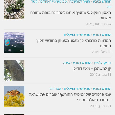
החודש בטבע
/
חומר למחשבה
/
טבע ושינויי האקלים
/
קשר
יומי
האסון האקולוגי שהציף אותנו לאחרונה בזפת שחורה
משחור
24 בפברואר, 2021
החודש בטבע
/
טבע ושינויי האקלים
המדוזות צורבות? כך נתגונן מפניהן בחודשי הקיץ
החמים
16 ביולי, 2019
דודיק הלפרין
/
החודש בטבע
/
שירה
קן למשתכן – מאת דודיק
31 במרץ, 2019
החודש בטבע
/
טבע ושינויי האקלים
/
קשר יומי
ענני פרפרים של "נמפית החורשף" עוברים את ישראל
– הנודד האולטימטיבי
21 במרץ, 2019