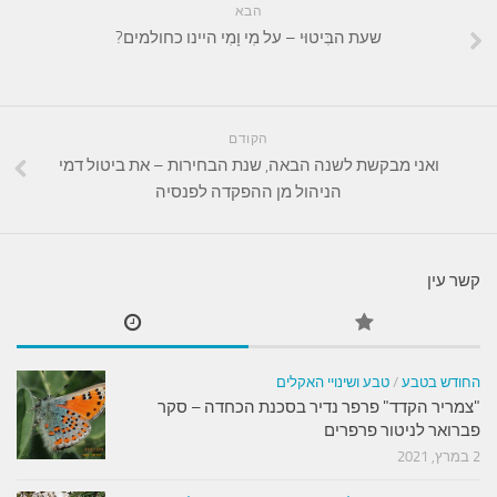
הבא
שעת הבִּיטוּי – על מִי וָמִי היינו כחולמים?
הקודם
ואני מבקשת לשנה הבאה, שנת הבחירות – את ביטול דמי
הניהול מן ההפקדה לפנסיה
קשר עין
החודש בטבע
/
טבע ושינויי האקלים
"צמריר הקדד" פרפר נדיר בסכנת הכחדה – סקר
פברואר לניטור פרפרים
2 במרץ, 2021