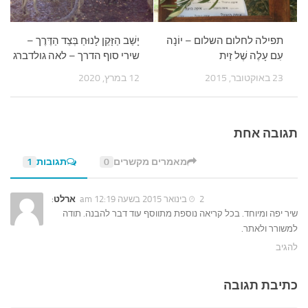
תפילה לחלום השלום – יוֹנָה
יָשַׁב הַזָּקֵן לָנוּחַ בְּצַד הַדֶּרֶך –
עִם עָלֶה שֶׁל זַיִת
שירי סוף הדרך – לאה גולדברג
23 באוקטובר, 2015
12 במרץ, 2020
תגובה אחת
מאמרים מקשרים
0
תגובות
1
2 בינואר 2015 בשעה 12:19 am
ארלט
:
שיר יפה ומיוחד. בכל קריאה נוספת מתווסף עוד דבר להבנה. תודה
למשורר ולאתר.
להגיב
כתיבת תגובה