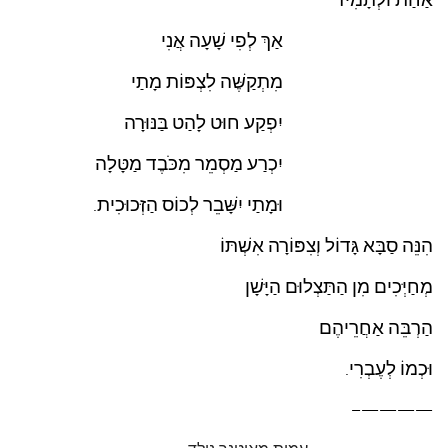
אַחַת וּלְתָמִיד
עצות סבתא
אַךְ לְפִי שָׁעָה אֲנִי
סבתא מספרת
נווה הבלוגים
מִתְקַשֶּׁה לִצְפּוֹת מָתַי
קשר משפחתי
יִפְקַע חוּט לָהַט בַּנּוּרָה
פינת הנכד
יִכְרַע מַסְמֵר מִכֹּבֶד מַטָּלָה
כתבו אלינו
וּמָתַי יִשָּׁבֵר לְכוֹס הַזְּכוּכִית.
הִנֵּה סַבָּא גָּדוֹל וְצִפּוֹרָה אִשְׁתּוֹ
מְחַיְּכִים מִן הַתַּצְלוּם הַיָּשָׁן
הַרְבֵּה אַחֲרֵיהֶם
וּכְמוֹ לְעֶבְרִי.
————–