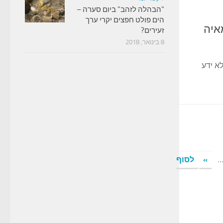
"הבהלה לזהב" ביום סערה –
הים פולט חפצים יקרי ערך
איה
זעירים?
8 בינואר, 2018
א ידע
..
»
לסוף