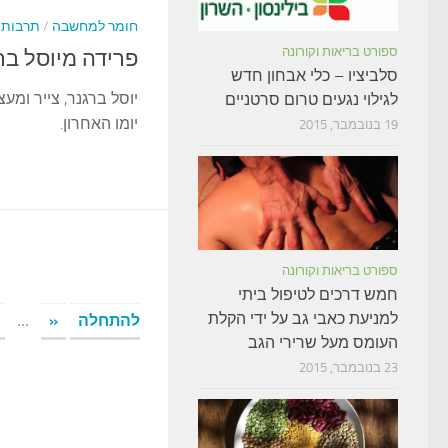
חומר למחשבה
/
תרבות 
ספורט בריאות וקורונה
פרידה מיוסל בר
סלביציו – כלי אבחון חדש
יוסל ברגנר, צייר ומע
לגילוי נגעים טרום סרטניים
יומו האחרון.
19 בנובמבר, 2015
ספורט בריאות וקורונה
חמש דרכים לטיפול ביתי
למניעת כאבי גב על ידי הקלת
להתחלה
«
...
העומס מעל שרירי הגב
23 בנובמבר, 2015