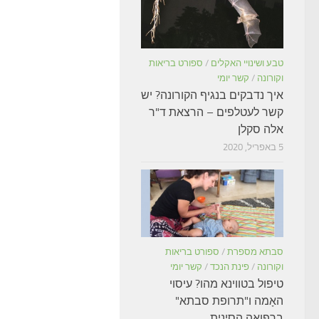
טבע ושינויי האקלים
/
ספורט בריאות
וקורונה
/
קשר יומי
איך נדבקים בנגיף הקורונה? יש
קשר לעטלפים – הרצאת ד"ר
אלה סקלן
5 באפריל, 2020
סבתא מספרת
/
ספורט בריאות
וקורונה
/
פינת הנכד
/
קשר יומי
טיפול בטווינא מהו? עיסוי
האָמה ו"תרופת סבתא"
ברפואה הסינית