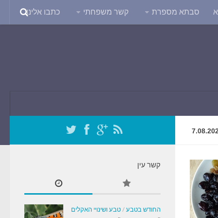
א
סבתא מספרת
קשר משפחתי
כתבו אלינו
7.08.20
קשר עין
החודש בטבע
/
טבע ושינויי האקלים