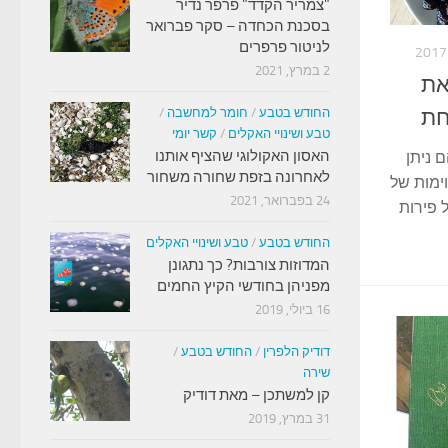
"צמריר הקדד" פרפר נדיר
בסכנת הכחדה – סקר פברואר
לניטור פרפרים
2 במרץ, 2021
את
חת
החודש בטבע
/
חומר למחשבה
/
טבע ושינויי האקלים
/
קשר יומי
האסון האקולוגי שהציף אותנו
 ניתן
לאחרונה בזפת שחורה משחור
ימות של
24 בפברואר, 2021
 פירות
החודש בטבע
/
טבע ושינויי האקלים
המדוזות צורבות? כך נתגונן
מפניהן בחודשי הקיץ החמים
16 ביולי, 2019
דודיק הלפרין
/
החודש בטבע
/
שירה
קן למשתכן – מאת דודיק
31 במרץ, 2019