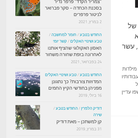
"צמריר הקדד" פרפר נדיר
בסכנת הכחדה – סקר פברואר
לניטור פרפרים
2 במרץ, 2021
 של
א
החודש בטבע
/
חומר למחשבה
/
טבע ושינויי האקלים
/
קשר יומי
, עשר
האסון האקולוגי שהציף אותנו
לאחרונה בזפת שחורה משחור
24 בפברואר, 2021
 מילדות
החודש בטבע
/
טבע ושינויי האקלים
בודותיו
המדוזות צורבות? כך נתגונן
ל
מפניהן בחודשי הקיץ החמים
ו עדיין
16 ביולי, 2019
דודיק הלפרין
/
החודש בטבע
/
שירה
קן למשתכן – מאת דודיק
31 במרץ, 2019