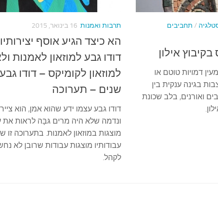
סטלגיה
/
תחביבים
תרבות ואמנות
16 בינואר, 2015
הא כיצד הגיע אוסף יצירותיו
בקיבוץ אילון
דודו גבע למוזאון לאמנות ול
למוזאון לקומיקס – דודו גבע
עין דמויות טוטם או
בות בגינה ענקית בין
שנים – תערוכה
בים ואורנים, בלב שכונת
ון.
דודו גבע עצמו ידע שהוא אמן, הוא צייר
ונדמה שלא היה מרים גּבָּה לראות את ע
מוצגות במוזאון לאמנות. בתערוכה זו ש
עבודותיו מוצגות עבודות שרובן לא נחשפ
לקהל.