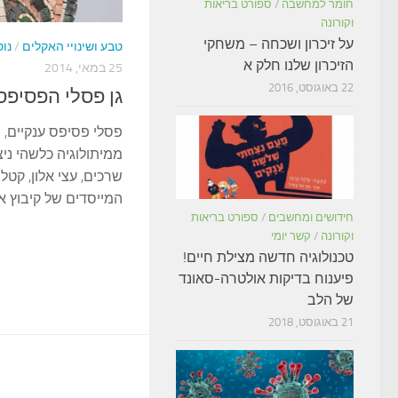
חומר למחשבה
/
ספורט בריאות
וקורונה
על זיכרון ושכחה – משחקי
טבע ושינויי האקלים
/
נו
הזיכרון שלנו חלק א
25 במאי, 2014
22 באוגוסט, 2016
גן פסלי הפסיפס 
פסלי פסיפס ענקיים, מ
ממיתולוגיה כלשהי ניצ
שרכים, עצי אלון, קטל
המייסדים של קיבוץ איל
חידושים ומחשבים
/
ספורט בריאות
וקורונה
/
קשר יומי
טכנולוגיה חדשה מצילת חיים!
פיענוח בדיקות אולטרה-סאונד
של הלב
21 באוגוסט, 2018