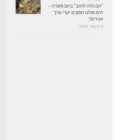
"הבהלה לזהב" ביום סערה –
הים פולט חפצים יקרי ערך
זעירים?
8 בינואר, 2018