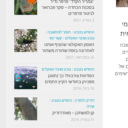
"צמריר הקדד" פרפר נדיר
בסכנת הכחדה – סקר פברואר
לניטור פרפרים
2 במרץ, 2021
מי
ית
החודש בטבע
/
חומר למחשבה
/
טבע ושינויי האקלים
/
קשר יומי
האסון האקולוגי שהציף אותנו
שבה
לאחרונה בזפת שחורה משחור
יים
24 בפברואר, 2021
ם של
החודש בטבע
/
טבע ושינויי האקלים
שימים.
המדוזות צורבות? כך נתגונן
מפניהן בחודשי הקיץ החמים
16 ביולי, 2019
דודיק הלפרין
/
החודש בטבע
/
שירה
קן למשתכן – מאת דודיק
31 במרץ, 2019