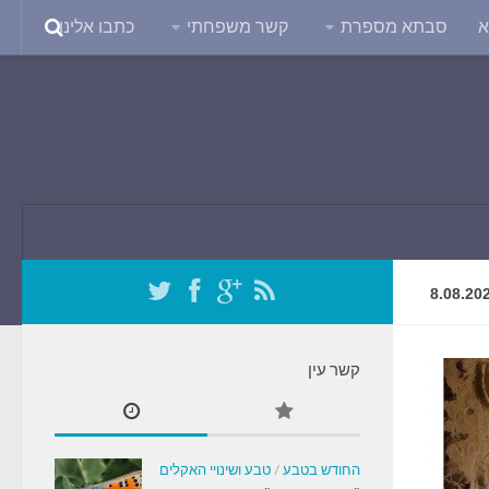
א
סבתא מספרת
קשר משפחתי
כתבו אלינו
8.08.20
קשר עין
החודש בטבע
/
טבע ושינויי האקלים