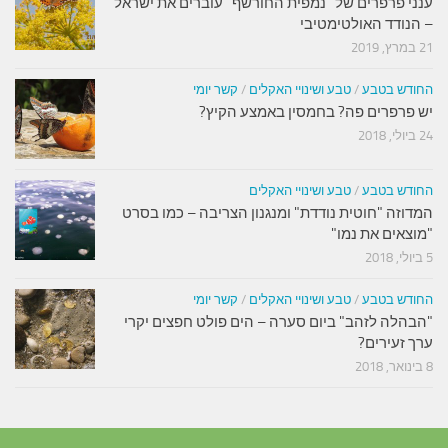
ענני פרפרים של "נמפית החורשף" עוברים את ישראל
– הנודד האולטימטיבי
21 במרץ, 2019
החודש בטבע
/
טבע ושינויי האקלים
/
קשר יומי
יש פרפרים פה? בחמסין באמצע הקיץ?
24 ביולי, 2018
החודש בטבע
/
טבע ושינויי האקלים
המדוזה "חוטית נודדת" ומנגנון הצריבה – כמו בסרט
"מוצאים את נמו"
5 ביולי, 2018
החודש בטבע
/
טבע ושינויי האקלים
/
קשר יומי
"הבהלה לזהב" ביום סערה – הים פולט חפצים יקרי
ערך זעירים?
8 בינואר, 2018