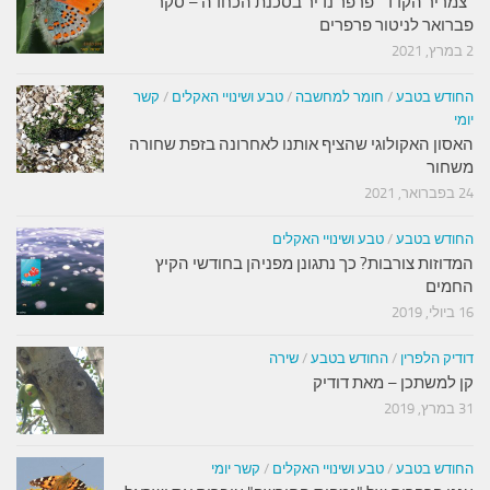
"צמריר הקדד" פרפר נדיר בסכנת הכחדה – סקר
פברואר לניטור פרפרים
2 במרץ, 2021
החודש בטבע
/
חומר למחשבה
/
טבע ושינויי האקלים
/
קשר
יומי
האסון האקולוגי שהציף אותנו לאחרונה בזפת שחורה
משחור
24 בפברואר, 2021
החודש בטבע
/
טבע ושינויי האקלים
המדוזות צורבות? כך נתגונן מפניהן בחודשי הקיץ
החמים
16 ביולי, 2019
דודיק הלפרין
/
החודש בטבע
/
שירה
קן למשתכן – מאת דודיק
31 במרץ, 2019
החודש בטבע
/
טבע ושינויי האקלים
/
קשר יומי