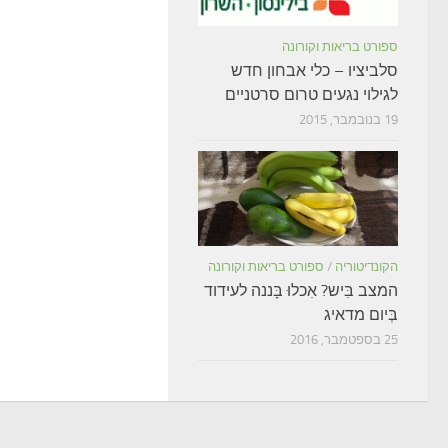
ספורט בריאות וקורונה
סלביציו – כלי אבחון חדש
לגילוי נגעים טרום סרטניים
19 בנובמבר, 2015
הקונדיטוריה
/
ספורט בריאות וקורונה
המצב בִּיש? אִכלוּ בָּננה לעידוד
בְּיום מדאיג
25 בספטמבר, 2016