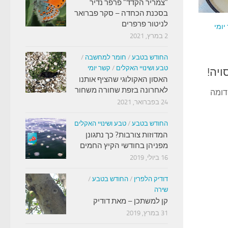
"צמריר הקדד" פרפר נדיר
בסכנת הכחדה – סקר פברואר
לניטור פרפרים
יומי
2 במרץ, 2021
החודש בטבע
/
חומר למחשבה
/
טבע ושינויי האקלים
/
קשר יומי
ויה!
האסון האקולוגי שהציף אותנו
לאחרונה בזפת שחורה משחור
דומה
24 בפברואר, 2021
החודש בטבע
/
טבע ושינויי האקלים
המדוזות צורבות? כך נתגונן
מפניהן בחודשי הקיץ החמים
16 ביולי, 2019
דודיק הלפרין
/
החודש בטבע
/
שירה
קן למשתכן – מאת דודיק
31 במרץ, 2019