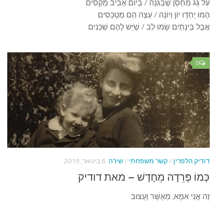
עַל גַּג מַחְסָן שֶׁבַּגִּנָּה / בְּיוֹם אָבִיב מַקְסִים
הָמוּ יַחְדָּו יוֹן וְיוֹנָה / עֵצָה הֵם מְטַכְּסִים
אֲבָל בֵּינְתַיִם שָׂמוּ לֵב / שֶׁיֵּשׁ לָהֶם שְׁכֵנִים
0
דודיק הלפרין
/
קשר משפחתי
/
שירה
6 בינואר, 2019
כְּמוֹ פְּרֵדָה מֵחָדָשׁ – מאת דודיק
זֶה אֲנִי אִמָּא, מְאֻשָּׁר וְעָצוּב