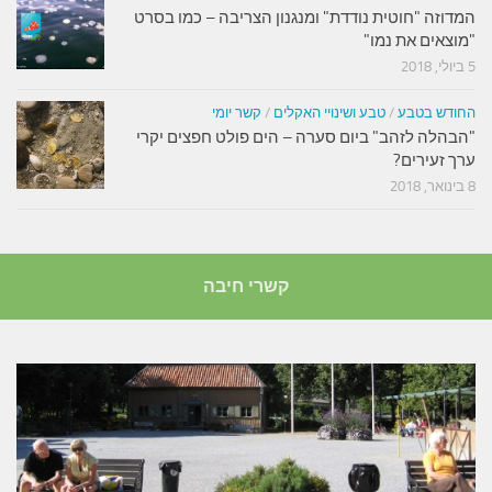
המדוזה "חוטית נודדת" ומנגנון הצריבה – כמו בסרט
"מוצאים את נמו"
5 ביולי, 2018
החודש בטבע
/
טבע ושינויי האקלים
/
קשר יומי
"הבהלה לזהב" ביום סערה – הים פולט חפצים יקרי
ערך זעירים?
8 בינואר, 2018
קשרי חיבה