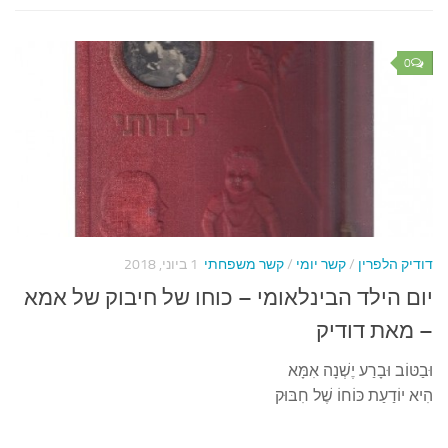
0
דודיק הלפרין
/
קשר יומי
/
קשר משפחתי
1 ביוני, 2018
יום הילד הבינלאומי – כוחו של חיבוק של אמא
– מאת דודיק
וּבַטּוֹב וּבָרַע יֶשְׁנָה אִמָּא
הִיא יוֹדַעַת כּוֹחוֹ שֶׁל חִבּוּק