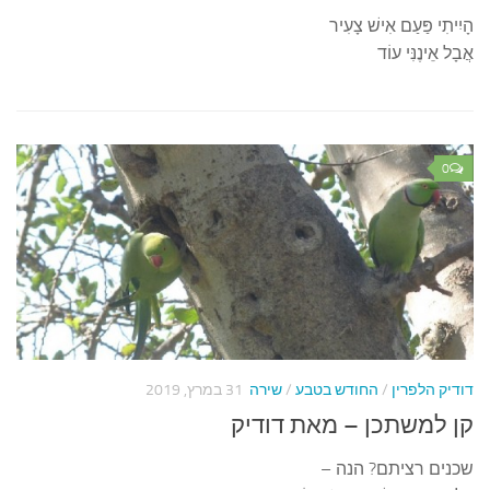
הָיִיתִי פַּעַם אִישׁ צָעִיר
אֲבָל אֵינֶנִּי עוֹד
0
דודיק הלפרין
/
החודש בטבע
/
שירה
31 במרץ, 2019
קן למשתכן – מאת דודיק
שכנים רציתם? הנה –