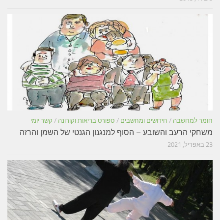
חומר למחשבה
/
חידושים ומחשבים
/
ספורט בריאות וקורונה
/
קשר יומי
משחקי הרעב והשובע – הסוף למנגנון הגנטי של השמן והרזה
23 באפריל, 2021