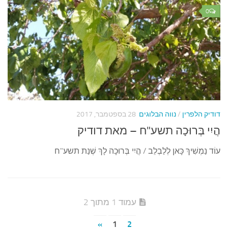
0
דודיק הלפרין
/
נווה הבלוגים
28 בספטמבר, 2017
הֲיִי בְּרוּכָה תשע"ח – מאת דודיק
עוֹד נַמְשִׁיךְ כָּאן לְלַבְלֵב / הֲיִי בְּרוּכָה לָךְ שְׁנַת תשע"ח
עמוד 1 מתוך 2
»
1
2