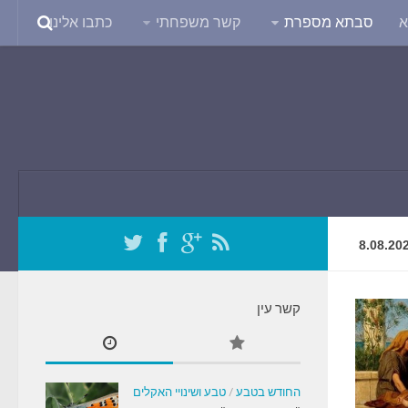
א
סבתא מספרת
קשר משפחתי
כתבו אלינו
8.08.20
קשר עין
החודש בטבע
/
טבע ושינויי האקלים