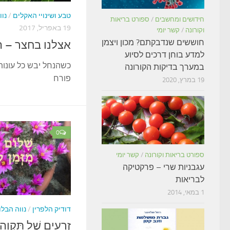
טבע ושינויי האקלים
/
נוו
חידושים ומחשבים
/
ספורט בריאות
19 באפריל, 2017
וקורונה
/
קשר יומי
חוששים שנדבקתם? מכון ויצמן
אצלנו בחצר – 
למדע בוחן דרכים לסיוע
כשהנחל יבש כל עונות
במערך בדיקות הקורונה
פורח
19 במרץ, 2020
0
ספורט בריאות וקורונה
/
קשר יומי
עגבניות שרי – פרקטיקה
לבריאות
1 במאי, 2014
דודיק הלפרין
/
נווה הבלו
זְרָעִים שֶׁל תִּק