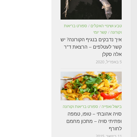
טבע ושינויי האקלים
/
ספורט בריאות
וקורונה
/
קשר יומי
איך נדבקים בנגיף הקורונה? יש
קשר לעטלפים – הרצאת ד"ר
אלה סקלן
5 באפריל, 2020
בישול ואפייה
/
ספורט בריאות וקורונה
סויה אהובתי – טופו, טמפה
ופתיתי סויה – מתכון מחמם
לחורף
11 בינואר, 2015