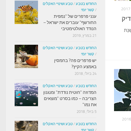
החודש בטבע
/
טבע ושינויי האקלים
/
קשר יומי
ענני פרפרים של "נמפית
דיק
החורשף" עוברים את ישראל –
הנודד האולטימטיבי
ְׁנַת
21 במרץ, 2019
החודש בטבע
/
טבע ושינויי האקלים
/
קשר יומי
יש פרפרים פה? בחמסין
באמצע הקיץ?
24 ביולי, 2018
החודש בטבע
/
טבע ושינויי האקלים
המדוזה "חוטית נודדת" ומנגנון
הצריבה – כמו בסרט "מוצאים
את נמו"
5 ביולי, 2018
החודש בטבע
/
טבע ושינויי האקלים
/
קשר יומי