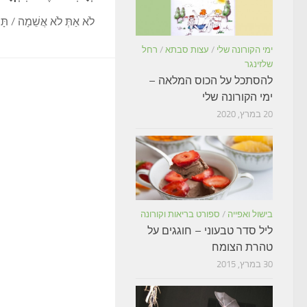
לֹא אַתְּ לֹא אֲשֵׁמָה / תָּמ
ימי הקורונה שלי
/
עצות סבתא
/
רחל
שלזינגר
להסתכל על הכוס המלאה –
ימי הקורונה שלי
20 במרץ, 2020
בישול ואפייה
/
ספורט בריאות וקורונה
ליל סדר טבעוני – חוגגים על
טהרת הצומח
30 במרץ, 2015