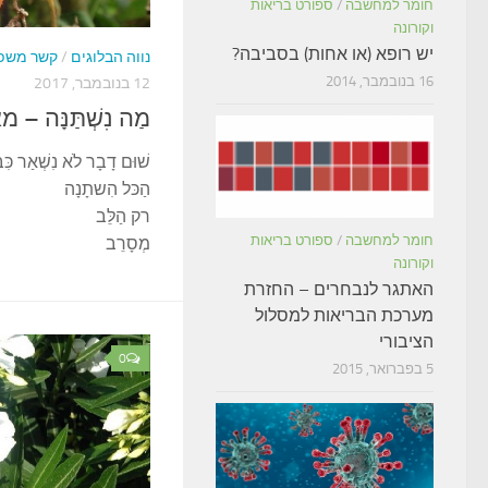
חומר למחשבה
/
ספורט בריאות
וקורונה
יש רופא (או אחות) בסביבה?
נווה הבלוגים
/
קשר משפ
16 בנובמבר, 2014
12 בנובמבר, 2017
מַה נִשְׁתַּנָּה 
שׁוּם דָבָר לֹא נִשְׁאַר כִּב
הַכּל הִשתָנָה
רק הַלֵּב
חומר למחשבה
/
ספורט בריאות
מְסָרֵב
וקורונה
האתגר לנבחרים – החזרת
מערכת הבריאות למסלול
הציבורי
0
5 בפברואר, 2015