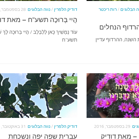
ה הבלוגים
/
רות ריכטר
דודיק הלפרין
/
נווה הבלוגים
28 בספטמבר, 2017
הֲיִי בְּרוּכָה תשע"ח – מאת דו
הרדוף הנחלים
עוֹד נַמְשִׁיךְ כָּאן לְלַבְלֵב / הֲיִי בְּרוּכָה לָךְ ש
 השנה, ההרדוף עדיין
תשע"ח
0
גים
29 בספטמבר, 2016
דודיק הלפרין
/
נווה הבלוגים
31 באוקטובר, 2016
ְוָה – מאת דודיק
עברית שפה יפה ונשכחת