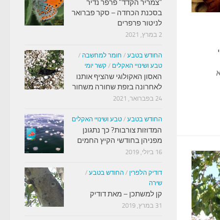
"צמריר הקדד" פרפר נדיר
בסכנת הכחדה – סקר פברואר
לניטור פרפרים
2 במרץ, 2021
החודש בטבע
/
חומר למחשבה
/
טבע ושינויי האקלים
/
קשר יומי
א
האסון האקולוגי שהציף אותנו
לאחרונה בזפת שחורה משחור
24 בפברואר, 2021
החודש בטבע
/
טבע ושינויי האקלים
המדוזות צורבות? כך נתגונן
מפניהן בחודשי הקיץ החמים
16 ביולי, 2019
דודיק הלפרין
/
החודש בטבע
/
שירה
קן למשתכן – מאת דודיק
31 במרץ, 2019