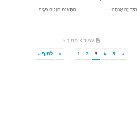
ִיד זֶה אֲנַחְנוּ
הַתְּאֵנָה חָנְטָה פַגֶּיהָ
עמוד 3 מתוך 6
«
5
4
3
2
1
...
»
לסוף »