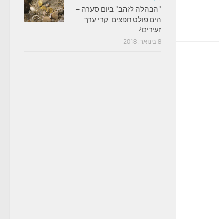
"הבהלה לזהב" ביום סערה –
הים פולט חפצים יקרי ערך
זעירים?
8 בינואר, 2018