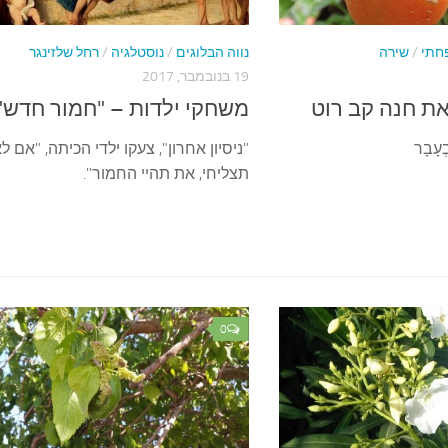
חתי
/
שירה
נווה הבלוגים
/
נוסטלגיה
/
רחל שלזינגר
19 בנובמבר, 2017
– מאת חנה קב רוט
משחקי ילדות – "חמור חדש"
ְעָבָר
"ניסיון אחרון", צעקו ילדי הכיתה, "אם ל
תצליחי, את תהיי החמור".
0