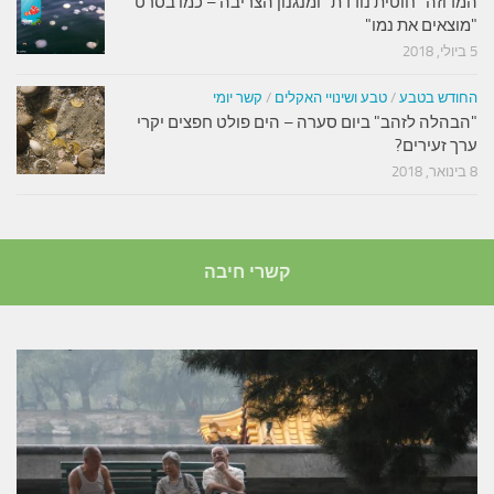
המדוזה "חוטית נודדת" ומנגנון הצריבה – כמו בסרט
"מוצאים את נמו"
5 ביולי, 2018
החודש בטבע
/
טבע ושינויי האקלים
/
קשר יומי
"הבהלה לזהב" ביום סערה – הים פולט חפצים יקרי
ערך זעירים?
8 בינואר, 2018
קשרי חיבה