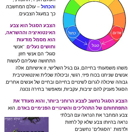
עצות סבתא
ו
הכחול
– עולם המחשבה.
סבתא מספרת
כך במעגל הצבעים.
נווה הבלוגים
הצבע הסגול הוא צבע
האינטואיציה וההשראה,
קשר משפחתי
הוא מסמל מודעות
פינת הנכד
וחושים נעלים
.
"אנשי
כתבו אלינו
סגול" הם אנשי חזון.
התחושה שעליהם לעשות
משהו משמעותי בחייהם, גם בגיל השלישי, זו אישיותם. אלה
אנשים שניחנו בכוח פיזי, רגשי, וביכולת שכלית ואינטואיטיבית
גבוהה שיכולה לגרום לשינויים בחייהם ובחיים של אנשים אחרים.
הסגול מעניק להם יציבות, עקביות, ומאפשר בחירה נכונה.
הצבע הסגול נחשב לצבע הרוחני ביותר, והוא מעודד את
התפתחותם של התהליכים והשינויים הפנימיים באדם.
הוא
צבע המחבר את הנראה עם
הבלתי
נראה בהיותו צבע שלא קל לחזות
ולדמות. "הסגולים" נחשבים