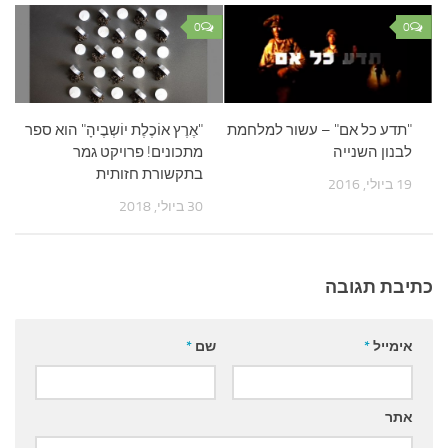
0
0
"תדע כל אם" – עשור למלחמת
"אֶרֶץ אוֹכֶלֶת יוֹשְבֶיהָ" הוא ספר
לבנון השנייה
מתכונים! פרויקט גמר
בתקשורת חזותית
19 ביולי, 2016
30 ביולי, 2018
כתיבת תגובה
אימייל
*
שם
*
אתר