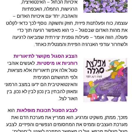
איכויות הכחול – האינטואיציה,
הרגישות, החמלה, האכפתיות
והאהבה, יחד עם איכויות האדום –
עוצמה, כוח ופעלתנות פיזית, חוזק ותשוקה. נוסף לכך כדאי לקלוט
את מהות האדום שבסגול – כי הוא מאפשר רגיעה תוך כדי
פעולה, הווה אומר – פעילות גופנית יצירתית שמביאה לרגיעה
ולשחרור עודפי האנרגיה הפיזית והמנטלית כאחד.
הצבע הסגול מקושר לתיאוריות
רוחניות או מיסטיות.
לאנשים אוהבי
סגול אלה אינן תיאוריות אלא מציאות,
ולפי תחושתם הפנימית
והאינטואיטיבית הם ידעו במצב הרמוני
ומאוזן להבחין בין נכון לבין לא נכון, בין
האור לצל.
לצבע הסגול תכונות מופלאות
.
הוא
מזכך, ממתן, משקיט ומרגיע, הוא ממריץ את מערכת הדם ואת
מערכת העצבים וממיס את המחסומים הנפשיים והפיזיים. לצבע
סגול סגולות מרפא, ועל כן מאפשר התמרה לשינוי. ל"סגולים"