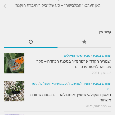
לאן הערב? "המלבישה" – סוג של "ביקור הגברת הזקנה"
קשר עין
החודש בטבע
/
טבע ושינויי האקלים
"צמריר הקדד" פרפר נדיר בסכנת הכחדה – סקר
פברואר לניטור פרפרים
2 במרץ, 2021
החודש בטבע
/
חומר למחשבה
/
טבע ושינויי האקלים
/
קשר
יומי
האסון האקולוגי שהציף אותנו לאחרונה בזפת שחורה
משחור
24 בפברואר, 2021