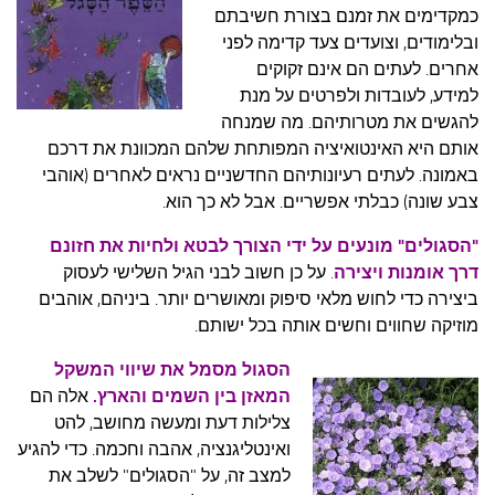
כמקדימים את זמנם בצורת חשיבתם
ובלימודים, וצועדים צעד קדימה לפני
אחרים. לעתים הם אינם זקוקים
למידע, לעובדות ולפרטים על מנת
להגשים את מטרותיהם. מה שמנחה
אותם היא האינטואיציה המפותחת שלהם המכוונת את דרכם
באמונה. לעתים רעיונותיהם החדשניים נראים לאחרים (אוהבי
צבע שונה) כבלתי אפשריים. אבל לא כך הוא.
"הסגולים" מונעים על ידי הצורך לבטא ולחיות את חזונם
דרך אומנות ויצירה
.
על כן חשוב לבני הגיל השלישי לעסוק
ביצירה כדי לחוש מלאי סיפוק ומאושרים יותר. ביניהם, אוהבים
מוזיקה שחווים וחשים אותה בכל ישותם.
הסגול מסמל את שיווי המשקל
המאזן בין השמים והארץ.
אלה הם
צלילות דעת ומעשה מחושב, להט
ואינטליגנציה, אהבה וחכמה. כדי להגיע
למצב זה, על "הסגולים" לשלב את