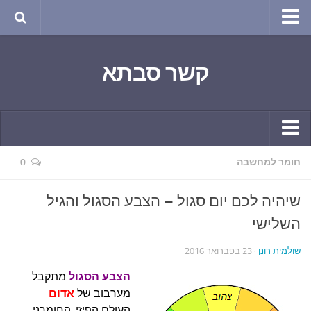
טבע ושינויי האקלים
קשר סבתא
החודש בטבע
תרבות ואמנות
שירה
חגים ומועדים
קשר יומי
חומר למחשבה
0
ספורט בריאות וקורונה
חידושים ומחשבים
ימי הקורונה שלי
שיהיה לכם יום סגול – הצבע הסגול והגיל
תחביבים
חומר למחשבה
השלישי
גרפיטי
ארכיון מאמרים
שולמית רונן
· 23 בפברואר 2016
נוסטלגיה
בישול ואפייה
הצבע הסגול
מתקבל
סרטונים ואנימציה
הקונדיטוריה
מערבוב של
אדום
–
סרטים מומלצים
העולם הפיזי, החומרני,