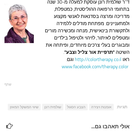
ד"ר שולמית רונן עוסקת למעלה מ-30 שנה
בתחומי הרפואה ההוליסטית, כמטפלת,
מדריכה ומרצה בסדנאות לאנשי מקצוע
ולמתעניינים. מפתחת מודלים ללמידה
ולתקשורת בינאישית, מנחה ומכשירה מורים
ומטפלים לאיתור, לזיהוי ולטיפול בילדים
ומבוגרים בעלי צרכים מיוחדים, ופיתחה את
השיטה
"תרפיית אור צליל וצבע"
.
ראו
http://colortherapy.co.il
וגם:
www.facebook.com/therapy.color
שתף
תגיות:
אומנות ויצירה
הצבע הסגול
שולמית רונן
שיווי המשקל המאזן
אולי תאהבו גם...