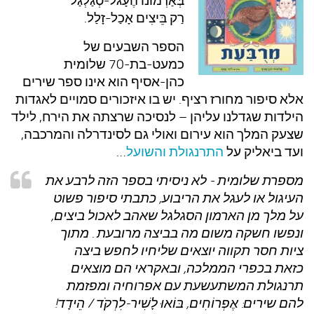
בְּאַרְמוֹנוֹ הֶעָגֹל-סְגַלְגַּל
עצות סבתא
רַק בֵּיצִים אָכַל-זָלַל.
סבתא מספרת
הספר השבעים של
נווה הבלוגים
כמעט-בת-70 שלומית
קשר משפחתי
כהן-אסיף הוא אינו ספר שירים
אלא סיפור מחורז רציף. יש בו איזכורים סמויים לאגדות
פינת הנכד
הילדות שגדלנו עליהן – לנסיכה שרצתה את הירח, לילד
כתבו אלינו
שצעק המלך הוא עירום ואולי גם לסינדרלה והמרכבה,
ועד ביאליק על
התרנגולת והשועל
…
מספרת שלומית -
לא ניסיתי בספר הזה לרבע את
העיגול או לעגל את הריבוע, כתבתי סיפור פשוט
על מלך מן הארמון הסגלגל שאהב לאכול ביצים,
ונפשו חשקה משום מה בביצה מרובעת . מתוך
ציות חסר תקווה יוצאים שליחיו לחפש ביצה
כזאת בכפרי הממלכה, ובאקראי הם מוצאים
תרנגולת המשתעשעת עם אפרוחיה ומפזמת
להם שירים: אֶפְרוֹחִים, בּוֹאוּ לָשִׁיר-לִרְקֹד / הֵידָד!