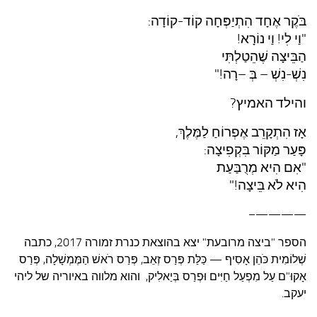
בֹּקֶר אֶחָד הִתְיַפְּחָה קוֹד-קוֹדָה:
"וַי לִי! וַי נוֹרָא!
הַבֵּיצָה שֶׁהֵטַלְתִּי
נִשְׁ-נִשְׁ – בְּ –רָה!"
והילד האמיץ?
אָז הִתְקָרֵב אֶפְרוֹחַ לַמֶּלֶךְ,
פָּעַר מַקּוֹר בִּקְפִיצָה:
"אִם הִיא מְרֻבַּעַת
הִיא לֹא בֵּיצָה!"
————–
הספר "ביצה מרובעת" יצא בהוצאת כנרת זמורה 2017, כתבה
שְׁלוֹמִית כֹּהֵן אָסִיף — כַּלַּת פְּרַס זְאֵב, פְּרַס רֹאשׁ הַמֶּמְשָׁלָה, פְּרַס
אָקוּ"ם עַל מִפְעַל חַיִּים וּפְרַס בְּיַאלִיק, והוא מלווה באיוריה של ליהי
יעקב.