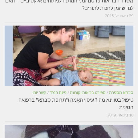
משרד הבריאות פרסם זמני המתנה לניתוחים אלקטיביים – האם
לנו יש זמן לחכות לתורים?
29 באפריל, 2015
סבתא מספרת
/
ספורט בריאות וקורונה
/
פינת הנכד
/
קשר יומי
טיפול בטווינא מהו? עיסוי האָמה ו"תרופת סבתא" ברפואה
הסינית
18 בינואר, 2019