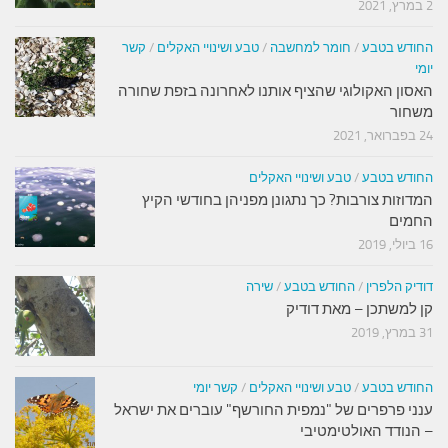
2 במרץ, 2021
החודש בטבע
/
חומר למחשבה
/
טבע ושינויי האקלים
/
קשר
יומי
האסון האקולוגי שהציף אותנו לאחרונה בזפת שחורה
משחור
24 בפברואר, 2021
החודש בטבע
/
טבע ושינויי האקלים
המדוזות צורבות? כך נתגונן מפניהן בחודשי הקיץ
החמים
16 ביולי, 2019
דודיק הלפרין
/
החודש בטבע
/
שירה
קן למשתכן – מאת דודיק
31 במרץ, 2019
החודש בטבע
/
טבע ושינויי האקלים
/
קשר יומי
ענני פרפרים של "נמפית החורשף" עוברים את ישראל
– הנודד האולטימטיבי