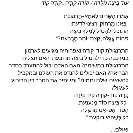
עוֹד בֵּיצָה נוֹלְדָה / קוֹדָה קוֹדָה…קוֹדָה קוֹד.
אָמְרוּ הַשָֹּרִים לְאִמָּא-תַּרְנְגֹלֶת:
"בָּאנוּ מֵרָחוֹק, רָצִינוּ לָדַעַת:
הֲתוּכְלִי לְהָטִיל לַמֶּלֶךְ בֵּיצָה
פָּחוֹת עֲגֻלָּה, קְצָת יוֹתֵר מְרֻבַּעַת?"
התרנגולת קוד-קודה ואפרוחיה מגיעים לארמון
במרכבה כדי להטיל ביצה מרובעת. האם תצליח
התרנגולת במשימה? האם האדם יכול להתערב בסדר
הבריאה? האם יכולים להנדס את העולם ובמקביל
להשאירו שלם ותמים? ומי יתיר את הסבך בין הריבוע
לעיגול?
קָדָה קוֹד-קוֹדָה קִיד קִידָה:
"כָּל בֵּיצָה סוֹד מְנַעְנַעַת,
הַסּוֹד אַט-אַט מִתְגַּלֶּה
רַק כְּשֶׁהִיא בּוֹקַעַת."
ואולם…