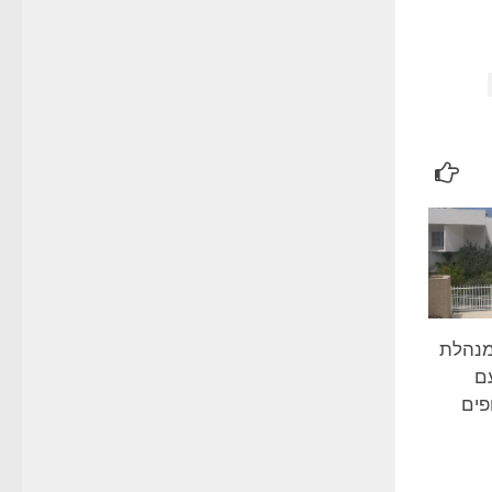
מנהלת
ם
פים