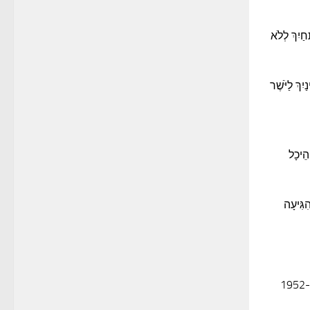
חַיִךְ לְלֹא
ִךְ לַיֹּשֶׁר
הֵיכָל
ִגִּיעָה
, מתוך הטור השביעי – 1952-1948