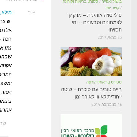
בישול ואפייה
/
ספורט בריאות וקורונה
/
קשר יומי
מילא, 
שתף
פולי סויה אורגנית – מרק זך
יש צר
לצמחונים וטבעונים – יחי
הסויה!
אל תב
25 במאי, 2017
חכה – 
שבהם.
אקטואל
המדינה
ספורט בריאות וקורונה
ומשפט
חיים טובים עם סוכרת – שיטה
הטור, 
ייחודית לאיזון לאורך זמן
16 בנובמבר, 2014
אחרונה ב
שת