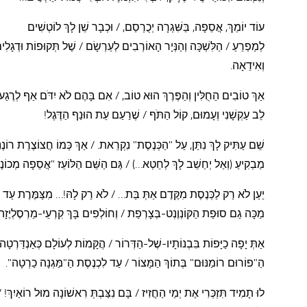
עוֹד יוֹמֵךְ, אֲסֵפָה, בַּשִּׁגְרָה יְכֻרְסַם, / וּכְבָר שֵׁן לָךְ לוֹטְשִׁים
לְמַפְרֵעַ
/
הַלִּשְׁכָּה וְהַנְּיָר הָאוֹרְבִים לְעַרְשָׂם / שֶׁל תְּקוּפוֹת וּדְגָלִי
וְאִידֵאָה.
אַךְ טוֹבִים הַחֻלִּין וְהַפֶּרֶךְ הוּא טוֹב, / אִם בָּהֶם לֹא יִדֹּם אַף לְרֶגַע, 
לֵב עַקְשָׁנִי וְעָמוּם, קוֹל הַתֹּף / שֶׁרַעַם עֵת הוּנַף הַדֶּגֶל!
שֵׁם עַתִּיק לָךְ נִתַּן, עַל "הַכְּנֶסֶת" נִקְרֵאת. / אַךְ כְּמוֹ חֲצוֹצֶרֶת רוֹנֶ
מַבְקִיעַ (וְאַל יְחַשֵׁב לָךְ לְחֵטְא…) / גַּם הַשֵּׁם הַלּוֹעֵז "אֲסֵפָה מְכוֹנֶ
יַעַן לֹא רַק לַכְּנֶסֶת מִקֶּדֶם אַתְּ בַּת… / לֹא רַק לָהּ!… מִצַּמֶּרֶת עַד גֶּ
מַכָּה גַם סוּפַת הַקּוֹנְוֶנְט-בְּצָרְפַת / וְחוֹלְפִים בָּךְ קִרְעֵי-מַרְסֶלְיֶזָה
אַתְּ יָפָה כַיָּפוֹת בִּבְנוֹתָיו-שֶׁל-הַדְּרוֹר / הֲקָּמוֹת לְעוֹלָם כְּאַנְדַּרְטָה.
הַ"פוֹרוּם רוֹמַנּוּם" בְּתוֹךְ הַמָּצוֹר / עַד לִכְנֶסֶת הַ"מַּגְנָה כַרְטָה".
לוּ תָמִיד תִּזְכְּרִי אֶת יְמֵי הַחֲזִיז / בָּם נִצַּבְתְּ רִאשׁוֹנָה מוּל רוֹאַיִךְ! / 