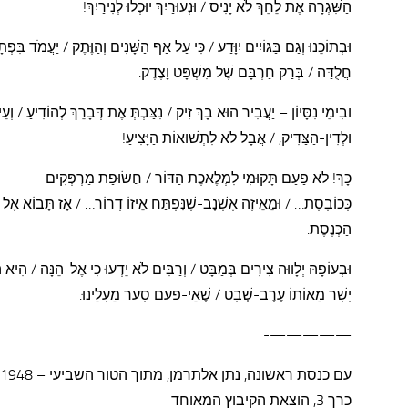
הַשִּׁגְרָה אֶת לֵחֵךְ לֹא יָנִיס / וּנְעוּרַיִךְ יוּכְלוּ לְנִירַיִךְ!
וּבְתוֹכֵנוּ וְגַם בַּגּוֹיִים יִוָּדַע / כִּי עַל אַף הַשָּׁנִים וְהַוֶּתֶק
/
יַעֲמֹד בִּפְתָ
חֲלֻדַּה / בְּרַק חַרְבָּם שֶׁל מִשְׁפָּט וָצֶדֶק.
ובִימֵי נִסָּיוֹן – יַעֲבִיר הוּא בָךְ זִיק / נִצַּבְתְּ אֶת דְּבָרֵךְ לְהוֹדִיעַ / וְעֵינַי
וּלְדִין-הַצַּדִּיק, / אֲבָל לֹא לִתְשׁוּאוֹת הַיָּצִיעַ!
כָּךְ! לֹא פַעַם תָּקוּמִי לִמְלֶאכֶת הַדּוֹר / חֲשׂוּפַת מַרְפְּקִים
כְּכוֹבֶסֶת…
/
וּמֵאֵיזֶה אֶשְׁנָב-שֶׁנִּפְתַּח אֵיזוֹ דְרוֹר… / אָז תָּבוֹא אֶל 
הַכְּנֶסֶת.
וּבְעוֹפָהּ יְלָווּה צִירִים בְּמַבָּט / וְרַבִּים לֹא יֵדְעוּ כִּי אֶל-הֵנָּה / הִיא ה
יָשָׁר מֵאוֹתוֹ עֶרֶב-שְׁבָט / שֶׁאֵי-פַעַם סָעַר מֵעָלֵינוּ.
—————-
עם כנסת ראשונה, נתן אלתרמן
כרך 3, הוצאת הקיבוץ המאוחד