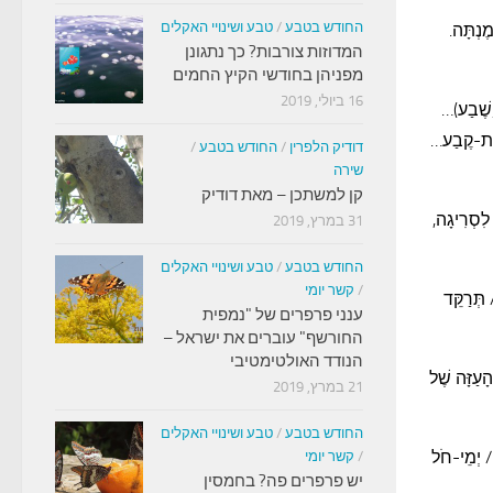
החודש בטבע
/
טבע ושינויי האקלים
ֶנְתָּה.
המדוזות צורבות? כך נתגונן
מפניהן בחודשי הקיץ החמים
16 ביולי, 2019
וָשֶׁבַע)…
ְנַת-קֶבַע…
דודיק הלפרין
/
החודש בטבע
/
שירה
קן למשתכן – מאת דודיק
לִסְרִיגָה,
31 במרץ, 2019
החודש בטבע
/
טבע ושינויי האקלים
/
קשר יומי
תְּרַקֵּד
ענני פרפרים של "נמפית
החורשף" עוברים את ישראל –
הנודד האולטימטיבי
ָעַזָּה שֶׁל
21 במרץ, 2019
החודש בטבע
/
טבע ושינויי האקלים
 / יְמֵי-חֹל
/
קשר יומי
יש פרפרים פה? בחמסין