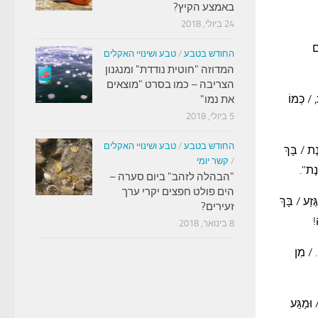
באמצע הקיץ?
24 ביולי, 2018
ם
החודש בטבע
/
טבע ושינויי האקלים
המדוזה "חוטית נודדת" ומנגנון
הצריבה – כמו בסרט "מוצאים
/ כְּמוֹ
את נמו"
5 ביולי, 2018
החודש בטבע
/
טבע ושינויי האקלים
נֶת
/
בָּךְ
/
קשר יומי
נֶת".
"הבהלה לזהב" ביום סערה –
הים פולט חפצים יקרי ערך
זַע / בָּךְ
זעירים?
!
8 בינואר, 2018
/
מִן
וּמַגַּע