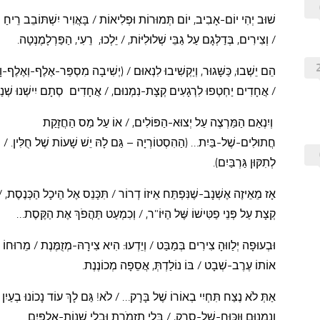
שׁוּב יְהִי יוֹם-אָבִיב, יוֹם תְּמוּרוֹת וּפְלִיאוֹת / בָּאֲוִיר יִשְׁתּוֹבֵב רֵיחַ מ
/ וְצִירִים, בְּדַלְּגָם עַל גַבֵּי שְׁלוּלִיּוֹת, / יֵלְכוּ, רֵעִי, הַפַּרְלָמֶנְטָה.
הֵם יֵשְׁבוּ, כַּשָּׁגוּר, וְיַקְשִׁיבוּ לִנְאוּם / (יְשִׁיבָה מִסְפַּר-אֶלֶף-וְאֶלֶף-
/ אֲחָדִים יַחְטְפוּ לִרְגָעִים קְצָת-נִמְנוּם, / אֲחָדִים סְתָם יִישְׁנוּ שׁ
וְיִנְאַם הַמַּרְצֶה עַל יְצוּא-הַפּוֹלִים, / אוֹ עַל מַס הַחֲזָקַת
חֲתוּלִים-שֶׁל-בַּיִת…
(הַהִסְטוֹרְיָה – גַּם לָהּ יֵשׁ שָׁעוֹת שֶׁל חֻלִּין. / 
לְתִקּוּן גַּרְבַּיִם).
אָז מֵאֵיזֶה אֶשְׁנָב-שֶׁנִּפְתַּח אֵיזוֹ דְרוֹר / תִּכָּנֵס אֶל הֵיכָל הַכְּנֶסֶת, / 
קְצָת עַל פְּנֵי פַטִּישׁוֹ שֶּׁל הַיּוֹ"ר, / וְכִמְעַט תַּהֲפֹךְ אֶת הַקֶּסֶת…
וּבְעוּפָה יְלַווּהָ צִירִים בְּמַבַּט / וְיֵדְעוּ: הִיא צִירָהּ-מְזֻמֶּנֶת
/
מֵרוּחוֹ ה
אוֹתוֹ עֶרֶב-שְׁבָט / בּוֹ נוֹלַדְתְּ, אֲסֵפָה מְכוֹנֶנֶת.
אַתְּ לֹא נֶצַח תִּחְיִי בְאוֹרוֹ שֶׁל בָּרָק… / לֹא! גַּם לָךְ עוֹד נָכוֹנוּ בְעַיִן
וְנִמְנוּם וּוִכּוּחַ-שֶׁל-סְרָק, / בְּלִי תִזְמֹרֶת וּבְלִי שְׁנוֹת-אַלְפַּיִם…