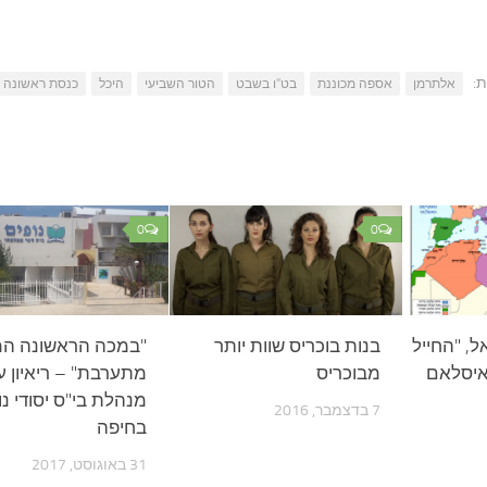
ת:
אלתרמן
אספה מכוננת
בט"ו בשבט
הטור השביעי
היכל
כנסת ראשונה
0
0
ל, "החייל
בנות בוכריס שוות יותר
"במכה הראשונה ה
האיסלאם
מבוכריס
מתערבת" – ריאיון ע
מנהלת בי"ס יסודי נו
7 בדצמבר, 2016
בחיפה
31 באוגוסט, 2017