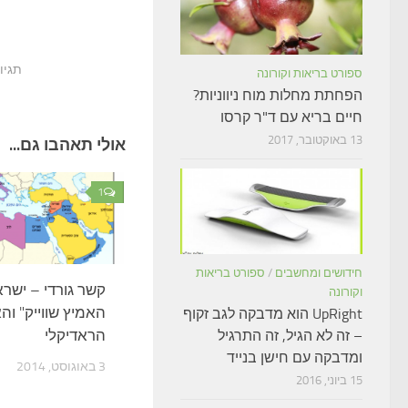
תגיו
ספורט בריאות וקורונה
הפחתת מחלות מוח ניווניות?
חיים בריא עם ד"ר קרסו
13 באוקטובר, 2017
אולי תאהבו גם...
1
חידושים ומחשבים
/
ספורט בריאות
קשר גורדי – ישרא
וקורונה
האמיץ שווייק" ו
UpRight הוא מדבקה לגב זקוף
הראדיקלי
– זה לא הגיל, זה התרגיל
ומדבקה עם חישן בנייד
3 באוגוסט, 2014
15 ביוני, 2016