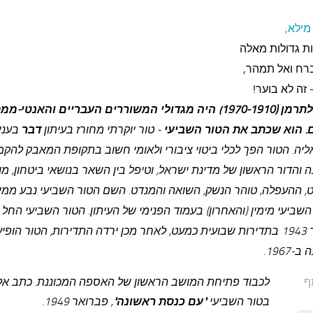
מילא,
ות גדולות מאלה
רח ואל תמהר,
זה לא בוער!
נתן אלתרמן (1970-1910) היה מגדולי המשוררים העבריים והאנטי-מ
 הוא שכתב את
הטור השביעי
- טור יוקרתי מחורז בעיתון
דבר
בעניי
יה. הטור הפך לכלי ביטוי ציבורי ולאומי חשוב בתקופת המאבק להק
 והדור הראשון של מדינת ישראל, וטיפל בין השאר בנושאי ביטחון, מ
, ההעפלה, טוהר הנשק, השואה והמנדט. השם הטור השביעי נבע ממי
השביעי מימין (והאחרון) בעמוד הפנימי של העיתון.
הטור השביעי החל 
בינואר 1943 בתדירות שבועית כמעט, לאחר מכן ירדה התדירות, הטור הופ
-1967.
ף
לכבוד פתיחת המושב הראשון של האספה המכוננת. כתב אל
בטור השביעי
"עם כנסת ראשונה"
, פברואר 1949.