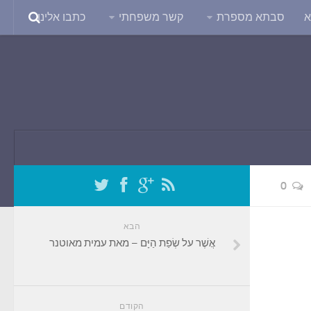
א
סבתא מספרת
קשר משפחתי
כתבו אלינו
0
הבא
אֲשֶׁר על שְׂפַת הַיָּם – מאת עמית מאוטנר
הקודם