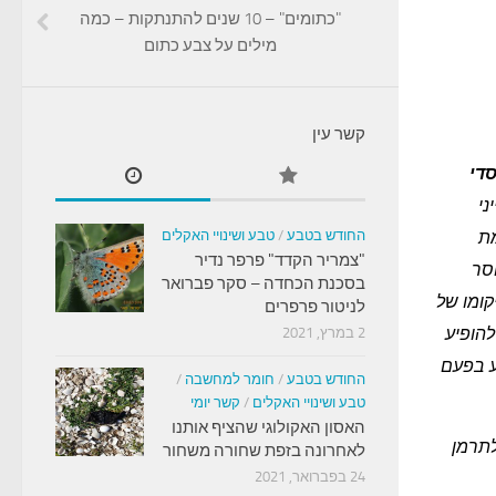
"כתומים" – 10 שנים להתנתקות – כמה
מילים על צבע כתום
קשר עין
מסדי
ני
מת
החודש בטבע
/
טבע ושינויי האקלים
"צמריר הקדד" פרפר נדיר
וסר
בסכנת הכחדה – סקר פברואר
קומו של
לניטור פרפרים
להופיע
2 במרץ, 2021
יע בפעם
החודש בטבע
/
חומר למחשבה
/
טבע ושינויי האקלים
/
קשר יומי
האסון האקולוגי שהציף אותנו
תרמן
לאחרונה בזפת שחורה משחור
24 בפברואר, 2021