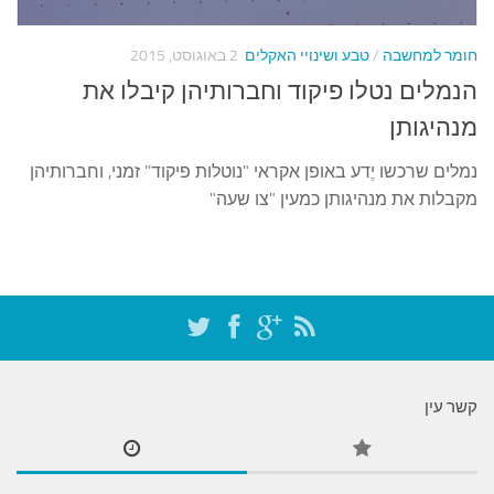
עצות סבתא
סבתא מספרת
חומר למחשבה
/
טבע ושינויי האקלים
2 באוגוסט, 2015
נווה הבלוגים
הנמלים נטלו פיקוד וחברותיהן קיבלו את
קשר משפחתי
מנהיגותן
פינת הנכד
נמלים שרכשו יֶדע באופן אקראי "נוטלות פיקוד" זמני, וחברותיהן
מקבלות את מנהיגותן כמעין "צו שעה"
כתבו אלינו
קשר עין