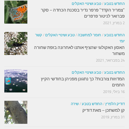
החודש בטבע
/
טבע ושינויי האקלים
"צמריר הקדד" פרפר נדיר בסכנת הכחדה – סקר
פברואר לניטור פרפרים
2 במרץ, 2021
החודש בטבע
/
חומר למחשבה
/
טבע ושינויי האקלים
/
קשר
יומי
האסון האקולוגי שהציף אותנו לאחרונה בזפת שחורה
משחור
24 בפברואר, 2021
החודש בטבע
/
טבע ושינויי האקלים
המדוזות צורבות? כך נתגונן מפניהן בחודשי הקיץ
החמים
16 ביולי, 2019
דודיק הלפרין
/
החודש בטבע
/
שירה
קן למשתכן – מאת דודיק
31 במרץ, 2019