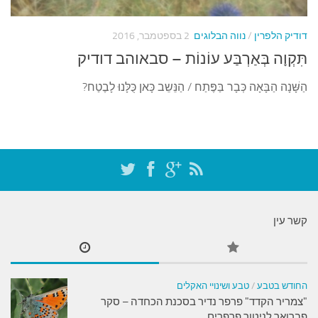
עצות סבתא
סבתא מספרת
דודיק הלפרין
/
נווה הבלוגים
2 בספטמבר, 2016
נווה הבלוגים
תִּקְוָה בְּאַרְבַּע עוֹנוֹת – סבאוהב דודיק
קשר משפחתי
הַשָּׁנָה הַבָּאָה כְּבָר בַּפֶּתַח / הַנֵּשֵב כָּאן כֻּלָּנוּ לָבֶטַח?
פינת הנכד
כתבו אלינו
קשר עין
החודש בטבע
/
טבע ושינויי האקלים
"צמריר הקדד" פרפר נדיר בסכנת הכחדה – סקר
פברואר לניטור פרפרים