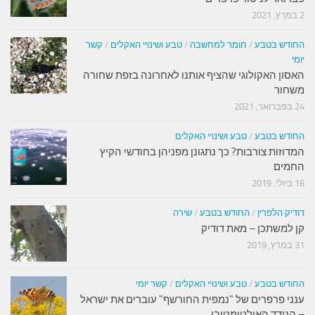
2 במרץ, 2021
החודש בטבע
/
חומר למחשבה
/
טבע ושינויי האקלים
/
קשר
יומי
האסון האקולוגי שהציף אותנו לאחרונה בזפת שחורה
משחור
24 בפברואר, 2021
החודש בטבע
/
טבע ושינויי האקלים
המדוזות צורבות? כך נתגונן מפניהן בחודשי הקיץ
החמים
16 ביולי, 2019
דודיק הלפרין
/
החודש בטבע
/
שירה
קן למשתכן – מאת דודיק
31 במרץ, 2019
החודש בטבע
/
טבע ושינויי האקלים
/
קשר יומי
ענני פרפרים של "נמפית החורשף" עוברים את ישראל
– הנודד האולטימטיבי