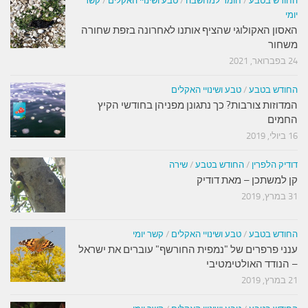
החודש בטבע
/
חומר למחשבה
/
טבע ושינויי האקלים
/
קשר
יומי
האסון האקולוגי שהציף אותנו לאחרונה בזפת שחורה
משחור
24 בפברואר, 2021
החודש בטבע
/
טבע ושינויי האקלים
המדוזות צורבות? כך נתגונן מפניהן בחודשי הקיץ
החמים
16 ביולי, 2019
דודיק הלפרין
/
החודש בטבע
/
שירה
קן למשתכן – מאת דודיק
31 במרץ, 2019
החודש בטבע
/
טבע ושינויי האקלים
/
קשר יומי
ענני פרפרים של "נמפית החורשף" עוברים את ישראל
– הנודד האולטימטיבי
21 במרץ, 2019