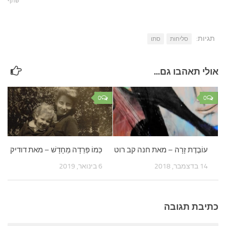
שתף
תגיות:
סליחות
סתו
אולי תאהבו גם...
0
0
עוֹבֶדֶת זָרָה – מאת חנה קב רוט
כְּמוֹ פְּרֵדָה מֵחָדָשׁ – מאת דודיק
14 בדצמבר, 2018
6 בינואר, 2019
כתיבת תגובה