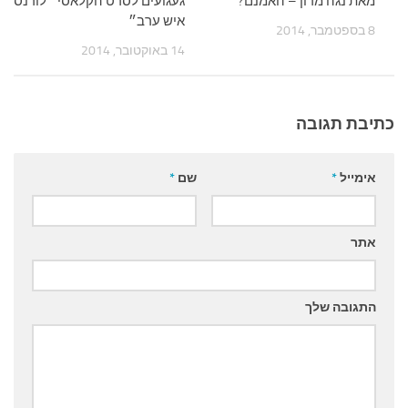
מאת נגה מרון – האמנם?
געגועים לסרט הקלאסי ״לורנס
איש ערב״
8 בספטמבר, 2014
14 באוקטובר, 2014
כתיבת תגובה
אימייל
*
שם
*
אתר
התגובה שלך