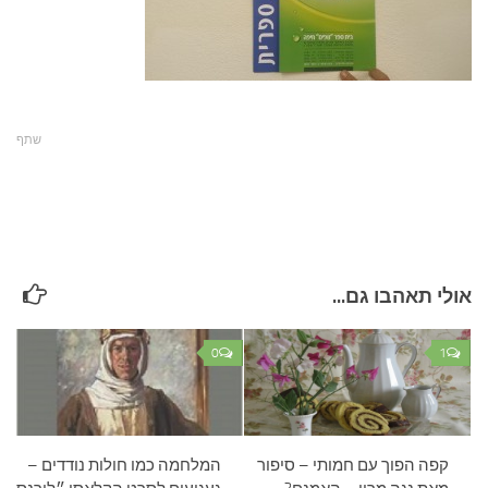
עצות סבתא
סבתא מספרת
נווה הבלוגים
קשר משפחתי
שתף
פינת הנכד
כתבו אלינו
אולי תאהבו גם...
0
1
קפה הפוך עם חמותי – סיפור
המלחמה כמו חולות נודדים –