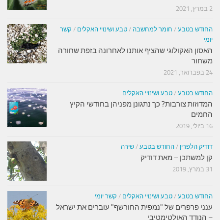
2 במרץ, 2021
החודש בטבע
/
חומר למחשבה
/
טבע ושינויי האקלים
/
קשר
יומי
האסון האקולוגי שהציף אותנו לאחרונה בזפת שחורה
משחור
24 בפברואר, 2021
החודש בטבע
/
טבע ושינויי האקלים
המדוזות צורבות? כך נתגונן מפניהן בחודשי הקיץ
החמים
16 ביולי, 2019
דודיק הלפרין
/
החודש בטבע
/
שירה
קן למשתכן – מאת דודיק
31 במרץ, 2019
החודש בטבע
/
טבע ושינויי האקלים
/
קשר יומי
ענני פרפרים של "נמפית החורשף" עוברים את ישראל
– הנודד האולטימטיבי