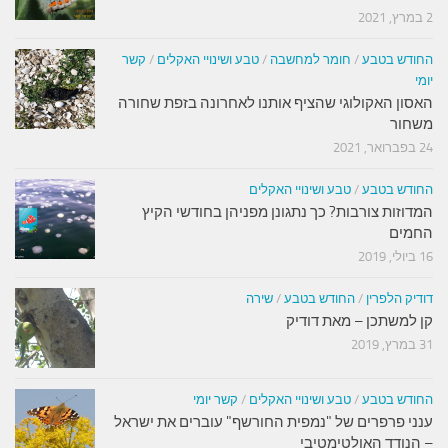
2 במרץ, 2021
החודש בטבע
/
חומר למחשבה
/
טבע ושינויי האקלים
/
קשר
יומי
האסון האקולוגי שהציף אותנו לאחרונה בזפת שחורה
משחור
24 בפברואר, 2021
החודש בטבע
/
טבע ושינויי האקלים
המדוזות צורבות? כך נתגונן מפניהן בחודשי הקיץ
החמים
16 ביולי, 2019
דודיק הלפרין
/
החודש בטבע
/
שירה
קן למשתכן – מאת דודיק
31 במרץ, 2019
החודש בטבע
/
טבע ושינויי האקלים
/
קשר יומי
ענני פרפרים של "נמפית החורשף" עוברים את ישראל
– הנודד האולטימטיבי