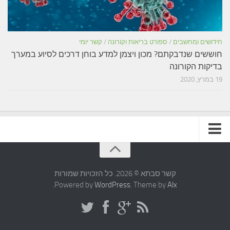
חידושים ומחשבים
/
ספורט בריאות וקורונה
/
קשר יומי
חוששים שנדבקתם? מכון ויצמן למדע בוחן דרכים לסיוע במערך
בדיקות הקורונה
19 במרץ, 2020
תקנון האתר
קשר סבתא © 2026. כל הזכויות שמורות
.
Powered by
WordPress
. Theme by
Alx