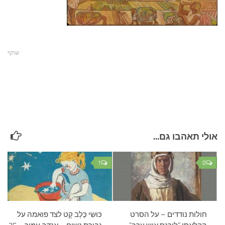
עצות סבתא
סבתא מספרת
נווה הבלוגים
שתף
קשר משפחתי
פינת הנכד
כתבו אלינו
אולי תאהבו גם...
1
0
חולות נודדים – על הסרט
כּוּשִי כֶּלֶב קָט לצד פואמה על