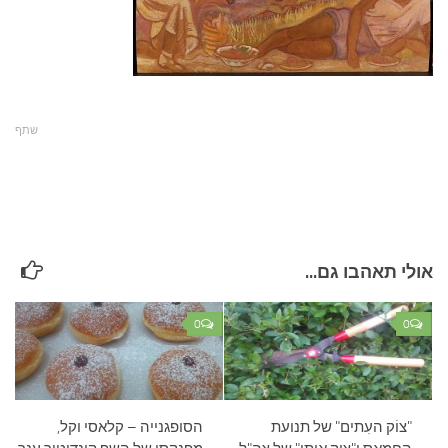
עצות סבתא
סבתא מספרת
נווה הבלוגים
קשר משפחתי
שתף
פינת הנכד
כתבו אלינו
אולי תאהבו גם...
0
0
"צוֹק העִתים" של תנועת
הסופגנייה – קלאסי וקל,