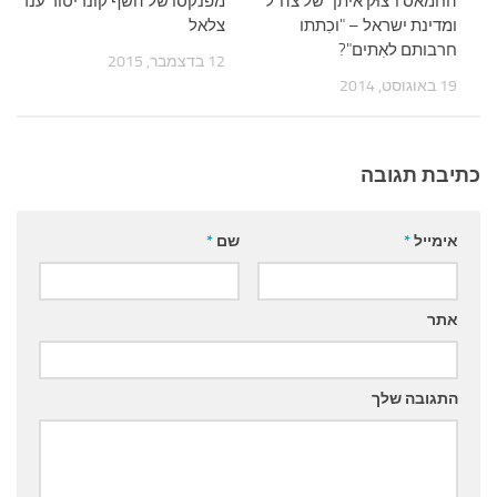
החמאס ו"צוּק איתן" של צה"ל
מפנקסו של השף קונדיטור ענר
ומדינת ישראל – "וכִתתו
צלאל
חרבותם לאִתים"?
12 בדצמבר, 2015
19 באוגוסט, 2014
כתיבת תגובה
אימייל
*
שם
*
אתר
התגובה שלך