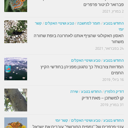
פברואר לניטור פרפרים
2 במרץ, 2021
החודש בטבע
/
חומר למחשבה
/
טבע ושינויי האקלים
/
קשר
יומי
האסון האקולוגי שהציף אותנו לאחרונה בזפת שחורה
משחור
24 בפברואר, 2021
החודש בטבע
/
טבע ושינויי האקלים
המדוזות צורבות? כך נתגונן מפניהן בחודשי הקיץ
החמים
16 ביולי, 2019
דודיק הלפרין
/
החודש בטבע
/
שירה
קן למשתכן – מאת דודיק
31 במרץ, 2019
החודש בטבע
/
טבע ושינויי האקלים
/
קשר יומי
ענני פרפרים של "נמפית החורשף" עוברים את ישראל