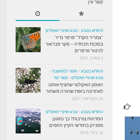
קשר עין
החודש בטבע
/
טבע ושינויי האקלים
"צמריר הקדד" פרפר נדיר
בסכנת הכחדה – סקר פברואר
לניטור פרפרים
2 במרץ, 2021
החודש בטבע
/
חומר למחשבה
/
טבע ושינויי האקלים
/
קשר יומי
האסון האקולוגי שהציף אותנו
לאחרונה בזפת שחורה משחור
24 בפברואר, 2021
החודש בטבע
/
טבע ושינויי האקלים
המדוזות צורבות? כך נתגונן
מפניהן בחודשי הקיץ החמים
16 ביולי, 2019