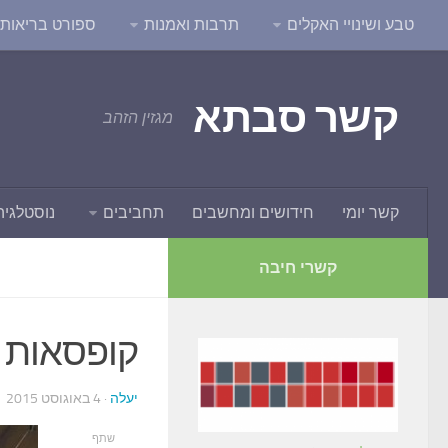
טבע ושינויי האקלים
תרבות ואמנות
ספורט בריאות ו
קשר סבתא
מגזין הזהב
קשר יומי
חידושים ומחשבים
תחביבים
נוסטלגיה
קשרי חיבה
קופסאות ז
יעלה
· 4 באוגוסט 2015
שתף