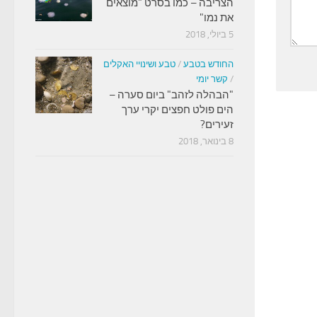
הצריבה – כמו בסרט "מוצאים
את נמו"
5 ביולי, 2018
החודש בטבע
/
טבע ושינויי האקלים
/
קשר יומי
"הבהלה לזהב" ביום סערה –
הים פולט חפצים יקרי ערך
זעירים?
8 בינואר, 2018