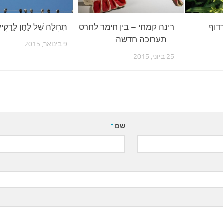
דוף
רינה קמחי – בין חימר לחרס
תְּחִלָּה שֶׁל לַחַן לָרָקִיע
– תערוכה חדשה
9 בינואר, 2015
25 ביוני, 2015
שם
*