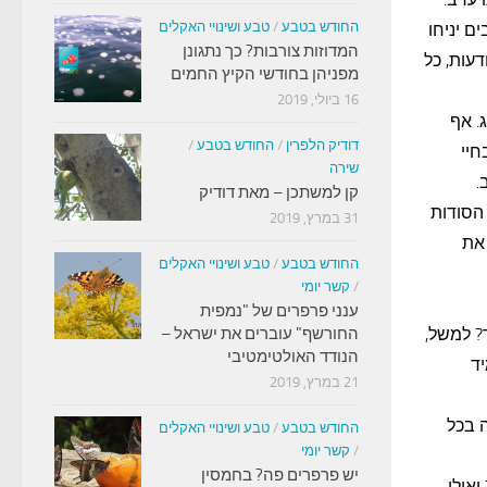
החודש בטבע
/
טבע ושינויי האקלים
ם יניחו
המדוזות צורבות? כך נתגונן
עות, כל
מפניהן בחודשי הקיץ החמים
16 ביולי, 2019
. אף
דודיק הלפרין
/
החודש בטבע
/
יקה בחיי
שירה
.
קן למשתכן – מאת דודיק
 הסודות
31 במרץ, 2019
 את
החודש בטבע
/
טבע ושינויי האקלים
/
קשר יומי
ענני פרפרים של "נמפית
? למשל,
החורשף" עוברים את ישראל –
הנודד האולטימטיבי
ד
21 במרץ, 2019
 בכל
החודש בטבע
/
טבע ושינויי האקלים
/
קשר יומי
יש פרפרים פה? בחמסין
אולי