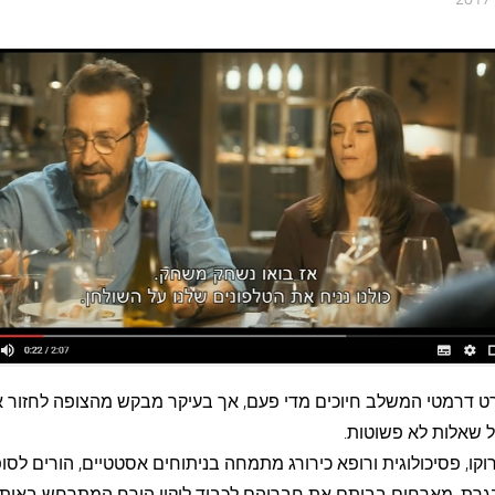
ט דרמטי המשלב חיוכים מדי פעם, אך בעיקר מבקש מהצופה לחזור אל
ל שאלות לא פשוטות.
רוקו, פסיכולוגית ורופא כירורג מתמחה בניתוחים אסטטיים, הורים לסו
רת, מארחים בביתם את חבריהם לכבוד ליקוי הירח המתרחש באותו