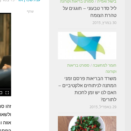
בישול ואפייה
/
ספורט בריאות וקורונה
ליל סדר טבעוני – חוגגים על
שתף
טהרת הצומח
30 במרץ, 2015
חומר למחשבה
/
ספורט בריאות
וקורונה
משרד הבריאות פרסם זמני
המתנה לניתוחים אלקטיביים –
האם לנו יש זמן לחכות
לתורים?
זהו סר
29 באפריל, 2015
ולשאו
אווה ו
המתבג