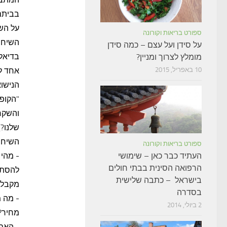
בביתם 
על השו
ספורט בריאות וקורונה
השיחות
על סידן ועל עצם – כמה סידן
בדיאלו
מומלץ לצרוך ומניין?
10 באפריל, 2015
הנישוא
"הקופס
והשקרי
שלנו?)
השיחה 
ספורט בריאות וקורונה
העתיד כבר כאן – שימושי
- מהי 
הרפואה הסינית בבתי חולים
להסתי
בישראל – כתבה שלישית
מקבלים
בסדרה
- מה 
2 ביולי, 2014
מחיר?
- האם 