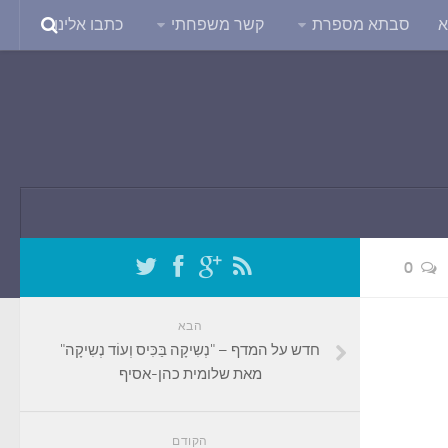
א
סבתא מספרת
קשר משפחתי
כתבו אלינו
0
הבא
חדש על המדף – "נְשִיקָה בַּכִּיס וְעוֹד נְשִיקָה"
מאת שלומית כהן-אסיף
הקודם