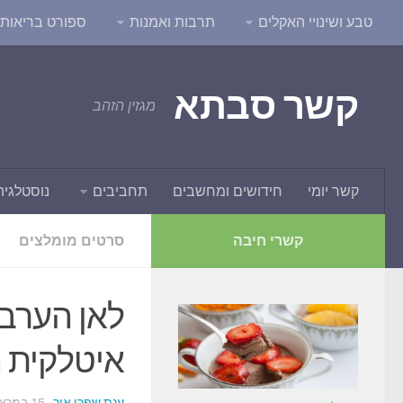
טבע ושינויי האקלים
תרבות ואמנות
ספורט בריאות ו
קשר סבתא
מגזין הזהב
קשר יומי
חידושים ומחשבים
תחביבים
נוסטלגיה
קשרי חיבה
סרטים מומלצים
לאן הערב?
איטלקית מ
ענת שפרן אור
· 15 במרץ 2017