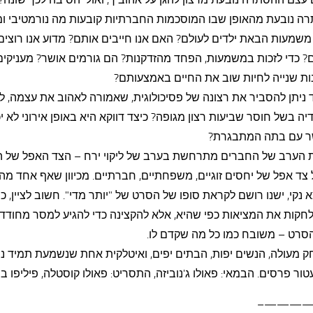
ה נובעת מהאופן שבו המוסכמות החברתיות קובעות מה נורמטיבי ומ
משמעות הבאת ילדים לעולם? האם אנו חייבים אותם? מדוע אנו רוצים
? כדי לזכות במשמעות, הפחד מהזדקנות? הם גורמים אושר? מעניקים
ות שנייה לחיות שוב את החיים באמצעותם?
 ניתן להסביר את רצונה של פסיכולוגית, שאמורה לאהוב את עצמה, ל
ה בשל חוסר שביעות רצון מגופה? כיצד דווקא היא באופן אירוני לא י
 עם בתה המתבגרת?
 הערב של החברים מתרחשת בערב של ליקוי ירח – הצד האפל של ה
צד אפל של יחסים זוגיים, משפחתיים, חברתיים. מכיוון שאף אחד מ
א נקי, ישנו רושם לקראת סופו של הסרט של "יותר מדי". חשוב לציין, כי 
 לחקות את המציאות כפי שהיא, אלא להקצינה כדי להגיע למסר מחודד.
הסרט – משובח כמו כל מה שקדם לו.
 מעולה, הנשים יפות, הבתים יפים, ואיטלקית אחת שנשמעת תמיד נפ
ור פרסים. הבמאי: פאולו ג'נוביזה, התסריט: פאולו קוסטלה, פיליפו בו
————