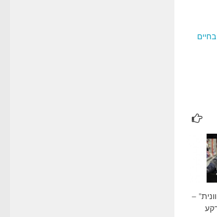
בחיים
נית" –
קע