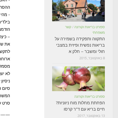
ההסתר
- מהי 
בילדים
ספורט בריאות וקורונה
/
קשר
הזדמנ
משפחתי
– כיצד
התקווה ותפקידה בשמירה על
את שדי
בריאות נפשית ופיזית במצבי
לתקשר
חולי ומשבר – חלק א
8 באוקטובר, 2015
ארוחת
מסמל 
לא יוצ
ניסיון
סיום 
המשחק
ספורט בריאות וקורונה
הפחתת מחלות מוח ניווניות?
סרט עט
חיים בריא עם ד"ר קרסו
——–
13 באוקטובר, 2017