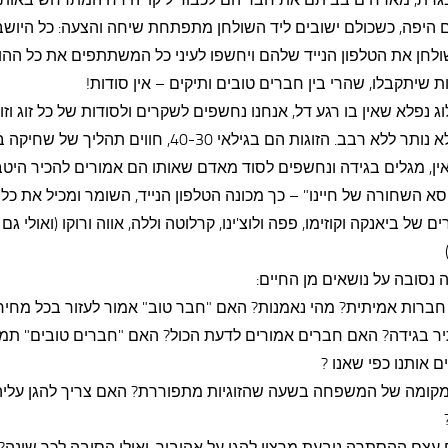
היפה, כשכולם ישובים ליד השולחן מתפתחת שיחה והצעה: כל היושבי
לחן את הטלפון הנייד שלהם ויחשפו לעיני כל המשתתפים את כל ההוד
 שיתקבלו, שהרי בין חברים טובים ותיקים – אין סודות!
ג נפלא שאין בו רגע דל, אנחנו נחשפים לשקרים ולסודות של כל זוג וזוג
אחד לא נותר ללא רבב. הזוגות הם בגילאי 40-30, חווים תהליך של שח
ין, מגלים בגידה ונחשפים לסוד מאדם שאותו הם אמורים להכיר היטב
א השחורה של חיינו" – כך מכונה הטלפון הנייד, השומר ומכיל את כל
ם של ביאנקה וקוזימו, פפה ולוצ'ינו, קרלוטה וללה, אווה ורוקו (ואולי גם
נסובה על נושאים מן החיים:
חברות אמיתית? מהי נאמנות? האם "חבר טוב" אמור לעזור בכל מחיר
ר בגידה? האם חברים אמורים לדעת הכול? האם "חברים טובים" תמי
 אותנו כפי שאנו ?
מקומה של המשפחה בשעה שהזוגיות מתפוררת? האם צריך להגן עליה
עצם ההסתרה נובעת מרצון להגן על אהוביך, ואולי הסיבה לכך שונה? ו