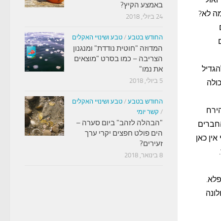
באמצע הקיץ?
ה לא?
24 ביולי, 2018
החודש בטבע
/
טבע ושינויי האקלים
המדוזה "חוטית נודדת" ומנגנון
הצריבה – כמו בסרט "מוצאים
הגדיל
את נמו"
5 ביולי, 2018
כולה
החודש בטבע
/
טבע ושינויי האקלים
ירח
/
קשר יומי
"הבהלה לזהב" ביום סערה –
החברים
הים פולט חפצים יקרי ערך
אין כאן
זעירים?
8 בינואר, 2018
לא.
לונה