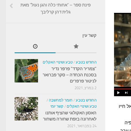
פינת ספר – "אחותי כלה והגן נעול" מאת
גלית דהן קרליבך
קשר עין
החודש בטבע
/
טבע ושינויי האקלים
"צמריר הקדד" פרפר נדיר
בסכנת הכחדה – סקר פברואר
לניטור פרפרים
2 במרץ, 2021
החודש בטבע
/
חומר למחשבה
/
 חייו
טבע ושינויי האקלים
/
קשר יומי
האסון האקולוגי שהציף אותנו
לאחרונה בזפת שחורה משחור
פיה
24 בפברואר, 2021
 ערב.