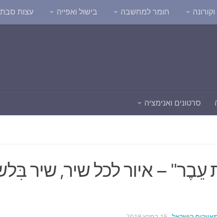
קורונה
חומר למחשבה
בישול ואפייה
עצות סבת
סרטונים ואנימציה
פַת עֵבֶר" – איור לכל שיר, שיר בִּלש
המאיירים בישראל
· 15 במרץ 2018