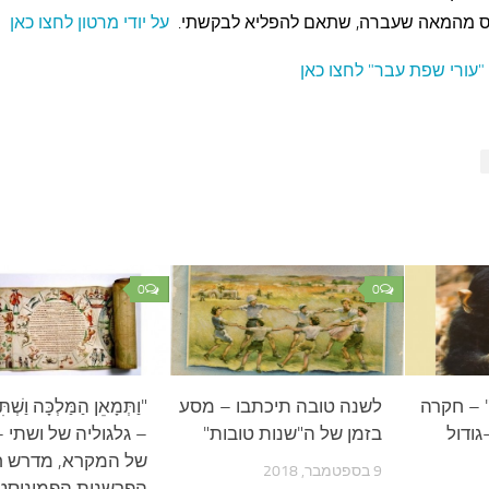
ס מהמאה שעברה, שתאם להפליא לבקשתי.
על יודי מרטון לחצו כאן
עורי שפת עבר" לחצו כאן
0
0
" – חקרה
לשנה טובה תיכתבו – מסע
"וַתְּמָאֵן הַמַּלְכָּה וַשְׁתִ
גודול
בזמן של ה"שנות טובות"
– גלגוליה של ושתי 
של המקרא, מדרש חז
9 בספטמבר, 2018
הפרשנות הפמיניסט