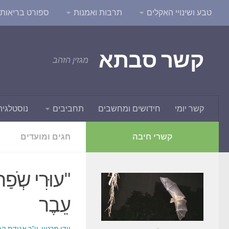
טבע ושינויי האקלים
תרבות ואמנות
ספורט בריאות ו
קשר סבתא
מגזין הזהב
קשר יומי
חידושים ומחשבים
תחביבים
נוסטלגיה
קשרי חיבה
חגים ומועדים
"עוּרִי שְֹ
עֵבֶר
יודי מרטון, יו"ר אגודת 