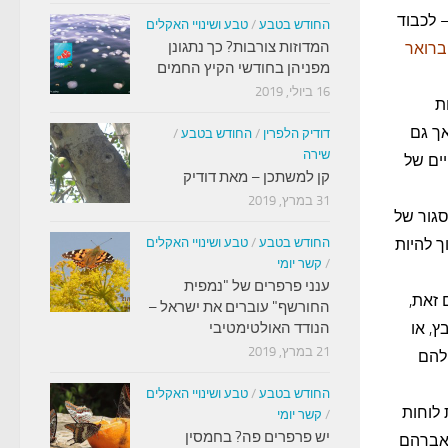
 לכבוד
החודש בטבע
/
טבע ושינויי האקלים
המדוזות צורבות? כך נתגונן
רואר
מפניהן בחודשי הקיץ החמים
16 ביולי, 2019
ת
אך גם
דודיק הלפרין
/
החודש בטבע
/
שירה
ים של
קן למשתכן – מאת דודיק
31 במרץ, 2019
סגור של
ך להיות
החודש בטבע
/
טבע ושינויי האקלים
/
קשר יומי
ענני פרפרים של "נמפית
זאת,
החורשף" עוברים את ישראל –
ץ, או
הנודד האולטימטיבי
21 במרץ, 2019
להם
החודש בטבע
/
טבע ושינויי האקלים
 לוחות
/
קשר יומי
יש פרפרים פה? בחמסין
 אברהם