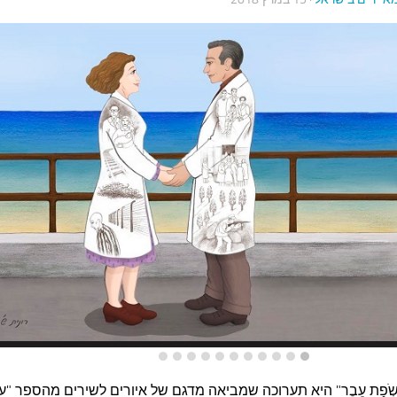
י שְֹפַת עֵבֶר" היא תערוכה שמביאה מדגם של איורים לשירים מהספר "ע