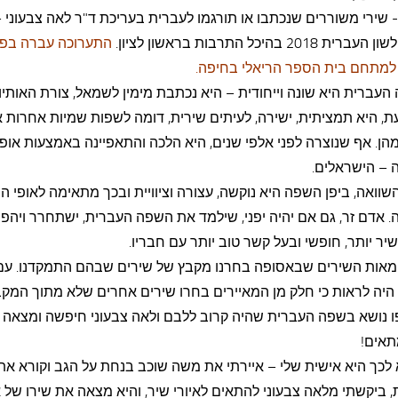
 שירי משוררים שנכתבו או תורגמו לעברית בעריכת ד"ר לאה צבעוני –
ת 2018 בהיכל התרבות בראשון לציון.
התערוכה עברה בפב
עברית היא שונה וייחודית – היא נכתבת מימין לשמאל, צורת האותיו
, היא תמציתית, ישירה, לעיתים שירית, דומה לשפות שמיות אחרות 
הן. אף שנוצרה לפני אלפי שנים, היא הלכה והתאפיינה באמצעות אופי
 – הישראלים.
וואה, ביפן השפה היא נוקשה, עצורה וציוויית ובכך מתאימה לאופי ה
. אדם זר, גם אם יהיה יפני, שילמד את השפה העברית, ישתחרר ויהפו
יר יותר, חופשי ובעל קשר טוב יותר עם חבריו.
מאות השירים שבאסופה בחרנו מקבץ של שירים שבהם התמקדנו. עם 
 היה לראות כי חלק מן המאיירים בחרו שירים אחרים שלא מתוך המקב
ו נושא בשפה העברית שהיה קרוב ללבם ולאה צבעוני חיפשה ומצאה 
תאים!
לכך היא אישית שלי – איירתי את משה שוכב בנחת על הגב וקורא את
 ביקשתי מלאה צבעוני להתאים לאיורי שיר, והיא מצאה את שירו של