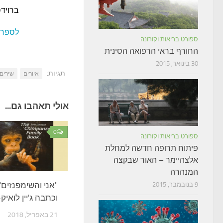
ברויד
לספר "
ספורט בריאות וקורונה
החורף בראי הרפואה הסינית
30 בינואר, 2015
תגיות:
איורים
שירים
אולי תאהבו גם...
0
ספורט בריאות וקורונה
פיתוח תרופה חדשה למחלת
אלצהיימר – האור שבקצה
המנהרה
"אני והשימפנזים
9 בנובמבר, 2015
וכתבה ג'יין לואיק-
21 באפריל, 2018