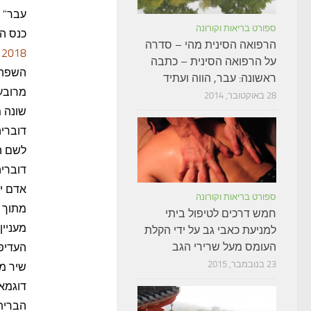
עבר" -
ספורט בריאות וקורונה
כנס הלשון העברי
הרפואה הסינית מהי – סדרה
2018 למתחם בית הספר הריאלי בחיפה.
על הרפואה הסינית – כתבה
השפה ה
ראשונה: עבר, הווה ועתיד
מרובעת
28 באוקטובר, 2014
שונה מ
דובריה
לשם הש
דובריה
אדם יש
ספורט בריאות וקורונה
מתוך 
חמש דרכים לטיפול ביתי
מעניין
למניעת כאבי גב על ידי הקלת
העומס מעל שרירי הגב
העדיפ
23 בנובמבר, 2015
שיר מ
דוגמא 
הברית,