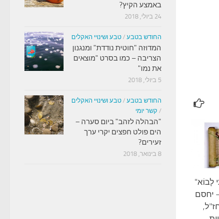
באמצע הקיץ?
24 ביולי, 2018
החודש בטבע
/
טבע ושינויי האקלים
המדוזה "חוטית נודדת" ומנגנון
הצריבה – כמו בסרט "מוצאים
את נמו"
5 ביולי, 2018
החודש בטבע
/
טבע ושינויי האקלים
/
קשר יומי
"הבהלה לזהב" ביום סערה –
הים פולט חפצים יקרי ערך
זעירים?
8 בינואר, 2018
ּי לָבוֹא"
– יחסם
"ל,
ית