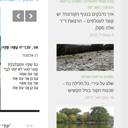
טבע ושינויי האקלים
/
ספורט בריאות
וקורונה
/
קשר יומי
איך נדבקים בנגיף הקורונה? יש
קשר לעטלפים – הרצאת ד"ר
אלה סקלן
5 באפריל, 2020
ספורט בריאות וקורונה
שלג על עירי, כל הלילה נח –
סכנות הקור בגיל הקשיש
16 בפברואר, 2017
11
10
9
8
7
6
5
4
3
2
1
"עוּרִ
שתף