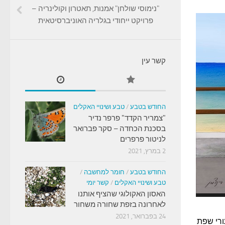
"נימוסי שולחן" אמנות, תאטרון וקולינריה –
פרויקט ייחודי בגלריה האוניברסיטאית
קשר עין
החודש בטבע
/
טבע ושינויי האקלים
"צמריר הקדד" פרפר נדיר
בסכנת הכחדה – סקר פברואר
לניטור פרפרים
2 במרץ, 2021
החודש בטבע
/
חומר למחשבה
/
טבע ושינויי האקלים
/
קשר יומי
האסון האקולוגי שהציף אותנו
לאחרונה בזפת שחורה משחור
24 בפברואר, 2021
ורי שפת