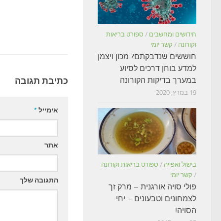
חידושים ומחשבים
/
ספורט בריאות
וקורונה
/
קשר יומי
חוששים שנדבקתם? מכון ויצמן
למדע בוחן דרכים לסיוע
במערך בדיקות הקורונה
כתיבת תגובה
19 במרץ, 2020
אימייל
*
אתר
בישול ואפייה
/
ספורט בריאות וקורונה
/
קשר יומי
התגובה שלך
פולי סויה אורגנית – מרק זך
לצמחונים וטבעונים – יחי
הסויה!