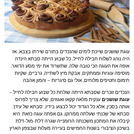
עצות סבתא
סבתא מספרת
נווה הבלוגים
קשר משפחתי
פינת הנכד
עוגת שושנים שייכת לימים שהנכדים בתורם שירתו בצבא
.
אז
כתבו אלינו
היה נוהג לשלוח חבילה לחייל
.
כל שבוע הייתה סבתא הינדה
אופה את העוגה הכי טובה שלה, שתשרוד את ימי מסע הדואר,
מוסיפה עוגיות וממתקים, אבקת מיץ לשתייה, גרביים, שקיות
חימום וחטיפים מלוחים, אולי גם סיגריות – והמון אהבה.
הנכדים זוכרים שסבתא הייתה שולחת כל שבוע חבילה לחייל –
עוגת שושנים
ענקית מלאה קקאו ואגוזים, שלא צריך לפרוס
אותה בסכין, אלא כל הגדוד יכול לבצוע בידיו, 'סבתא של עידן'.
סבתא של שכנתי שעלתה ממרוקו, גם אפתה עוגה כזאת. היא
קיבלה את המתכון משכנתה הרומנייה שגרה דלת-מול-דלת
בשיכון הציבורי בשנות החמישים בעיירה מעלות שבצפון הארץ.