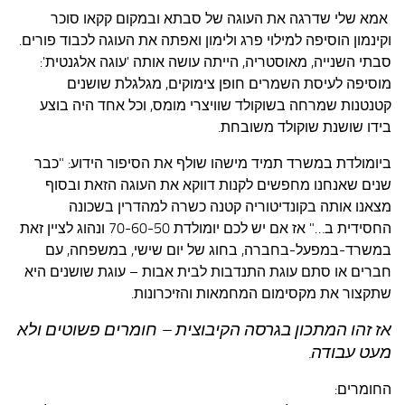
אמא שלי שדרגה את העוגה של סבתא ובמקום קקאו סוכר
וקינמון הוסיפה למילוי פרג ולימון ואפתה את העוגה לכבוד פורים.
סבתי השנייה, מאוסטריה, הייתה עושה אותה 'עוגה אלגנטית':
מוסיפה לעיסת השמרים חופן צימוקים, מגלגלת שושנים
קטנטנות שמרחה בשוקולד שוויצרי מומס, וכל אחד היה בוצע
בידו שושנת שוקולד משובחת.
ביומולדת במשרד תמיד מישהו שולף את הסיפור הידוע: "כבר
שנים שאנחנו מחפשים לקנות דווקא את העוגה הזאת ובסוף
מצאנו אותה בקונדיטוריה קטנה כשרה למהדרין בשכונה
החסידית ב…" אז אם יש לכם יומולדת 70-60-50 ונהוג לציין זאת
במשרד-במפעל-בחברה, בחוג של יום שישי, במשפחה, עם
חברים או סתם עוגת התנדבות לבית אבות – עוגת שושנים היא
שתקצור את מקסימום המחמאות והזיכרונות.
אז זהו המתכון בגרסה הקיבוצית – חומרים פשוטים ולא
מעט עבודה.
החומרים: