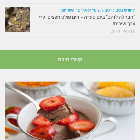
החודש בטבע
/
טבע ושינויי האקלים
/
קשר יומי
"הבהלה לזהב" ביום סערה – הים פולט חפצים יקרי
ערך זעירים?
8 בינואר, 2018
קשרי חיבה