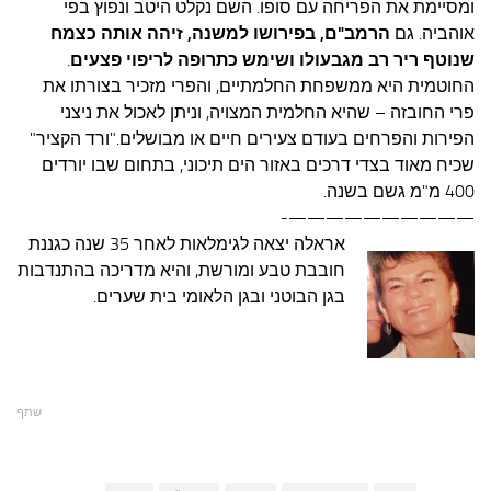
ומסיימת את הפריחה עם סופו. השם נקלט היטב ונפוץ בפי
אוהביה.
גם
הרמב"ם, בפירושו למשנה, זיהה אותה כצמח
שנוטף ריר רב מגבעולו ושימש כתרופה לריפוי פצעים
.
החוטמית היא ממשפחת החלמתיים, והפרי מזכיר בצורתו את
פרי החובזה – שהיא החלמית המצויה, וניתן לאכול את ניצני
הפירות והפרחים בעודם צעירים חיים או מבושלים.
"ורד הקציר"
שכיח מאוד בצדי דרכים באזור הים תיכוני, בתחום שבו יורדים
400 מ"מ גשם בשנה.
——————————-
אראלה יצאה לגימלאות לאחר 35 שנה כגננת
חובבת טבע ומורשת, והיא מדריכה בהתנדבות
בגן הבוטני ובגן הלאומי בית שערים.
שתף