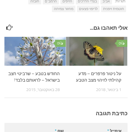
תגיות:
אביב
בצדי הדרכים
הזיפים
הרמב"ם
חובזה
חוטמית זיפנית
לריפוי פצעים
מחזור צמיחה
אולי תאהבו גם...
0
0
על ניטור פרפרים – מדע
החודש בטבע – שרביטי חצב
קהילתי לזיהוי מצב הטבע
בישראל – לראותם בלבד!
1 בינואר, 2018
28 באוקטובר, 2015
כתיבת תגובה
אימייל
*
שם
*