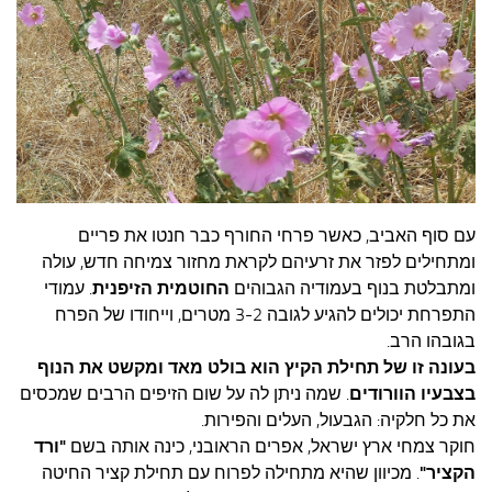
עצות סבתא
סבתא מספרת
נווה הבלוגים
קשר משפחתי
פינת הנכד
כתבו אלינו
עם סוף האביב, כאשר פרחי החורף כבר חנטו את פריים
ומתחילים לפזר את זרעיהם לקראת מחזור צמיחה חדש, עולה
ומתבלטת בנוף בעמודיה הגבוהים
החוטמית הזיפנית
. עמודי
התפרחת יכולים להגיע לגובה 3-2 מטרים, וייחודו של הפרח
בגובהו הרב.
בעונה זו של תחילת הקיץ הוא בולט מאד ומקשט את הנוף
בצבעיו הוורודים
. שמה ניתן לה על שום הזיפים הרבים שמכסים
את כל חלקיה: הגבעול, העלים והפירות.
חוקר צמחי ארץ ישראל, אפרים הראובני, כינה אותה בשם
"ורד
הקציר"
. מכיוון שהיא מתחילה לפרוח עם תחילת קציר החיטה