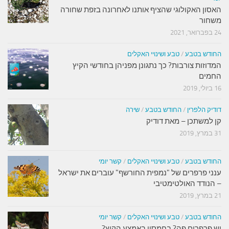
האסון האקולוגי שהציף אותנו לאחרונה בזפת שחורה
משחור
24 בפברואר, 2021
החודש בטבע
/
טבע ושינויי האקלים
המדוזות צורבות? כך נתגונן מפניהן בחודשי הקיץ
החמים
16 ביולי, 2019
דודיק הלפרין
/
החודש בטבע
/
שירה
קן למשתכן – מאת דודיק
31 במרץ, 2019
החודש בטבע
/
טבע ושינויי האקלים
/
קשר יומי
ענני פרפרים של "נמפית החורשף" עוברים את ישראל
– הנודד האולטימטיבי
21 במרץ, 2019
החודש בטבע
/
טבע ושינויי האקלים
/
קשר יומי
יש פרפרים פה? בחמסין באמצע הקיץ?