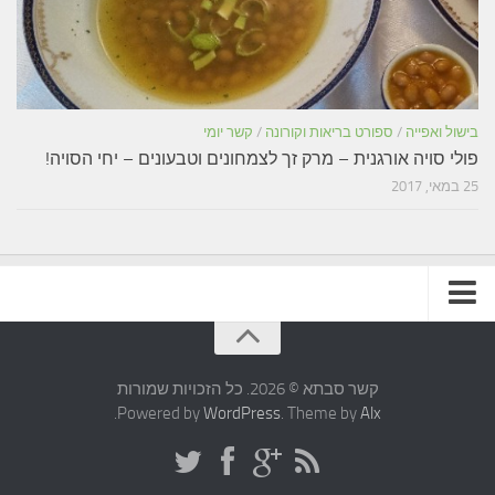
בישול ואפייה
/
ספורט בריאות וקורונה
/
קשר יומי
פולי סויה אורגנית – מרק זך לצמחונים וטבעונים – יחי הסויה!
25 במאי, 2017
תקנון האתר
קשר סבתא © 2026. כל הזכויות שמורות
.
Powered by
WordPress
. Theme by
Alx