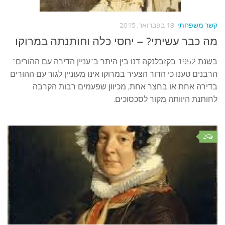
עצות סבתא
סבתא מספרת
קשר משפחתי
18 בפברואר, 2015
נווה הבלוגים
מה כבר עשיתי? – יחסי כלה וחותנתה במרוקו
קשר משפחתי
בשנת 1952 בקזבלנקה דנו בין היתר ב"עניין הדירה עם ההורים".
פינת הנכד
הרבנים טענו כי הדור הצעיר במרוקו אינו מעוניין לגור עם ההורים
בדירה אחת או בחצר אחת, מכיוון שפעמים רבות הקרבה
כתבו אלינו
לחותנת היוותה מקור לסכסוכים.
2