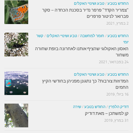
החודש בטבע
/
טבע ושינויי האקלים
"צמריר הקדד" פרפר נדיר בסכנת הכחדה – סקר
פברואר לניטור פרפרים
2 במרץ, 2021
החודש בטבע
/
חומר למחשבה
/
טבע ושינויי האקלים
/
קשר
יומי
האסון האקולוגי שהציף אותנו לאחרונה בזפת שחורה
משחור
24 בפברואר, 2021
החודש בטבע
/
טבע ושינויי האקלים
המדוזות צורבות? כך נתגונן מפניהן בחודשי הקיץ
החמים
16 ביולי, 2019
דודיק הלפרין
/
החודש בטבע
/
שירה
קן למשתכן – מאת דודיק
31 במרץ, 2019