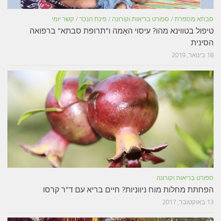
סבתא מספרת
/
ספורט בריאות וקורונה
/
פינת הנכד
/
קשר יומי
טיפול בטווינא מהו? עיסוי האָמה ו"תרופת סבתא" ברפואה
הסינית
18 בינואר, 2019
ספורט בריאות וקורונה
הפחתת מחלות מוח ניווניות? חיים בריא עם ד"ר קרסו
13 באוקטובר, 2017