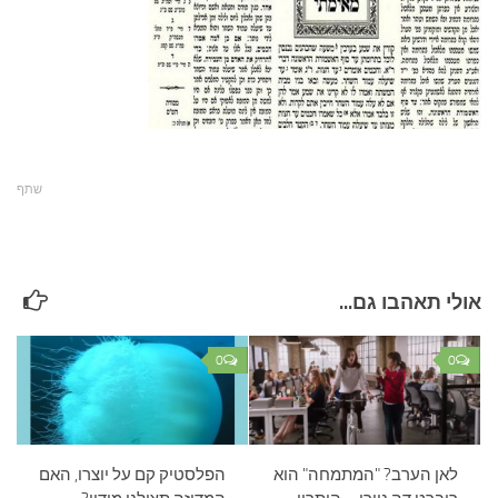
עצות סבתא
סבתא מספרת
נווה הבלוגים
קשר משפחתי
פינת הנכד
שתף
כתבו אלינו
אולי תאהבו גם...
0
0
לאן הערב? "המתמחה" הוא
הפלסטיק קם על יוצרו, האם