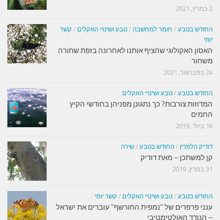
2 במרץ, 2021
החודש בטבע
/
חומר למחשבה
/
טבע ושינויי האקלים
/
קשר
יומי
האסון האקולוגי שהציף אותנו לאחרונה בזפת שחורה
משחור
24 בפברואר, 2021
החודש בטבע
/
טבע ושינויי האקלים
המדוזות צורבות? כך נתגונן מפניהן בחודשי הקיץ
החמים
16 ביולי, 2019
דודיק הלפרין
/
החודש בטבע
/
שירה
קן למשתכן – מאת דודיק
31 במרץ, 2019
החודש בטבע
/
טבע ושינויי האקלים
/
קשר יומי
ענני פרפרים של "נמפית החורשף" עוברים את ישראל
– הנודד האולטימטיבי