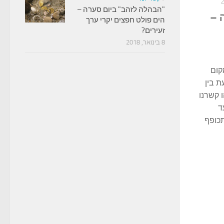
"הבהלה לזהב" ביום סערה –
ה –
הים פולט חפצים יקרי ערך
זעירים?
8 בינואר, 2018
קום
 בין
ו קשרנו
ד
כופף