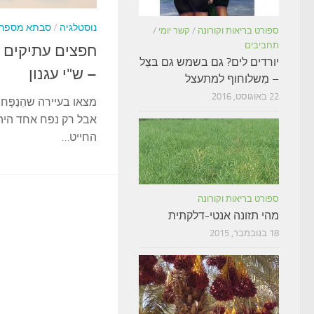
נוסטלגיה
/
סבתא מספר
ספורט בריאות וקורונה
/
קשר יומי
/
תחביבים
חפצים עתיקים א
יורדים לים? גם בשמש גם בּצֵל
– ש"י עגנון
– מִשלוחוף למתעצל
22 באוגוסט, 2016
מצאו בעיירה שהַנַפָּח
אבל רק נפח אחד היה 
החייט…
ספורט בריאות וקורונה
מהי תזונה אנטי-דלקתית
18 בנובמבר, 2015