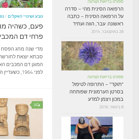
ספורט בריאות וקורונה
הרפואה הסינית מהי – סדרה
על הרפואה הסינית – כתבה
טבע ושינויי האקלים
/
נו
ראשונה: עבר, הווה ועתיד
פעם, כשהיה מו
28 באוקטובר, 2014
פרחי דם המכבי
מדי שנה מחג הפסח וע
סבתא יוצאת לחורשת 
המוגן דם המכבים האד
לפני 1964, כשעדיין היה מ ו ת ר.
ספורט בריאות וקורונה
"תוקד" – התרופה לטיפול
בסרטן הערמונית שפותחה
במכון ויצמן למדע
0
8 בינואר, 2016