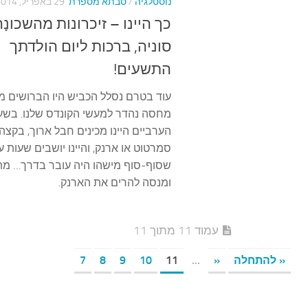
נוסטלגיה
/
סבתא מספרת
29 באפריל, 2014
כך היינו – זיכרונות מהשכונָ
סוניה, ברכות ליום הולדתך
התשעים!
עוד בטרם נסלל הכביש היו הברושים מ
מחסה נהדר למעשי הקונדס שלנו. בשעת
הערביים היינו מכינים חבל ארוך, בקצה
סמרטוט או ארנק, והיינו יושבים שעות ע
שסוף-סוף מישהו היה עובר בדרך… מת
ומנסה להרים את הארנק.
עמוד 11 מתוך 11
« להתחלה
«
...
11
10
9
8
7