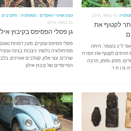
סטלגיה
12 במאי, 2014
טבע ושינויי האקלים
/
נוסטלגיה
/
תחביבים
25 במאי, 2014
תר לקטוף את
גן פסלי הפסיפס בקיבוץ אילו
ם
פסלי פסיפס ענקיים, מעין דמויות טוטם 
ד ל"ג בעומר, היתה
ממיתולוגיה כלשהי ניצבות בגינה ענקית 
הזיתים לקטוף את הפרח
שרכים, עצי אלון, קטלבים ואורנים, בלב
ום. מזמן-מזמן, הרבה
המייסדים של קיבוץ אילון.
0