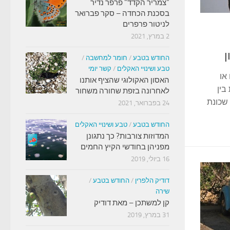
"צמריר הקדד" פרפר נדיר
בסכנת הכחדה – סקר פברואר
לניטור פרפרים
2 במרץ, 2021
ן
החודש בטבע
/
חומר למחשבה
/
טבע ושינויי האקלים
/
קשר יומי
או
האסון האקולוגי שהציף אותנו
בין
לאחרונה בזפת שחורה משחור
 שכונת
24 בפברואר, 2021
החודש בטבע
/
טבע ושינויי האקלים
המדוזות צורבות? כך נתגונן
מפניהן בחודשי הקיץ החמים
16 ביולי, 2019
דודיק הלפרין
/
החודש בטבע
/
שירה
קן למשתכן – מאת דודיק
31 במרץ, 2019