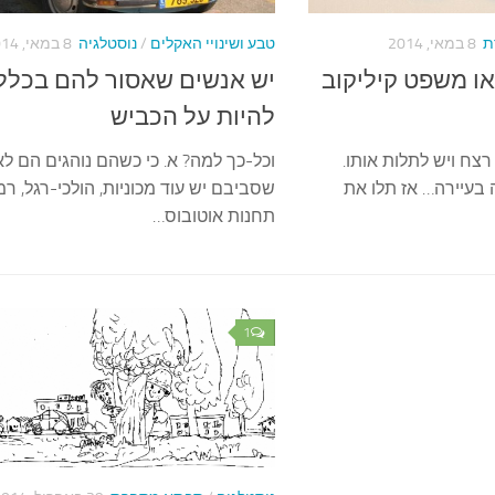
ת
8 במאי, 2014
טבע ושינויי האקלים
/
נוסטלגיה
8 במאי, 2014
ו משפט קיליקוב
יש אנשים שאסור להם בכלל
להיות על הכביש
 רצח ויש לתלות אותו.
וכל-כך למה? א. כי כשהם נוהגים הם לא
בעיירה… אז תלו את
שסביבם יש עוד מכוניות, הולכי-רגל, רמז
תחנות אוטובוס…
1